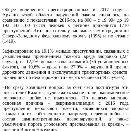
Общее количество зарегистрированных в 2017 году в
Архангельской области нарушений закона снизилось, по
сравнению с показателями 2016-го, на 800 – с 19 994 до 19
193. На 100 тысяч человек в регионе приходится 1710
преступлений. Этот показатель у нас выше, чем в среднем по
Северо-Западному федеральному округу (1396) и по стране
(1419).
Зафиксировано на 19,1% меньше преступлений, связанных с
умышленным причинением тяжкого вреда здоровью (224
случая), на 12,2% меньше изнасилований (36 установленных
фактов), на 10,6% – краж и на 27,9% – нарушений правил
дорожного движения и эксплуатации транспортных средств,
повлекших по неосторожности смерть человека (49 случаев).
«Но сразу возникает вопрос: за счет чего достигнуты эти
показатели? Кажется, лучше жить мы не стали, экономическое
положение шибко не изменилось. По нашему мнению,
основная причина – декриминализация с 2016 года
преступлений небольшой тяжести, касающихся здоровья
граждан и их собственности: например, перевод побоев в
состав административных правонарушений, а также
увеличение порога уголовного преследования за кражи», –
пояснил Виктор Наседкин.