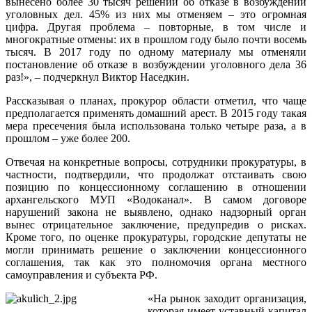
вынесено более 30 тысяч решений об отказе в возбуждении
уголовных дел. 45% из них мы отменяем – это огромная
цифра. Другая проблема – повторные, в том числе и
многократные отмены: их в прошлом году было почти восемь
тысяч. В 2017 году по одному материалу мы отменяли
постановление об отказе в возбуждении уголовного дела 36
раз!», – подчеркнул Виктор Наседкин.
Рассказывая о планах, прокурор области отметил, что чаще
предполагается применять домашний арест. В 2015 году такая
мера пресечения была использована только четыре раза, а в
прошлом – уже более 200.
Отвечая на конкретные вопросы, сотрудники прокуратуры, в
частности, подтвердили, что продолжат отстаивать свою
позицию по концессионному соглашению в отношении
архангельского МУП «Водоканал». В самом договоре
нарушений закона не выявлено, однако надзорный орган
вынес отрицательное заключение, предупредив о рисках.
Кроме того, по оценке прокуратуры, городские депутаты не
могли принимать решение о заключении концессионного
соглашения, так как это полномочия органа местного
самоуправления и субъекта РФ.
«На рынок заходит организация,
которая имеет уставный капитал