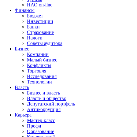
НАО on-line
Финансы
Бюджет
Инвестиции
Банки
Страхование
Налоги
Советы аудитора
Бизнес
Компании
Малый бизнес
Конфликты
Торговля
Исследования
Технологии
Власть
Бизнес и власть
Власть и общество
Депутатский портфель
Антикоррупция
Карьера
Мастер-класс
Профи
Образование
Кто есть кто?