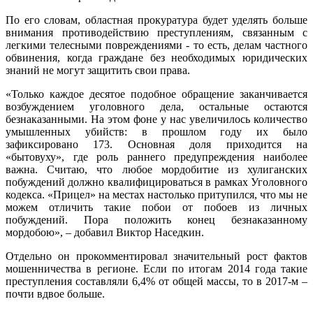
По его словам, областная прокуратура будет уделять больше
внимания противодействию преступлениям, связанным с
легкими телесными повреждениями - то есть, делам частного
обвинения, когда граждане без необходимых юридических
знаний не могут защитить свои права.
«Только каждое десятое подобное обращение заканчивается
возбуждением уголовного дела, остальные остаются
безнаказанными. На этом фоне у нас увеличилось количество
умышленных убийств: в прошлом году их было
зафиксировано 173. Основная доля приходится на
«бытовуху», где роль раннего предупреждения наиболее
важна. Считаю, что любое мордобитие из хулиганских
побуждений должно квалифицироваться в рамках Уголовного
кодекса. «Прицел» на местах настолько притупился, что мы не
можем отличить такие побои от побоев из личных
побуждений. Пора положить конец безнаказанному
мордобою», – добавил Виктор Наседкин.
Отдельно он прокомментировал значительный рост фактов
мошенничества в регионе. Если по итогам 2014 года такие
преступления составляли 6,4% от общей массы, то в 2017-м –
почти вдвое больше.