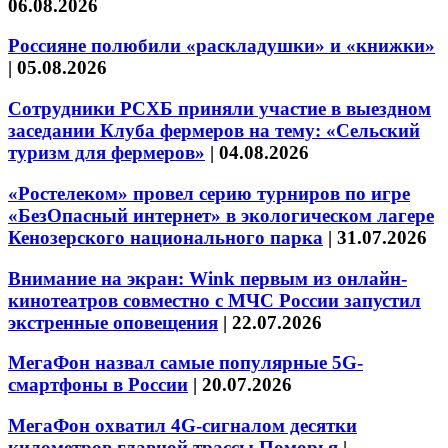
06.08.2026
Россияне полюбили «раскладушки» и «книжки»
|
05.08.2026
Сотрудники РСХБ приняли участие в выездном
заседании Клуба фермеров на тему: «Сельский
туризм для фермеров»
|
04.08.2026
«Ростелеком» провел серию турниров по игре
«БезОпасный интернет» в экологическом лагере
Кенозерского национального парка
|
31.07.2026
Внимание на экран: Wink первым из онлайн-
кинотеатров совместно с МЧС России запустил
экстренные оповещения
|
22.07.2026
МегаФон назвал самые популярные 5G-
смартфоны в России
|
20.07.2026
МегаФон охватил 4G-сигналом десятки
километров главной трассы Поморья
|