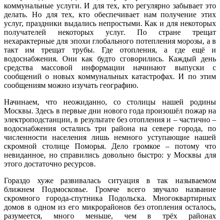
коммунальные услуги. И для тех, кто регулярно забывает это
делать. Но для тех, кто обеспечивает нам получение этих
услуг, праздники выдались непростыми. Как и для некоторых
получателей некоторых услуг. По стране трещат
нехарактерные для эпохи глобального потепления морозы, а в
такт им трещат трубы. Где отопления, а где ещё и
водоснабжения. Они как будто сговорились. Каждый день
средства массовой информации начинают выпуски с
сообщений о новых коммунальных катастрофах. И по этим
сообщениям можно изучать географию.
Начинаем, что неожиданно, со столицы нашей родины
Москвы. Здесь в первые дни нового года произошёл пожар на
электроподстанции, в результате без отопления и – частично –
водоснабжения остались три района на севере города, по
численности населения лишь немного уступающие нашей
скромной столице Поморья. Дело громкое – потому что
невиданное, но справились довольно быстро: у Москвы для
этого достаточно ресурсов.
Гораздо хуже развивалась ситуация в так называемом
ближнем Подмосковье. Громче всего звучало название
скромного города-спутника Подольска. Многоквартирных
домов в одном из его микрорайонов без отопления осталось,
разумеется, много меньше, чем в трёх районах