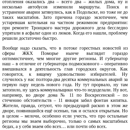
отопления оказались два – всего два – жилых дома, ну и
несколько автобусов изменили маршруты. Поиск и
устранение аварии затянулись, как в Подольске, но тоже не до
таких масштабов. Зато причина гораздо экзотичнее, чем
устаревшая котельная на частном режимном предприятии:
при ремонте Троицкого мастера дорожного дела бесследно
упрятали в асфальт один из люков. Когда его нашли, проблему
решили достаточно быстро.
Вообще надо сказать, что в потоке горестных новостей из
сферы ЖКХ Поморье нынче выглядит гораздо
оптимистичнее, чем многие другие регионы. И губернатор
наш – в отличие от губернатора подмосковного – оперативно
вмешивался в деятельность глав городских округов. Как
говорится, к вящему удовольствию избирателей. Ну
случилось у нас полтора-два десятка коммунальных аварий за
первую пару недель нового года. Ну тут прорвало, ну там
затопило, ну здесь коммунальщики что‑то недоделали. Ну вот,
например, во дворе дома № 11 по Воскресенской – по
стечению обстоятельств – 11 января забил фонтан кипятка.
Жители, правда, сетуют, что предыдущий раскоп в этом же
дворе, появившийся ещё осенью, так и остался открытым. Но
в целом – мелочи, особенно если учесть, что про остальные
регионы мы знаем выборочно, только о самых масштабных
бедах, а у себя знаем обо всех… или почти обо всех.