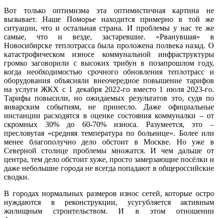
Вот только оптимизма эта оптимистичная картина не
вызывает. Наше Поморье находится примерно в той же
ситуации, что и остальная страна. И проблемы у нас те же
самые, что и везде, застаревшие. «Рванувшая» в
Новосибирске теплотрасса была проложена полвека назад. О
катастрофическом износе коммунальной инфраструктуры
громко заговорили с высоких трибун в позапрошлом году,
когда необходимостью срочного обновления теплотрасс и
оборудования объясняли внеочередное повышение тарифов
на услуги ЖКХ с 1 декабря 2022‑го вместо 1 июля 2023‑го.
Тарифы повысили, но ожидаемых результатов это, судя по
январским событиям, не принесло. Даже официальные
инстанции расходятся в оценке состояния коммуналки – от
скромных 30% до 60-70% износа. Разумеется, это –
пресловутая «средняя температура по больнице». Более или
менее благополучно дело обстоит в Москве. Но уже в
Северной столице проблемы множатся. И чем дальше от
центра, тем дело обстоит хуже, просто замерзающие посёлки и
даже небольшие города не всегда попадают в общероссийские
сводки.
В городах нормальных размеров износ сетей, которые остро
нуждаются в реконструкции, усугубляется активным
жилищным строительством. И в этом отношении