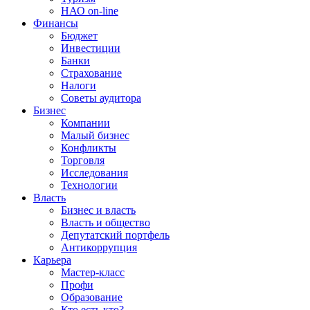
НАО on-line
Финансы
Бюджет
Инвестиции
Банки
Страхование
Налоги
Советы аудитора
Бизнес
Компании
Малый бизнес
Конфликты
Торговля
Исследования
Технологии
Власть
Бизнес и власть
Власть и общество
Депутатский портфель
Антикоррупция
Карьера
Мастер-класс
Профи
Образование
Кто есть кто?