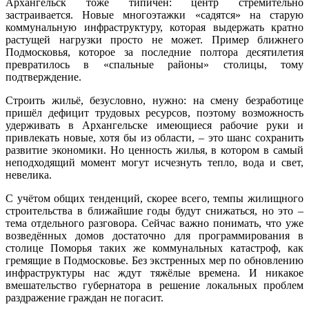
Архангельск тоже типичен: центр стремительно
застраивается. Новые многоэтажки «садятся» на старую
коммунальную инфраструктуру, которая выдержать кратно
растущей нагрузки просто не может. Пример ближнего
Подмосковья, которое за последние полтора десятилетия
превратилось в «спальные районы» столицы, тому
подтверждение.
Строить жильё, безусловно, нужно: на смену безработице
пришёл дефицит трудовых ресурсов, поэтому возможность
удерживать в Архангельске имеющиеся рабочие руки и
привлекать новые, хотя бы из области, – это шанс сохранить
развитие экономики. Но ценность жилья, в котором в самый
неподходящий момент могут исчезнуть тепло, вода и свет,
невелика.
С учётом общих тенденций, скорее всего, темпы жилищного
строительства в ближайшие годы будут снижаться, но это –
тема отдельного разговора. Сейчас важно понимать, что уже
возведённых домов достаточно для программирования в
столице Поморья таких же коммунальных катастроф, как
гремящие в Подмосковье. Без экстренных мер по обновлению
инфраструктуры нас ждут тяжёлые времена. И никакое
вмешательство губернатора в решение локальных проблем
раздражение граждан не погасит.