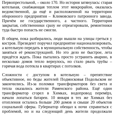
Первопрестольной, – около 170. Но история затянулась: старая
котельная, снабжающая теплом этот микрорайон, оказалась
ведомственной, да ещё и расположенной на территории
оборонного предприятия – Климовского патронного завода.
Причём не государственного, а частного. Территория
закрытая, собственники сразу не отреагировали, ремонтники
туда быстро попасть не смогли.
В общем, пока разбирались, люди вышли на улицы греться у
костров. Президент поручил предприятие национализировать,
а котельную передать в муниципальную собственность, чтобы
заняться её реконструкцией. Но это дело не быстрое, лета
придётся ждать. Пока пытались просто устранить аварию, в
несколько домов тепло вернулось, но стало рвать трубы –
горячая вода потекла в квартирах с потолков.
Сложности с доступом в котельную – препятствие
объективное, но беды жителей Подмосковья Подольском не
закончились. Из-за поломки трансформаторов без света и
тепла оказались жители Раменского района. Ещё один
трансформатор сгорел в Химках, водопровод перемёрз,
начали лопаться батареи. 10 января в тех же Химках без
отопления остались больше 200 домов и свыше 20 объектов
социальной сферы. Губернатор обещал к ночи справиться с
проблемой, но и на следующий день жители продолжали