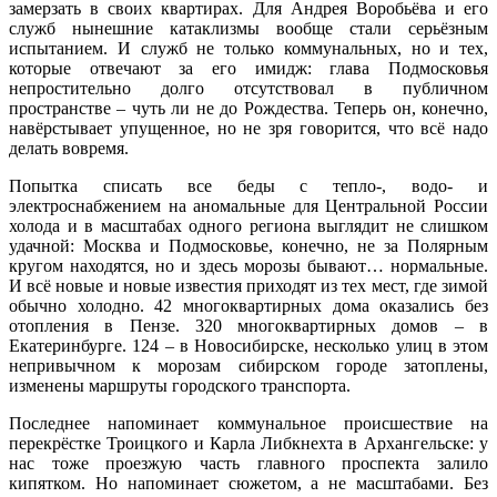
замерзать в своих квартирах. Для Андрея Воробьёва и его
служб нынешние катаклизмы вообще стали серьёзным
испытанием. И служб не только коммунальных, но и тех,
которые отвечают за его имидж: глава Подмосковья
непростительно долго отсутствовал в публичном
пространстве – чуть ли не до Рождества. Теперь он, конечно,
навёрстывает упущенное, но не зря говорится, что всё надо
делать вовремя.
Попытка списать все беды с тепло-, водо- и
электроснабжением на аномальные для Центральной России
холода и в масштабах одного региона выглядит не слишком
удачной: Москва и Подмосковье, конечно, не за Полярным
кругом находятся, но и здесь морозы бывают… нормальные.
И всё новые и новые известия приходят из тех мест, где зимой
обычно холодно. 42 многоквартирных дома оказались без
отопления в Пензе. 320 многоквартирных домов – в
Екатеринбурге. 124 – в Новосибирске, несколько улиц в этом
непривычном к морозам сибирском городе затоплены,
изменены маршруты городского транспорта.
Последнее напоминает коммунальное происшествие на
перекрёстке Троицкого и Карла Либкнехта в Архангельске: у
нас тоже проезжую часть главного проспекта залило
кипятком. Но напоминает сюжетом, а не масштабами. Без