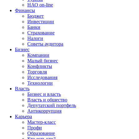
НАО on-line
Финансы
Бюджет
Инвестиции
Банки
Страхование
Налоги
Советы аудитора
Бизнес
Компании
Малый бизнес
Конфликты
Торговля
Исследования
Технологии
Власть
Бизнес и власть
Власть и общество
Депутатский портфель
Антикоррупция
Карьера
Мастер-класс
Профи
Образование
Кто есть кто?