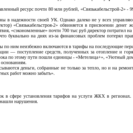
авленный ресурс почти 80 млн рублей, «Связькабельстрой-2» - 9
ваны в надежности своей УК. Однако далеко не у всех управля
ектор) «Связькабельстроя-2» обвиняется в присвоении денег ж
ствия, «сэкономленные» почти 700 тыс руб директор потратил н
 что буквально на днях из-за финансовых проблем потерял пра
ды по ним неизбежно включаются в тарифы на последующие пери
ции — поступление средств, полученных за отопление и горя
 пока по этому пути пошли единицы - «Метелица+», «Уютный до
м основаниям.
ваются деньги, собранные не только за тепло, но и на ремонт
тных работ можно забыть».
ок в сфере установления тарифов на услуги ЖКХ в регионах. А
 нашли нарушения.