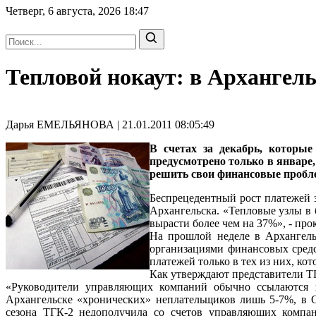
Четверг, 6 августа, 2026
18:47
Тепловой нокаут: в Архангель
Дарья ЕМЕЛЬЯНОВА | 21.01.2011 08:05:49
В счетах за декабрь, которы
предусмотрено только в январе
решить свои финансовые пробл
Беспрецедентный рост платежей 
Архангельска. «Тепловые узлы в 
вырасти более чем на 37%», - п
На прошлой неделе в Архангель
организациями финансовых средс
платежей только в тех из них, ко
Как утверждают представители Т
«Руководители управляющих компаний обычно ссылаются 
Архангельске «хронических» неплательщиков лишь 5-7%, в С
сезона ТГК-2 недополучила со счетов управляющих комп