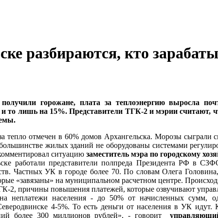
ске разбираются, кто зарабаты
е получили горожане, плата за теплоэнергию выросла по
, и то лишь на 15%. Представители ТГК-2 и мэрии считают,
емы.
за тепло отмечен в 60% домов Архангельска. Морозы сыграли с
большинстве жилых зданий не оборудованы системами регулиров
рокомментировал ситуацию
заместитель мэра по городскому хо
ске работали представители полпреда Президента РФ в СЗФ
тв. Частных УК в городе более 70. По словам Олега Головина
торые «завязаны» на муниципальном расчетном центре. Происходя
ГК-2, причины повышения платежей, которые озвучивают упра
на неплатежи населения - до 50% от начисленных сумм, о
еверодвинске 4-5%. То есть деньги от населения в УК идут. 
аний более 300 миллионов рублей», - говорит
управляющи