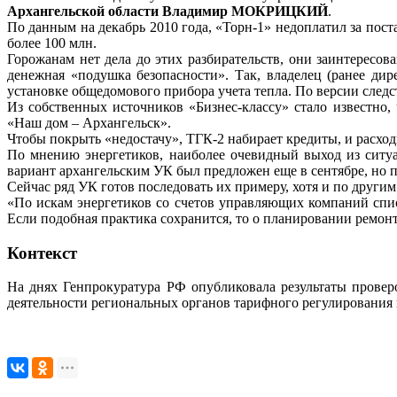
Архангельской области Владимир МОКРИЦКИЙ
.
По данным на декабрь 2010 года, «Торн-1» недоплатил за пост
более 100 млн.
Горожанам нет дела до этих разбирательств, они заинтересо
денежная «подушка безопасности». Так, владелец (ранее дир
установке общедомового прибора учета тепла. По версии след
Из собственных источников «Бизнес-классу» стало известно,
«Наш дом – Архангельск».
Чтобы покрыть «недостачу», ТГК-2 набирает кредиты, и расхо
По мнению энергетиков, наиболее очевидный выход из ситуа
вариант архангельским УК был предложен еще в сентябре, но
Сейчас ряд УК готов последовать их примеру, хотя и по други
«По искам энергетиков со счетов управляющих компаний списы
Если подобная практика сохранится, то о планировании ремон
Контекст
На днях Генпрокуратура РФ опубликовала результаты провер
деятельности региональных органов тарифного регулирования