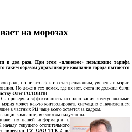
вает на морозах
чти в два раза. При этом «плановое» повышение тарифа
 что таким образом управляющие компании города пытаются
вою роль, но не этот фактор стал решающим, уверены в мэрии
ания. Но даже в тех домах, где их нет, счета не должны были
зяйству Олег ГОЛОВИ
Н.
О - проверяли эффективность использования коммунальными
, мэрия может как-то контролировать ситуацию с начислением
щее в частных РЦ чаще всего остается за кадром.
вляющие компании, во многом надуманны.
днако, по нашей информации, в
К началу текущего отопительного
й директор ГУ ОАО ТГК-2 по