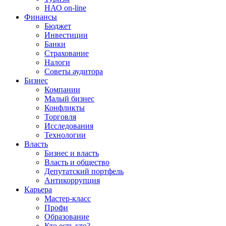
НАО on-line
Финансы
Бюджет
Инвестиции
Банки
Страхование
Налоги
Советы аудитора
Бизнес
Компании
Малый бизнес
Конфликты
Торговля
Исследования
Технологии
Власть
Бизнес и власть
Власть и общество
Депутатский портфель
Антикоррупция
Карьера
Мастер-класс
Профи
Образование
Кто есть кто?