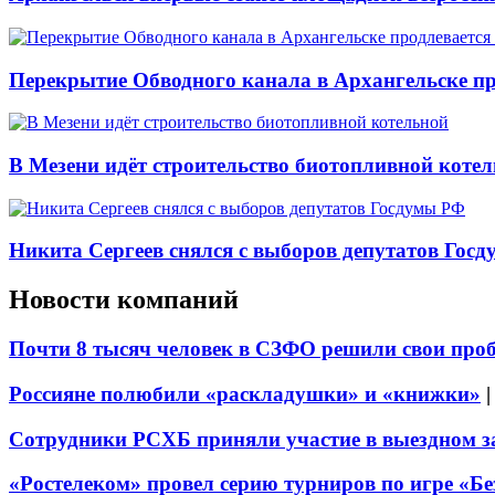
Перекрытие Обводного канала в Архангельске про
В Мезени идёт строительство биотопливной коте
Никита Сергеев снялся с выборов депутатов Гос
Новости компаний
Почти 8 тысяч человек в СЗФО решили свои про
Россияне полюбили «раскладушки» и «книжки»
Сотрудники РСХБ приняли участие в выездном за
«Ростелеком» провел серию турниров по игре «Б