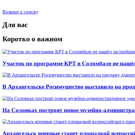
Возврат к списку
Для вас
Коротко о важном
Участок по программе КРТ в Соломбале не нашё
В Архангельске Росимущество выставило на про
На Соловках построят новое музейно-администра
Архангельск впервые станет площадкой всеросси