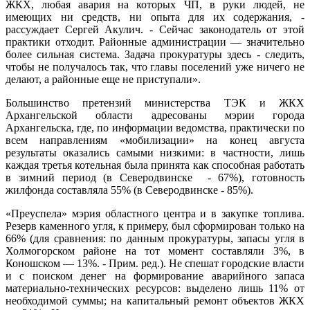
ЖКХ, любая авария на которых ЧП, в руки людей, не
имеющих ни средств, ни опыта для их содержания, -
рассуждает Сергей Акулич. - Сейчас законодатель от этой
практики отходит. Районные администрации — значительно
более сильная система. Задача прокуратуры здесь - следить,
чтобы не получалось так, что главы поселений уже ничего не
делают, а районные еще не приступали».
Большинство претензий министерства ТЭК и ЖКХ
Архангельской области адресованы мэрии города
Архангельска, где, по информации ведомства, практически по
всем направлениям «мобилизации» на конец августа
результаты оказались самыми низкими: в частности, лишь
каждая третья котельная была принята как способная работать
в зимний период (в Северодвинске - 67%), готовность
жилфонда составляла 55% (в Северодвинске - 85%).
«Преуспела» мэрия областного центра и в закупке топлива.
Резерв каменного угля, к примеру, был сформирован только на
66% (для сравнения: по данным прокуратуры, запасы угля в
Холмогорском районе на тот момент составляли 3%, в
Коношском — 13%. - Прим. ред.). Не спешат городские власти
и с поиском денег на формирование аварийного запаса
материально-технических ресурсов: выделено лишь 11% от
необходимой суммы; на капитальный ремонт объектов ЖКХ