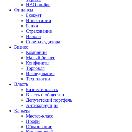
НАО on-line
Финансы
Бюджет
Инвестиции
Банки
Страхование
Налоги
Советы аудитора
Бизнес
Компании
Малый бизнес
Конфликты
Торговля
Исследования
Технологии
Власть
Бизнес и власть
Власть и общество
Депутатский портфель
Антикоррупция
Карьера
Мастер-класс
Профи
Образование
Кто есть кто?