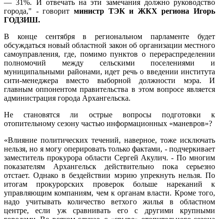
— 31%. И отвечать на эти замечания должно руководство
города," - говорит
министр ТЭК и ЖКХ региона Игорь
ГОДЗИШ.
В конце сентября в региональном парламенте будет
обсуждаться новый областной закон об организации местного
самоуправления, где, помимо пунктов о перераспределении
полномочий между сельскими поселениями и
муниципальными районами, идет речь о введении института
сити-менеджера вместо выборной должности мэра. И
главным оппонентом правительства в этом вопросе является
администрация города Архангельска.
Не становятся ли острые вопросы подготовки к
отопительному сезону частью информационных «маневров»?
«Влияние политических течений, наверное, тоже исключать
нельзя, но я могу оперировать только фактами, - подчеркивает
заместитель прокурора области Сергей Акулич. - По многим
показателям Архангельск действительно пока серьезно
отстает. Однако в бездействии мэрию упрекнуть нельзя. По
итогам прокурорских проверок больше нареканий к
управляющим компаниям, чем к органам власти. Кроме того,
надо учитывать количество ветхого жилья в областном
центре, если уж сравнивать его с другими крупными