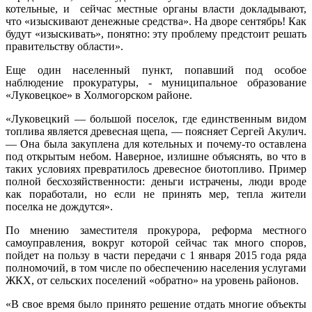
котельные, и сейчас местные органы власти докладывают,
что «изыскивают денежные средства». На дворе сентябрь! Как
будут «изыскивать», понятно: эту проблему предстоит решать
правительству области».
Еще один населенный пункт, попавший под особое
наблюдение прокуратуры, - муниципальное образование
«Луковецкое» в Холмогорском районе.
«Луковецкий — большой поселок, где единственным видом
топлива является древесная щепа, — поясняет Сергей Акулич.
— Она была закуплена для котельных и почему-то оставлена
под открытым небом. Наверное, излишне объяснять, во что в
таких условиях превратилось древесное биотопливо. Пример
полной бесхозяйственности: деньги истрачены, люди вроде
как поработали, но если не принять мер, тепла жители
поселка не дождутся».
По мнению заместителя прокурора, реформа местного
самоуправления, вокруг которой сейчас так много споров,
пойдет на пользу в части передачи с 1 января 2015 года ряда
полномочий, в том числе по обеспечению населения услугами
ЖКХ, от сельских поселений «обратно» на уровень районов.
«В свое время было принято решение отдать многие объекты