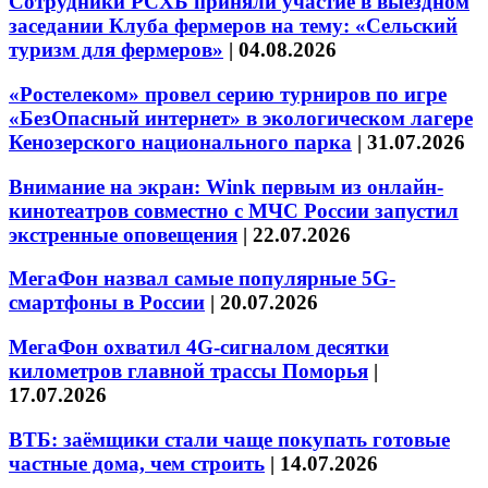
Сотрудники РСХБ приняли участие в выездном
заседании Клуба фермеров на тему: «Сельский
туризм для фермеров»
|
04.08.2026
«Ростелеком» провел серию турниров по игре
«БезОпасный интернет» в экологическом лагере
Кенозерского национального парка
|
31.07.2026
Внимание на экран: Wink первым из онлайн-
кинотеатров совместно с МЧС России запустил
экстренные оповещения
|
22.07.2026
МегаФон назвал самые популярные 5G-
смартфоны в России
|
20.07.2026
МегаФон охватил 4G-сигналом десятки
километров главной трассы Поморья
|
17.07.2026
ВТБ: заёмщики стали чаще покупать готовые
частные дома, чем строить
|
14.07.2026