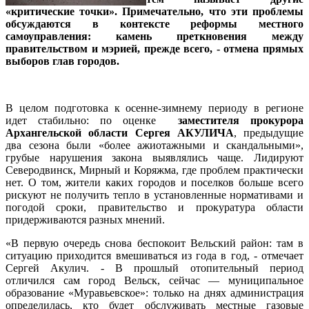
«критические точки». Примечательно, что эти проблемы
обсуждаются в контексте реформы местного
самоуправления: камень преткновения между
правительством и мэрией, прежде всего, - отмена прямых
выборов глав городов.
В целом подготовка к осенне-зимнему периоду в регионе
идет стабильно: по оценке
заместителя прокурора
Архангельской области Сергея АКУЛИЧА
, предыдущие
два сезона были «более ажиотажными и скандальными»,
грубые нарушения закона выявлялись чаще. Лидируют
Северодвинск, Мирный и Коряжма, где проблем практически
нет. О том, жители каких городов и поселков больше всего
рискуют не получить тепло в установленные нормативами и
погодой сроки, правительство и прокуратура области
придерживаются разных мнений.
«В первую очередь снова беспокоит Вельский район: там в
ситуацию приходится вмешиваться из года в год, - отмечает
Сергей Акулич. - В прошлый отопительный период
отличился сам город Вельск, сейчас — муниципальное
образование «Муравьевское»: только на днях администрация
определилась, кто будет обслуживать местные газовые