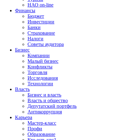
НАО on-line
Финансы
Бюджет
Инвестиции
Банки
Страхование
Налоги
Советы аудитора
Бизнес
Компании
Малый бизнес
Конфликты
Торговля
Исследования
Технологии
Власть
Бизнес и власть
Власть и общество
Депутатский портфель
Антикоррупция
Карьера
Мастер-класс
Профи
Образование
Кто есть кто?