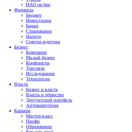
НАО on-line
Финансы
Бюджет
Инвестиции
Банки
Страхование
Налоги
Советы аудитора
Бизнес
Компании
Малый бизнес
Конфликты
Торговля
Исследования
Технологии
Власть
Бизнес и власть
Власть и общество
Депутатский портфель
Антикоррупция
Карьера
Мастер-класс
Профи
Образование
Кто есть кто?