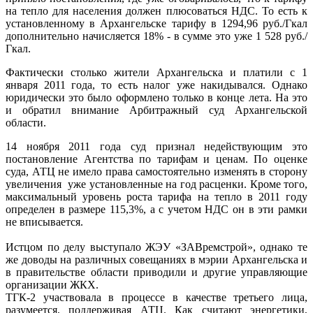
на тепло для населения должен плюсоваться НДС. То есть к
установленному в Архангельске тарифу в 1294,96 руб./Гкал
дополнительно начисляется 18% - в сумме это уже 1 528 руб./
Гкал.
Фактически столько жители Архангельска и платили с 1
января 2011 года, то есть налог уже накидывался. Однако
юридически это было оформлено только в конце лета. На это
и обратил внимание Арбитражный суд Архангельской
области.
14 ноября 2011 года суд признал недействующим это
постановление Агентства по тарифам и ценам. По оценке
суда, АТЦ не имело права самостоятельно изменять в сторону
увеличения уже установленные на год расценки. Кроме того,
максимальный уровень роста тарифа на тепло в 2011 году
определен в размере 115,3%, а с учетом НДС он в эти рамки
не вписывается.
Истцом по делу выступало ЖЭУ «ЗАВремстрой», однако те
же доводы на различных совещаниях в мэрии Архангельска и
в правительстве области приводили и другие управляющие
организации ЖКХ.
ТГК-2 участвовала в процессе в качестве третьего лица,
разумеется, поддерживая АТЦ. Как считают энергетики,