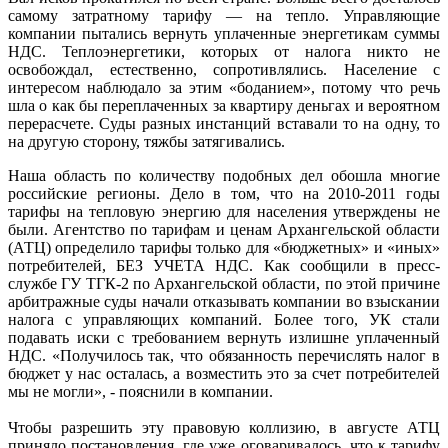
самому затратному тарифу — на тепло. Управляющие
компании пытались вернуть уплаченные энергетикам суммы
НДС. Теплоэнергетики, которых от налога никто не
освобождал, естественно, сопротивлялись. Население с
интересом наблюдало за этим «боданием», потому что речь
шла о как бы переплаченных за квартиру деньгах и вероятном
перерасчете. Суды разных инстанций вставали то на одну, то
на другую сторону, тяжбы затягивались.
Наша область по количеству подобных дел обошла многие
российские регионы. Дело в том, что на 2010-2011 годы
тарифы на тепловую энергию для населения утверждены не
были. Агентство по тарифам и ценам Архангельской области
(АТЦ) определило тарифы только для «бюджетных» и «иных»
потребителей, БЕЗ УЧЕТА НДС. Как сообщили в пресс-
службе ГУ ТГК-2 по Архангельской области, по этой причине
арбитражные суды начали отказывать компании во взыскании
налога с управляющих компаний. Более того, УК стали
подавать иски с требованием вернуть излишне уплаченный
НДС. «Получилось так, что обязанность перечислять налог в
бюджет у нас осталась, а возместить это за счет потребителей
мы не могли», - пояснили в компании.
Чтобы разрешить эту правовую коллизию, в августе АТЦ
приняло постановления, где уже оговаривалось, что к тарифу