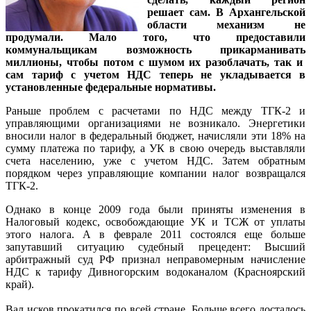
решает сам. В Архангельской
области механизм не
продумали. Мало того, что предоставили
коммунальщикам возможность прикарманивать
миллионы, чтобы потом с шумом их разоблачать, так и
сам тариф с учетом НДС теперь не укладывается в
установленные федеральные нормативы.
Раньше проблем с расчетами по НДС между ТГК-2 и
управляющими организациями не возникало. Энергетики
вносили налог в федеральный бюджет, начисляли эти 18% на
сумму платежа по тарифу, а УК в свою очередь выставляли
счета населению, уже с учетом НДС. Затем обратным
порядком через управляющие компании налог возвращался
ТГК-2.
Однако в конце 2009 года были приняты изменения в
Налоговый кодекс, освобождающие УК и ТСЖ от уплаты
этого налога. А в феврале 2011 состоялся еще больше
запутавший ситуацию судебный прецедент: Высший
арбитражный суд РФ признал неправомерным начисление
НДС к тарифу Дивногорским водоканалом (Красноярский
край).
Вал исков прокатился по всей стране. Больше всего досталось