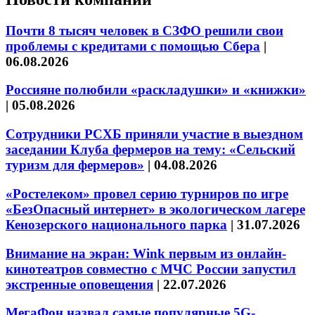
Почти 8 тысяч человек в СЗФО решили свои
проблемы с кредитами с помощью Сбера
|
06.08.2026
Россияне полюбили «раскладушки» и «книжки»
|
05.08.2026
Сотрудники РСХБ приняли участие в выездном
заседании Клуба фермеров на тему: «Сельский
туризм для фермеров»
|
04.08.2026
«Ростелеком» провел серию турниров по игре
«БезОпасный интернет» в экологическом лагере
Кенозерского национального парка
|
31.07.2026
Внимание на экран: Wink первым из онлайн-
кинотеатров совместно с МЧС России запустил
экстренные оповещения
|
22.07.2026
МегаФон назвал самые популярные 5G-