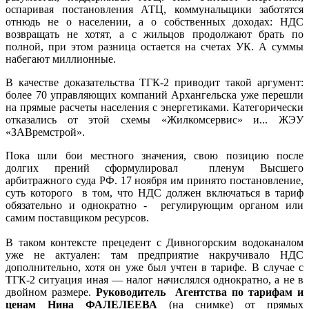
оспаривая постановления АТЦ, коммунальщики заботятся
отнюдь не о населении, а о собственных доходах: НДС
возвращать не хотят, а с жильцов продолжают брать по
полной, при этом разница остается на счетах УК. А суммы
набегают миллионные.
В качестве доказательства ТГК-2 приводит такой аргумент:
более 70 управляющих компаний Архангельска уже перешли
на прямые расчеты населения с энергетиками. Категорически
отказались от этой схемы «Жилкомсервис» и... ЖЭУ
«ЗАВремстрой».
Пока шли бои местного значения, свою позицию после
долгих прений сформулировал пленум Высшего
арбитражного суда РФ. 17 ноября им принято постановление,
суть которого в том, что НДС должен включаться в тариф
обязательно и однократно - регулирующим органом или
самим поставщиком ресурсов.
В таком контексте прецедент с Дивногорским водоканалом
уже не актуален: там предприятие накручивало НДС
дополнительно, хотя он уже был учтен в тарифе. В случае с
ТГК-2 ситуация иная — налог начислялся однократно, а не в
двойном размере.
Руководитель Агентства по тарифам и
ценам Нина ФАЛЕЛЕЕВА
(на снимке) от прямых