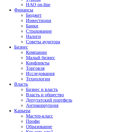
НАО on-line
Финансы
Бюджет
Инвестиции
Банки
Страхование
Налоги
Советы аудитора
Бизнес
Компании
Малый бизнес
Конфликты
Торговля
Исследования
Технологии
Власть
Бизнес и власть
Власть и общество
Депутатский портфель
Антикоррупция
Карьера
Мастер-класс
Профи
Образование
Кто есть кто?