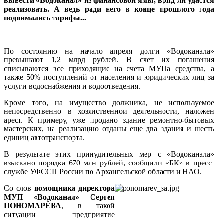
вывести «Водоканал» из финансовой ямы, вряд ли удастся
реализовать. А ведь ради него в конце прошлого года
поднимались тарифы...
По состоянию на начало апреля долги «Водоканала»
превышают 1,2 млрд рублей. В счет их погашения
списываются все приходящие на счета МУПа средства, а
также 50% поступлений от населения и юридических лиц за
услуги водоснабжения и водоотведения.
Кроме того, на имущество должника, не используемое
непосредственно в хозяйственной деятельности, наложен
арест. К примеру, уже продано здание ремонтно-бытовых
мастерских, на реализацию отданы еще два здания и шесть
единиц автотранспорта.
В результате этих принудительных мер с «Водоканала»
взыскано порядка 670 млн рублей, сообщили «БК» в пресс-
службе УФССП России по Архангельской области и НАО.
Со слов
помощника директора
МУП «Водоканал» Сергея
ПОНОМАРЁВА
, в такой
ситуации предприятие