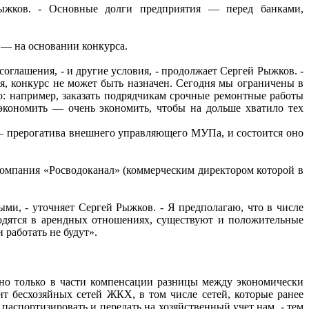
Рыжков. - Основные долги предприятия — перед банками,
— на основании конкурса.
оглашения, - и другие условия, - продолжает Сергей Рыжков. -
я, конкурс не может быть назначен. Сегодня мы ограничены в
о: например, заказать подрядчикам срочные ремонтные работы
 экономить — очень экономить, чтобы на дольше хватило тех
 — прерогатива внешнего управляющего МУПа, и состоится оно
омпания «Росводоканал» (коммерческим директором которой в
, - уточняет Сергей Рыжков. - Я предполагаю, что в числе
одятся в арендных отношениях, существуют и положительные
работать не будут».
 но только в части компенсации разницы между экономически
т бесхозяйных сетей ЖКХ, в том числе сетей, которые ранее
паспортизировать и передать на хозяйственный учет нам, - тем