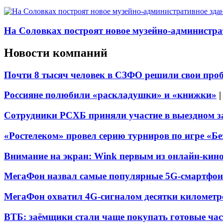
На Соловках построят новое музейно-администра
Новости компаний
Почти 8 тысяч человек в СЗФО решили свои про
Россияне полюбили «раскладушки» и «книжки»
Сотрудники РСХБ приняли участие в выездном за
«Ростелеком» провел серию турниров по игре «Б
Внимание на экран: Wink первым из онлайн-кино
МегаФон назвал самые популярные 5G-смартфон
МегаФон охватил 4G-сигналом десятки километр
ВТБ: заёмщики стали чаще покупать готовые час