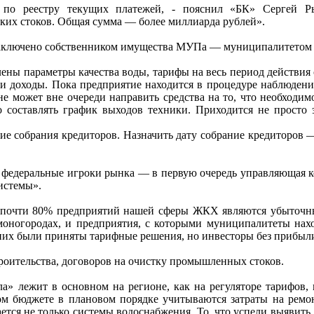
, по реестру текущих платежей, - пояснил «БК» Сергей 
их стоков. Общая сумма — более миллиарда рублей».
 заключено собственником имущества МУПа — муниципалитетом 
ены параметры качества воды, тарифы на весь период действия с
и доходы. Пока предприятие находится в процедуре наблюдени
 может вне очереди направить средства на то, что необходим
о составлять график выходов техники. Приходится не просто
ние собрания кредиторов. Назначить дату собрание кредиторов
 федеральные игроки рынка — в первую очередь управляющая к
истемы».
 почти 80% предприятий нашей сферы ЖКХ являются убыточными
оногородах, и предприятия, с которыми муниципалитеты нах
их были приняты тарифные решения, но инвесторы без прибыли 
строительства, договоров на очистку промышленных стоков.
» лежит в основном на регионе, как на регуляторе тарифов,
м бюджете в плановом порядке учитываются затраты на ремон
ется не только системы водоснабжения. То, что успели выявить, 