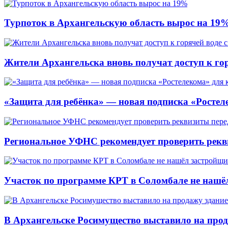
Турпоток в Архангельскую область вырос на 19
Жители Архангельска вновь получат доступ к горя
«Защита для ребёнка» — новая подписка «Ростеле
Региональное УФНС рекомендует проверить рекв
Участок по программе КРТ в Соломбале не нашё
В Архангельске Росимущество выставило на про