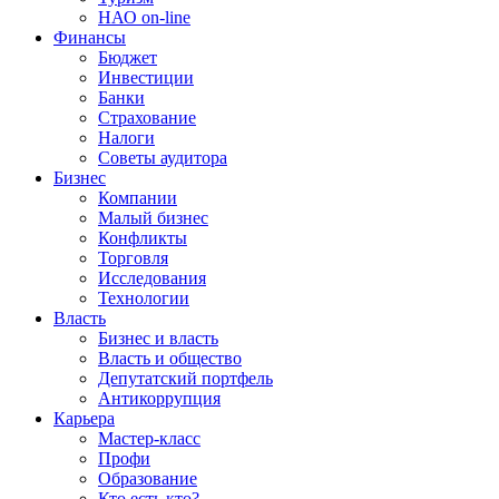
НАО on-line
Финансы
Бюджет
Инвестиции
Банки
Страхование
Налоги
Советы аудитора
Бизнес
Компании
Малый бизнес
Конфликты
Торговля
Исследования
Технологии
Власть
Бизнес и власть
Власть и общество
Депутатский портфель
Антикоррупция
Карьера
Мастер-класс
Профи
Образование
Кто есть кто?