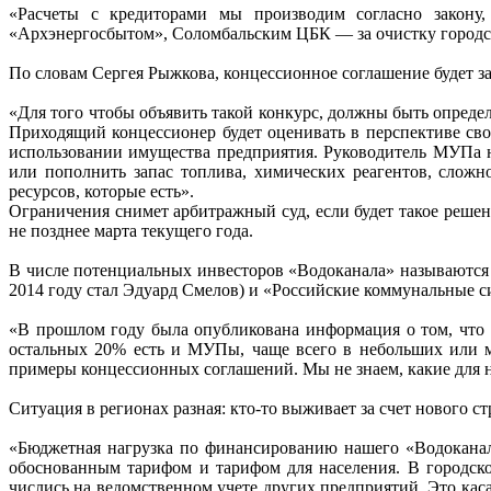
«Расчеты с кредиторами мы производим согласно закону
«Архэнергосбытом», Соломбальским ЦБК — за очистку городск
По словам Сергея Рыжкова, концессионное соглашение будет
«Для того чтобы объявить такой конкурс, должны быть определ
Приходящий концессионер будет оценивать в перспективе сво
использовании имущества предприятия. Руководитель МУПа не
или пополнить запас топлива, химических реагентов, сложн
ресурсов, которые есть».
Ограничения снимет арбитражный суд, если будет такое реше
не позднее марта текущего года.
В числе потенциальных инвесторов «Водоканала» называются
2014 году стал Эдуард Смелов) и «Российские коммунальные с
«В прошлом году была опубликована информация о том, что
остальных 20% есть и МУПы, чаще всего в небольших или м
примеры концессионных соглашений. Мы не знаем, какие для н
Ситуация в регионах разная: кто-то выживает за счет нового 
«Бюджетная нагрузка по финансированию нашего «Водоканала
обоснованным тарифом и тарифом для населения. В городско
числись на ведомственном учете других предприятий. Это каса