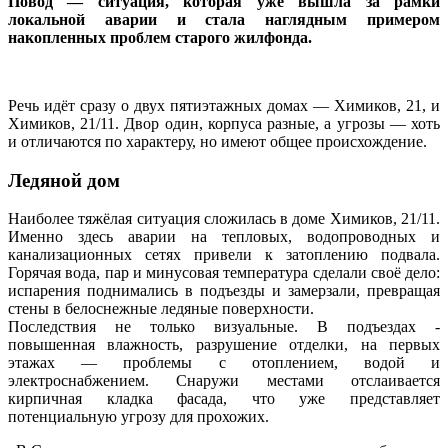
Повод — ситуация, которая уже вышла за рамки
локальной аварии и стала наглядным примером
накопленных проблем старого жилфонда.
Речь идёт сразу о двух пятиэтажных домах — Химиков, 21, и
Химиков, 21/11. Двор один, корпуса разные, а угрозы — хоть
и отличаются по характеру, но имеют общее происхождение.
Ледяной дом
Наиболее тяжёлая ситуация сложилась в доме Химиков, 21/11.
Именно здесь аварии на тепловых, водопроводных и
канализационных сетях привели к затоплению подвала.
Горячая вода, пар и минусовая температура сделали своё дело:
испарения поднимались в подъезды и замерзали, превращая
стены в белоснежные ледяные поверхности.
Последствия не только визуальные. В подъездах -
повышенная влажность, разрушение отделки, на первых
этажах — проблемы с отоплением, водой и
электроснабжением. Снаружи местами отслаивается
кирпичная кладка фасада, что уже представляет
потенциальную угрозу для прохожих.