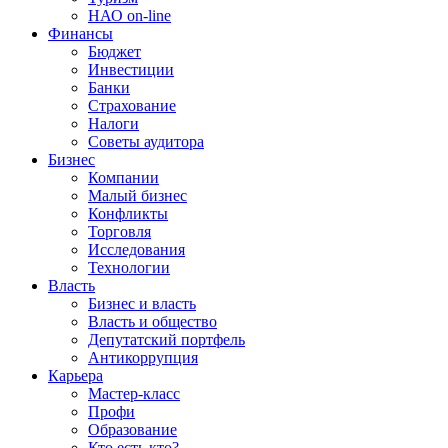
НАО on-line
Финансы
Бюджет
Инвестиции
Банки
Страхование
Налоги
Советы аудитора
Бизнес
Компании
Малый бизнес
Конфликты
Торговля
Исследования
Технологии
Власть
Бизнес и власть
Власть и общество
Депутатский портфель
Антикоррупция
Карьера
Мастер-класс
Профи
Образование
Кто есть кто?