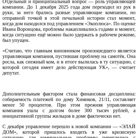
Отдельный и принципиальный вопрос — роль управляющей
компании. До 1 декабря 2025 года дом переходил из рук в
руки, за него брались разные управляющие компании, но
отправной точкой в этой печальной истории стал момент,
когда дом находился под управлением «Экоплюса». По оценке
Ивана Воронцова, проблемы накапливались годами и момент,
когда ситуацию ещё можно было удержать в рабочем режиме,
был упущен.
«Считаю, что главным виновником произошедшего является
управляющая компания, пустившая проблему на самотёк. Она
росла, как снежный ком, и в итоге вылилась в ту ситуацию, с
которой сегодня имеет дело действующая УК», — считает
депутат.
Дополнительным фактором стала финансовая дисциплина:
собираемость платежей по дому Химиков, 21/11, составляет
менее 50 процентов. При этом прежняя управляющая
компания ушла с долгом более 300 тысяч рублей, а
инициативной группы жильцов в доме фактически нет.
С декабря управление перешло к новой компании — «ЭЛАЙ
ДОМ», которой пришлось входить в уже кризисную
ситуацию, где коммунальные проблемы переплелись с