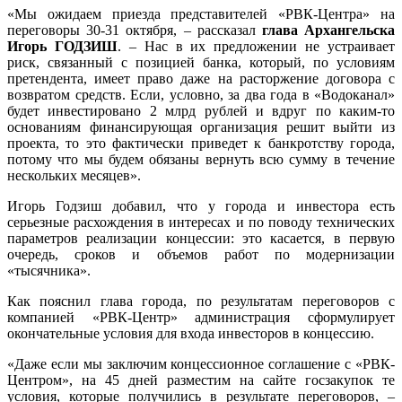
«Мы ожидаем приезда представителей «РВК-Центра» на
переговоры 30-31 октября, – рассказал
глава Архангельска
Игорь ГОДЗИШ
. – Нас в их предложении не устраивает
риск, связанный с позицией банка, который, по условиям
претендента, имеет право даже на расторжение договора с
возвратом средств. Если, условно, за два года в «Водоканал»
будет инвестировано 2 млрд рублей и вдруг по каким-то
основаниям финансирующая организация решит выйти из
проекта, то это фактически приведет к банкротству города,
потому что мы будем обязаны вернуть всю сумму в течение
нескольких месяцев».
Игорь Годзиш добавил, что у города и инвестора есть
серьезные расхождения в интересах и по поводу технических
параметров реализации концессии: это касается, в первую
очередь, сроков и объемов работ по модернизации
«тысячника».
Как пояснил глава города, по результатам переговоров с
компанией «РВК-Центр» администрация сформулирует
окончательные условия для входа инвесторов в концессию.
«Даже если мы заключим концессионное соглашение с «РВК-
Центром», на 45 дней разместим на сайте госзакупок те
условия, которые получились в результате переговоров, –