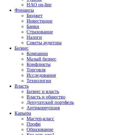
НАО on-line
Финансы
Бюджет
Инвестиции
Банки
Страхование
Налоги
Советы аудитора
Бизнес
Компании
Малый бизнес
Конфликты
Торговля
Исследования
Технологии
Власть
Бизнес и власть
Власть и общество
Депутатский портфель
Антикоррупция
Карьера
Мастер-класс
Профи
Образование
Кто есть кто?