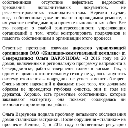
собственников, отсутствие дефектных ведомостей,
требования дополнительных документов, не
регламентированных законодательством. Нередки случаи,
когда собственники даже не знают о проводимом ремонте, а
их участие необходимо при приемке выполненных работ. Все
это говорит о слабой заинтересованности управляющих
организаций в том, чтобы контролировать подрядчиков и
помогать собственникам в организации этого процесса.
Ответные претензии озвучила
директор управляющей
организации ОАО «Жилищно-коммунальный комплекс» (г.
Северодвинск) Ольга ВАРЗУНОВА
: «В 2016 году из 20
домов, включенных в региональную программу кап­ремонта в
Северодвинске, работы завершены только в восьми. Так, в
одном из домов к отопительному сезону не удалось запустить
систему отопления – подрядчик не успел заменить батареи.
Очень много нареканий к фасадам: из-за того, что должным
образом не проводится глубокая очистка, они и года не
держатся. Хорошо, есть грамотные собственники, которые
заказывают экспертизу: она покажет, соблюдалась ли
технология производства работ».
Ольга Варзунова подняла проблему детального обследования
домов сталинской застройки. После обрушения «сталинки» на
проспекте Ленина, 5, в 2012 году собственники регулярно