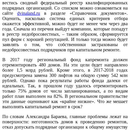
вестись сводный федеральный реестр квалифицированных
подрядных организаций. Со списком можно ознакомиться на
сайте
dvinaland.ru
в разделе «Справочник документов».
Оценить, насколько система единых критериев отбора
окажется эффективной, можно будет не менее чем через два
года. Сначала из перечня выйдут компании, которые попадут
в реестр недобросовестных, – таким образом, сформируется
пул фирм с хорошей репутацией. И только тогда можно будет
заявлять о том, что собственники застрахованы от
недобросовестных подрядчиков при капитальном ремонте.
В 2017 году региональный фонд капремонта должен
отремонтировать 480 домов. На эти цели будет направлено
более 1,5 млрд рублей. Кроме этого, в 2017-2018 годах
предусмотрена замена 300 лифтов на общую сумму 542 млн
рублей. Однако пока результаты работы фонда далеки от
идеальных. Так, в прошлом году удалось отремонтировать
только 75% домов от числа запланированных, а по видам
работ план выполнен на 82%. В региональном правительстве
эти данные оценивают как «крайне низкие». Что же мешает
выполнять капитальный ремонт в срок?
По словам Александра Бараева, главные проблемы лежат на
поверхности: неготовность домов к проведению ремонтов,
отказ допускать подрядные организации к общему имуществу