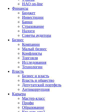
НАО on-line
Финансы
Бюджет
Инвестиции
Банки
Страхование
Налоги
Советы аудитора
Бизнес
Компании
Малый бизнес
Конфликты
Торговля
Исследования
Технологии
Власть
Бизнес и власть
Власть и общество
Депутатский портфель
Антикоррупция
Карьера
Мастер-класс
Профи
Образование
Кто есть кто?