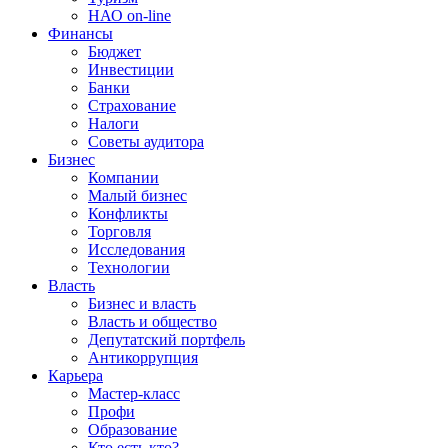
НАО on-line
Финансы
Бюджет
Инвестиции
Банки
Страхование
Налоги
Советы аудитора
Бизнес
Компании
Малый бизнес
Конфликты
Торговля
Исследования
Технологии
Власть
Бизнес и власть
Власть и общество
Депутатский портфель
Антикоррупция
Карьера
Мастер-класс
Профи
Образование
Кто есть кто?