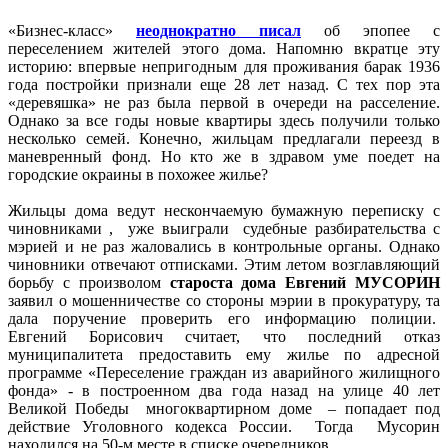
«Бизнес-класс»
неоднократно писал
об эпопее с
переселением жителей этого дома. Напомню вкратце эту
историю: впервые непригодным для проживания барак 1936
года постройки признали еще 28 лет назад. С тех пор эта
«деревяшка» не раз была первой в очереди на расселение.
Однако за все годы новые квартиры здесь получили только
несколько семей. Конечно, жильцам предлагали переезд в
маневренный фонд. Но кто же в здравом уме поедет на
городские окраины в похожее жилье?
Жильцы дома ведут нескончаемую бумажную переписку с
чиновниками , уже выиграли судебные разбирательства с
мэрией и не раз жаловались в контрольные органы. Однако
чиновники отвечают отписками. Этим летом возглавляющий
борьбу с произволом
староста дома Евгений МУСОРИН
заявил о мошенничестве со стороны мэрии в прокуратуру, та
дала поручение проверить его информацию полиции.
Евгений Борисович считает, что последний отказ
муниципалитета предоставить ему жилье по адресной
программе «Переселение граждан из аварийного жилищного
фонда» - в построенном два года назад на улице 40 лет
Великой Победы многоквартирном доме – попадает под
действие Уголовного кодекса России. Тогда Мусорин
находился на 50-м месте в списке очередников.