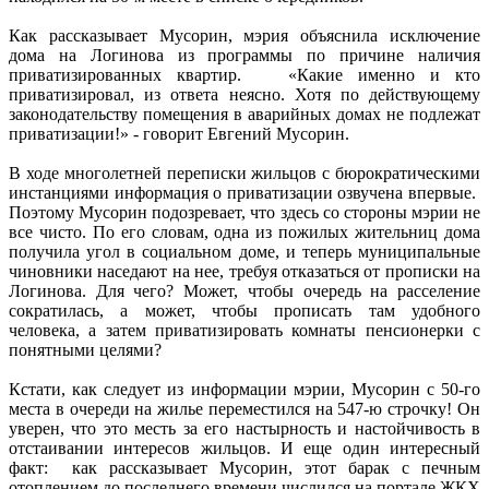
Как рассказывает Мусорин, мэрия объяснила исключение
дома на Логинова из программы по причине наличия
приватизированных квартир. «Какие именно и кто
приватизировал, из ответа неясно. Хотя по действующему
законодательству помещения в аварийных домах не подлежат
приватизации!» - говорит Евгений Мусорин.
В ходе многолетней переписки жильцов с бюрократическими
инстанциями информация о приватизации озвучена впервые.
Поэтому Мусорин подозревает, что здесь со стороны мэрии не
все чисто. По его словам, одна из пожилых жительниц дома
получила угол в социальном доме, и теперь муниципальные
чиновники наседают на нее, требуя отказаться от прописки на
Логинова. Для чего? Может, чтобы очередь на расселение
сократилась, а может, чтобы прописать там удобного
человека, а затем приватизировать комнаты пенсионерки с
понятными целями?
Кстати, как следует из информации мэрии, Мусорин с 50-го
места в очереди на жилье переместился на 547-ю строчку! Он
уверен, что это месть за его настырность и настойчивость в
отстаивании интересов жильцов. И еще один интересный
факт: как рассказывает Мусорин, этот барак с печным
отоплением до последнего времени числился на портале ЖКХ