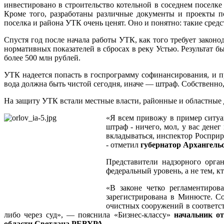
инвестировано в строительство котельной в соседнем поселк
Кроме того, разработаны различные документы и проекты п
поселка и района УТК очень ценят. Оно и понятно: такие средс
Спустя год после начала работы УТК, как того требует зако
нормативных показателей в сбросах в реку Устью. Результат 
более 500 млн рублей.
УТК надеется попасть в госпрограмму софинансирования, и п
вода должна быть чистой сегодня, иначе — штраф. Собственно
На защиту УТК встали местные власти, районные и областные д
«Я всем привожу в пример ситуа
штраф - ничего, мол, у вас дене
вкладываться, инспектор Росприр
- отметил
губернатор Архангель
Представители надзорного орган
федеральный уровень, а не тем, 
«В законе четко регламентиров
зарегистрирована в Минюсте. С
очистных сооружений в соответст
либо через суд», — пояснила «Бизнес-классу»
начальник от
области Светлана РЕВУРА
.