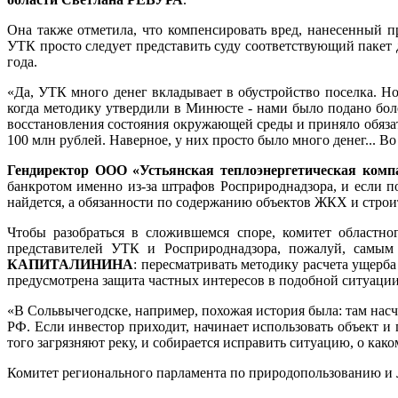
Она также отметила, что компенсировать вред, нанесенный п
УТК просто следует представить суду соответствующий пакет 
года.
«Да, УТК много денег вкладывает в обустройство поселка. Но 
когда методику утвердили в Минюсте - нами было подано бол
восстановления состояния окружающей среды и приняло обязат
100 млн рублей. Наверное, у них просто было много денег... Во
Гендиректор ООО «Устьянская теплоэнергетическая к
банкротом именно из-за штрафов Росприроднадзора, и если п
найдется, а обязанности по содержанию объектов ЖКХ и строи
Чтобы разобраться в сложившемся споре, комитет областн
представителей УТК и Росприроднадзора, пожалуй, самы
КАПИТАЛИНИНА
:
пересматривать методику расчета ущерба 
предусмотрена защита частных интересов в подобной ситуации
«В Сольвычегодске, например, похожая история была: там на
РФ. Если инвестор приходит, начинает использовать объект и
того загрязняют реку, и собирается исправить ситуацию, о к
Комитет регионального парламента по природопользованию и 