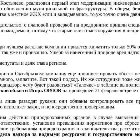
е Костылево, реализован первый этап модернизации инженерных 
о обновлению муниципальной инфраструктуры. В общем, безо
тва в местное ЖКХ если и вкладывались, то уж точно очень давн
нодательство, с плановой проверкой на предприятие пришли сп
был ожидаемый, потому что старые очистные сооружения в неприг
ри лучшем раскладе компании придется заплатить только 50% 
, так уже и произошло. Ущерб за нанесенный природе вред надзо
епутаты и даже глава региона.
цию в Октябрьском: компания еще проинвестировать объект не
г много, заплатите. Вот такой подход. Их же сотрудники тоже ж
однадзора чему будет радоваться? «Галочке» в таблице выполне
ской области Игорь ОРЛОВ
на прошедшей 21 февраля встрече с
а лишь разводят руками: они обязаны контролировать все пр
кто исполняет закон, и непосредственно проверяющим.
аны действия природоохранных органов в случае выявления
оответственно, установив превышения нормативов при сброс
вие требованиям природоохранного законодательства, рассчита
дела надзора за водными ресурсами и государственного эк