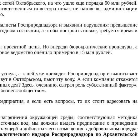
сетей Октябрьского, на что ушло еще порядка 50 млн рублей.
тветственным инвестора никак не назовешь, администрации
о.
ециалисты Росприроднадзора и выявили нарушения: превышение
одном состоянии, а чтобы построить новые, требуется время и
от проектной цены. Но впереди бюрократические процедуры, а
рное ведомство оценило примерно в 15 млн рублей.
 успела, а к ней уже приходит Росприроднадзор и выписывает
ивут в Октябрьском, пьют эту воду. А если компания откажется
нных дел? Здесь, очевидно, сыграл роль субъективный фактор»,
 бизнес-сообществом.
едприятия, а если есть вопросы, то их стоит адресовать на
 загрязнения окружающей среды, соответствующая методика
е сточных вод, мы должны выдать предписание о приведении
ть ущерб и добиваться его возмещения в добровольном порядке
ологического надзора Росприроднадзора по Архангельской