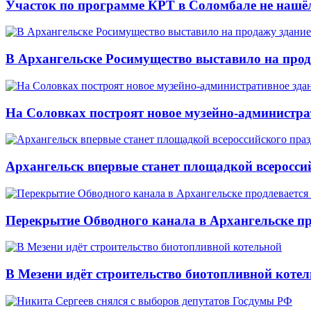
Участок по программе КРТ в Соломбале не нашё
В Архангельске Росимущество выставило на про
На Соловках построят новое музейно-администра
Архангельск впервые станет площадкой всеросси
Перекрытие Обводного канала в Архангельске про
В Мезени идёт строительство биотопливной коте