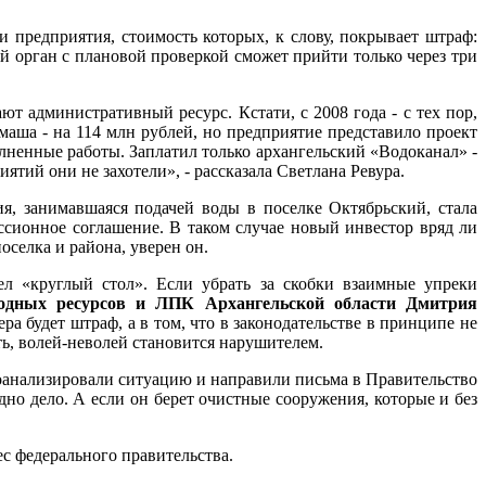
 предприятия, стоимость которых, к слову, покрывает штраф:
й орган с плановой проверкой сможет прийти только через три
ют административный ресурс. Кстати, с 2008 года - с тех пор,
аша - на 114 млн рублей, но предприятие представило проект
лненные работы. Заплатил только архангельский «Водоканал» -
ятий они не захотели», - рассказала Светлана Ревура.
я, занимавшаяся подачей воды в поселке Октябрьский, стала
ссионное соглашение. В таком случае новый инвестор вряд ли
селка и района, уверен он.
л «круглый стол». Если убрать за скобки взаимные упреки
родных ресурсов и ЛПК Архангельской области Дмитрия
ра будет штраф, а в том, что в законодательстве в принципе не
ь, волей-неволей становится нарушителем.
оанализировали ситуацию и направили письма в Правительство
но дело. А если он берет очистные сооружения, которые и без
с федерального правительства.