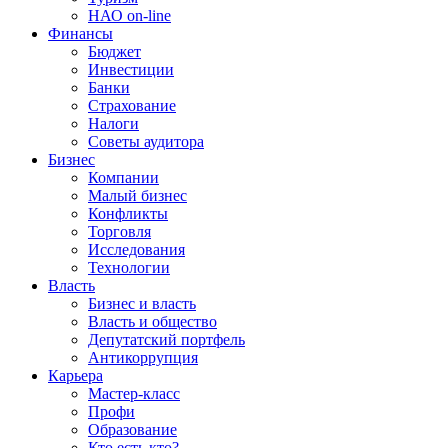
НАО on-line
Финансы
Бюджет
Инвестиции
Банки
Страхование
Налоги
Советы аудитора
Бизнес
Компании
Малый бизнес
Конфликты
Торговля
Исследования
Технологии
Власть
Бизнес и власть
Власть и общество
Депутатский портфель
Антикоррупция
Карьера
Мастер-класс
Профи
Образование
Кто есть кто?