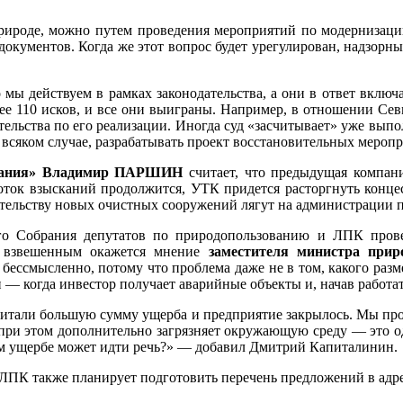
рироде, можно путем проведения мероприятий по модернизации
документов. Когда же этот вопрос будет урегулирован, надзорны
мы действуем в рамках законодательства, а они в ответ включа
ее 110 исков, и все они выиграны. Например, в отношении Севм
ельства по его реализации. Иногда суд «засчитывает» уже выпо
 всяком случае, разрабатывать проект восстановительных меропри
омпания» Владимир ПАРШИН
считает, что предыдущая компани
оток взысканий продолжится, УТК придется расторгнуть конце
тельству новых очистных сооружений лягут на администрации по
ого Собрания депутатов по природопользованию и ЛПК прове
м взвешенным окажется мнение
заместителя министра при
бессмысленно, потому что проблема даже не в том, какого разме
 — когда инвестор получает аварийные объекты и, начав работат
считали большую сумму ущерба и предприятие закрылось. Мы пр
 при этом дополнительно загрязняет окружающую среду — это од
аком ущербе может идти речь?» — добавил Дмитрий Капиталинин.
ЛПК также планирует подготовить перечень предложений в адре