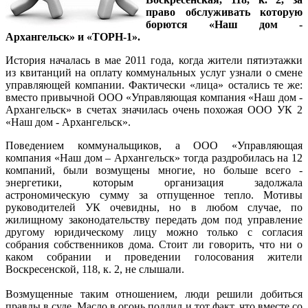
право обслуживать которую
борются «Наш дом -
Архангельск» и «ТОРН-1».
История началась в мае 2011 года, когда жители пятиэтажки
из квитанций на оплату коммунальных услуг узнали о смене
управляющей компании. Фактически «лица» остались те же:
вместо привычной ООО «Управляющая компания «Наш дом -
Архангельск» в счетах значилась очень похожая ООО УК 2
«Наш дом - Архангельск».
Поведением коммунальщиков, а ООО «Управляющая
компания «Наш дом – Архангельск» тогда раздробилась на 12
компаний, были возмущены многие, но больше всего -
энергетики, которым организация задолжала
астрономическую сумму за отпущенное тепло. Мотивы
руководителей УК очевидны, но в любом случае, по
жилищному законодательству передать дом под управление
другому юридическому лицу можно только с согласия
собрания собственников дома. Стоит ли говорить, что ни о
каком собрании и проведении голосования жители
Воскресенской, 118, к. 2, не слышали.
Возмущенные таким отношением, люди решили добиться
правды в суде. Масло в огонь подлил и тот факт, что вместе со