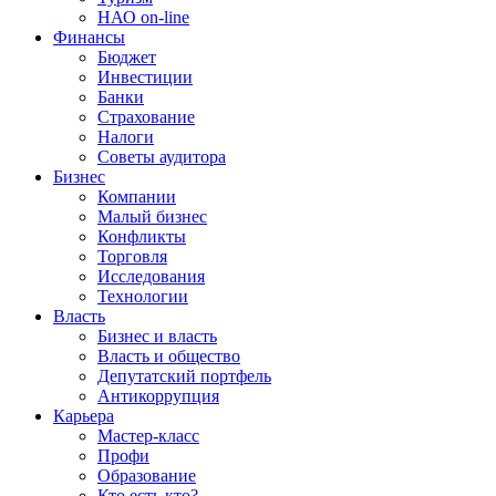
НАО on-line
Финансы
Бюджет
Инвестиции
Банки
Страхование
Налоги
Советы аудитора
Бизнес
Компании
Малый бизнес
Конфликты
Торговля
Исследования
Технологии
Власть
Бизнес и власть
Власть и общество
Депутатский портфель
Антикоррупция
Карьера
Мастер-класс
Профи
Образование
Кто есть кто?