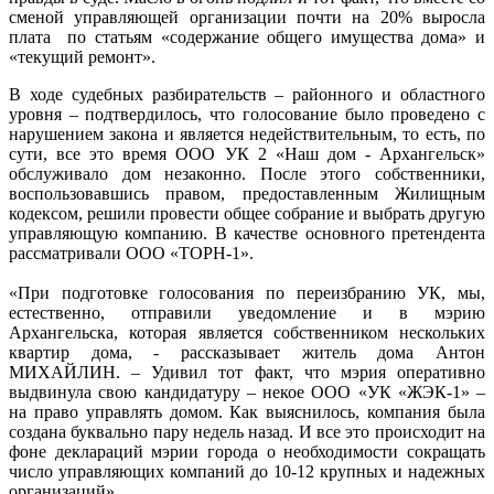
сменой управляющей организации почти на 20% выросла
плата по статьям «содержание общего имущества дома» и
«текущий ремонт».
В ходе судебных разбирательств – районного и областного
уровня – подтвердилось, что голосование было проведено с
нарушением закона и является недействительным, то есть, по
сути, все это время ООО УК 2 «Наш дом - Архангельск»
обслуживало дом незаконно. После этого собственники,
воспользовавшись правом, предоставленным Жилищным
кодексом, решили провести общее собрание и выбрать другую
управляющую компанию. В качестве основного претендента
рассматривали ООО «ТОРН-1».
«При подготовке голосования по переизбранию УК, мы,
естественно, отправили уведомление и в мэрию
Архангельска, которая является собственником нескольких
квартир дома, - рассказывает житель дома Антон
МИХАЙЛИН. – Удивил тот факт, что мэрия оперативно
выдвинула свою кандидатуру – некое ООО «УК «ЖЭК-1» –
на право управлять домом. Как выяснилось, компания была
создана буквально пару недель назад. И все это происходит на
фоне деклараций мэрии города о необходимости сокращать
число управляющих компаний до 10-12 крупных и надежных
организаций».