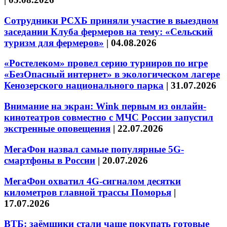
Сотрудники РСХБ приняли участие в выездном
заседании Клуба фермеров на тему: «Сельский
туризм для фермеров»
|
04.08.2026
«Ростелеком» провел серию турниров по игре
«БезОпасный интернет» в экологическом лагере
Кенозерского национального парка
|
31.07.2026
Внимание на экран: Wink первым из онлайн-
кинотеатров совместно с МЧС России запустил
экстренные оповещения
|
22.07.2026
МегаФон назвал самые популярные 5G-
смартфоны в России
|
20.07.2026
МегаФон охватил 4G-сигналом десятки
километров главной трассы Поморья
|
17.07.2026
ВТБ: заёмщики стали чаще покупать готовые