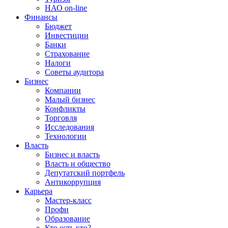
НАО on-line
Финансы
Бюджет
Инвестиции
Банки
Страхование
Налоги
Советы аудитора
Бизнес
Компании
Малый бизнес
Конфликты
Торговля
Исследования
Технологии
Власть
Бизнес и власть
Власть и общество
Депутатский портфель
Антикоррупция
Карьера
Мастер-класс
Профи
Образование
Кто есть кто?