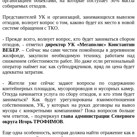
организацией объектами, на которые поступает 50% массы
собираемых отходов.
Представителей УК и организаций, занимающихся вывозом
отходов, волнует вопрос о том, каково будет их место в новой
системе обращения с ТКО.
- Прежде всего, волнует вопрос, кто будет заниматься сбором
отходов, - отметил
директор УК «Мегаполис» Константин
ВЕБЕР
. – Сейчас мы сами чистим помойницы в деревянном
жилфонде, закупили необходимую технику, работаем над
снижением себестоимости работ. Но даже если региональный
оператор наймет нас как субподрядчиков, вряд ли цена будет
адекватна затратам.
- Жители уже сейчас задают вопросы по содержанию
контейнерных площадок, мусоропроводов и мусорных камер.
Откуда начинается услуга по сбору отходов, и кто этим будет
заниматься? Как будут урегулированы взаимоотношения
собственников, УК, у которых на руках договоры на вывоз
мусора с конкретными компаниями? Пока вопросов больше
чем ответов, - подчеркнул
глава администрации Северного
округа Игорь ТРОФИМОВ
.
Еще одна особенность, которая должна найти отражение как в