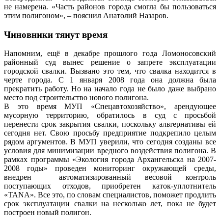
не намерена. «Часть районов города смогла бы пользоваться
этим полигоном», – пояснил Анатолий Назаров.
Чиновники тянут время
Напомним, ещё в декабре прошлого года Ломоносовский
районный суд вынес решение о запрете эксплуатации
городской свалки. Вызвано это тем, что свалка находится в
черте города. С 1 января 2008 года она должна была
прекратить работу. Но на начало года не было даже выбрано
место под строительство нового полигона.
В это время МУП «Спецавтохозяйство», арендующее
мусорную территорию, обратилось в суд с просьбой
перенести срок закрытия свалки, поскольку альтернативы ей
сегодня нет. Свою просьбу предприятие подкрепило целым
рядом аргументов. В МУП уверили, что сегодня созданы все
условия для минимизации вредного воздействия полигона. В
рамках программы «Экология города Архангельска на 2007-
2008 годы» проведен мониторинг окружающей среды,
внедрен автоматизированный весовой контроль
поступающих отходов, приобретен каток-уплотнитель
«TANA». Все это, по словам специалистов, поможет продлить
срок эксплуатации свалки на несколько лет, пока не будет
построен новый полигон.