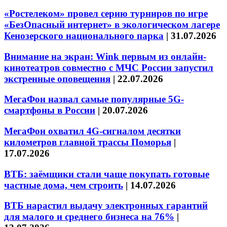
«Ростелеком» провел серию турниров по игре
«БезОпасный интернет» в экологическом лагере
Кенозерского национального парка
|
31.07.2026
Внимание на экран: Wink первым из онлайн-
кинотеатров совместно с МЧС России запустил
экстренные оповещения
|
22.07.2026
МегаФон назвал самые популярные 5G-
смартфоны в России
|
20.07.2026
МегаФон охватил 4G-сигналом десятки
километров главной трассы Поморья
|
17.07.2026
ВТБ: заёмщики стали чаще покупать готовые
частные дома, чем строить
|
14.07.2026
ВТБ нарастил выдачу электронных гарантий
для малого и среднего бизнеса на 76%
|