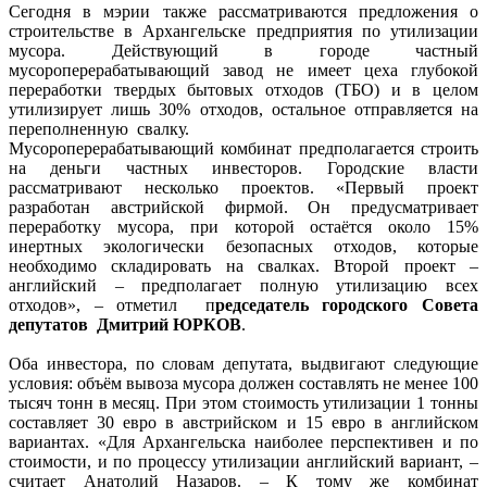
Сегодня в мэрии также рассматриваются предложения о
строительстве в Архангельске предприятия по утилизации
мусора. Действующий в городе частный
мусороперерабатывающий завод не имеет цеха глубокой
переработки твердых бытовых отходов (ТБО) и в целом
утилизирует лишь 30% отходов, остальное отправляется на
переполненную свалку.
Мусороперерабатывающий комбинат предполагается строить
на деньги частных инвесторов. Городские власти
рассматривают несколько проектов. «Первый проект
разработан австрийской фирмой. Он предусматривает
переработку мусора, при которой остаётся около 15%
инертных экологически безопасных отходов, которые
необходимо складировать на свалках. Второй проект –
английский – предполагает полную утилизацию всех
отходов», – отметил п
редседатель городского Совета
депутатов Дмитрий ЮРКОВ
.
Оба инвестора, по словам депутата, выдвигают следующие
условия: объём вывоза мусора должен составлять не менее 100
тысяч тонн в месяц. При этом стоимость утилизации 1 тонны
составляет 30 евро в австрийском и 15 евро в английском
вариантах. «Для Архангельска наиболее перспективен и по
стоимости, и по процессу утилизации английский вариант, –
считает Анатолий Назаров. – К тому же комбинат