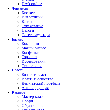
НАО on-line
Финансы
Бюджет
Инвестиции
Банки
Страхование
Налоги
Советы аудитора
Бизнес
Компании
Малый бизнес
Конфликты
Торговля
Исследования
Технологии
Власть
Бизнес и власть
Власть и общество
Депутатский портфель
Антикоррупция
Карьера
Мастер-класс
Профи
Образование
Кто есть кто?