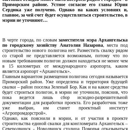
Приморском районе. Устное согласие его главы Юрия
Сердюка уже получено. Однако на каких условиях и,
главное, за чей счет будет осуществляться строительство, в
мэрии не уточняют…
В черте города, по словам
заместителя мэра Архангельска
по городскому хозяйству Анатолия Назарова
, места под
строительство нового полигона нет. Разместить свалку рядом
со старой не представляется возможным, потому что по
новым требованиям полигон должен находиться не менее чем
в 15 километрах от международного аэропорта, каким
является аэропорт «Архангельск».
Главным вариантом размещения полигона сегодня называется
Приморский район. Уже определена и территория будущей
свалки – район поселка Зеленый Бор. Как и на какие средства
будет строиться полигон, в мэрии не уточнили, пояснив, что
пока ведется лишь сбор исходно-разрешительной
документации для разработки проекта. Его разработчик тоже
уже выбран, им станет проектный институт
«Агропромдорстрой».
Однако, как пояснили в мэрии, и от участия в проекте
строительства единой свалки для конгломерата Архангельск –
Северодвинск - Новодвинск столица Поморья отказываться