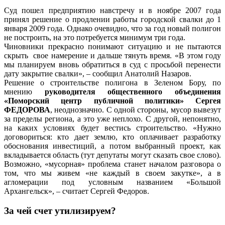
Суд пошел предприятию навстречу и в ноябре 2007 года
принял решение о продлении работы городской свалки до 1
января 2009 года. Однако очевидно, что за год новый полигон
не построить, на это потребуется минимум три года.
Чиновники прекрасно понимают ситуацию и не пытаются
скрыть свое намерение и дальше тянуть время. «В этом году
мы планируем вновь обратиться в суд с просьбой перенести
дату закрытие свалки», – сообщил Анатолий Назаров.
Решение о строительстве полигона в Зеленом Бору, по
мнению
руководителя общественного объединения
«Поморский центр публичной политики» Сергея
ФЕДОРОВА
, неоднозначно. С одной стороны, мусор вывезут
за пределы региона, а это уже неплохо. С другой, непонятно,
на каких условиях будет вестись строительство. «Нужно
договориться: кто дает землю, кто оплачивает разработку
обоснования инвестиций, а потом выбранный проект, как
вкладывается область (тут депутаты могут сказать свое слово).
Возможно, «мусорная» проблема станет началом разговора о
том, что мы живем «не каждый в своем закутке», а в
агломерации под условным названием «Большой
Архангельск», – считает Сергей Федоров.
За чей счет утилизируем?