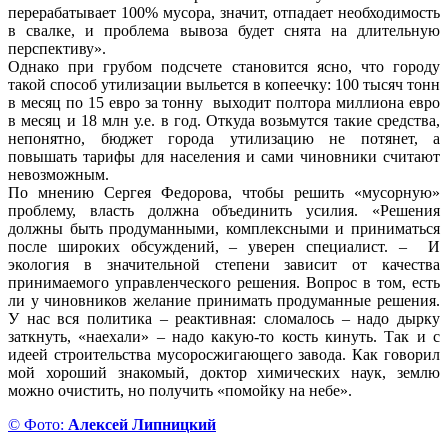
перерабатывает 100% мусора, значит, отпадает необходимость
в свалке, и проблема вывоза будет снята на длительную
перспективу».
Однако при грубом подсчете становится ясно, что городу
такой способ утилизации выльется в копеечку: 100 тысяч тонн
в месяц по 15 евро за тонну выходит полтора миллиона евро
в месяц и 18 млн у.е. в год. Откуда возьмутся такие средства,
непонятно, бюджет города утилизацию не потянет, а
повышать тарифы для населения и сами чиновники считают
невозможным.
По мнению Сергея Федорова, чтобы решить «мусорную»
проблему, власть должна объединить усилия. «Решения
должны быть продуманными, комплексными и приниматься
после широких обсуждений, – уверен специалист. – И
экология в значительной степени зависит от качества
принимаемого управленческого решения. Вопрос в том, есть
ли у чиновников желание принимать продуманные решения.
У нас вся политика – реактивная: сломалось – надо дырку
заткнуть, «наехали» – надо какую-то кость кинуть. Так и с
идеей строительства мусоросжигающего завода. Как говорил
мой хороший знакомый, доктор химических наук, землю
можно очистить, но получить «помойку на небе».
© Фото:
Алексей Липницкий