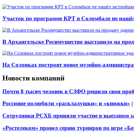
Участок по программе КРТ в Соломбале не нашё
В Архангельске Росимущество выставило на про
На Соловках построят новое музейно-администра
Новости компаний
Почти 8 тысяч человек в СЗФО решили свои про
Россияне полюбили «раскладушки» и «книжки»
Сотрудники РСХБ приняли участие в выездном за
«Ростелеком» провел серию турниров по игре «Б