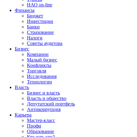
НАО on-line
Финансы
Бюджет
Инвестиции
Банки
Страхование
Налоги
Советы аудитора
Бизнес
Компании
Малый бизнес
Конфликты
Торговля
Исследования
Технологии
Власть
Бизнес и власть
Власть и общество
Депутатский портфель
Антикоррупция
Карьера
Мастер-класс
Профи
Образование
Кто есть кто?