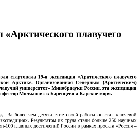
я «Арктического плавучего
юля стартовала 19-я экспедиция «Арктического плавучего
йской Арктике. Организованная Северным (Арктическим)
авучий университет» Минобрнауки России, эта экспедиция
рофессор Молчанов» в Баренцево и Карское моря.
да. За более чем десятилетие своей работы он стал ключевой
экспедициях. Результатом их труда стали больше 250 научных
оп-100 главных достижений России в рамках проекта «Россия –