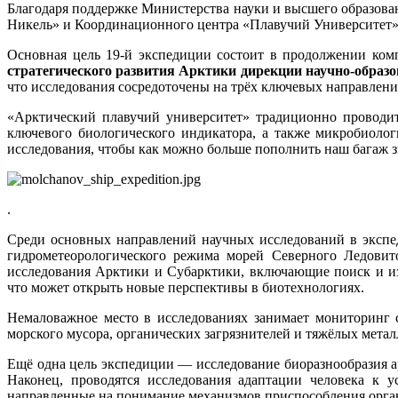
Благодаря поддержке Министерства науки и высшего образова
Никель» и Координационного центра «Плавучий Университет» 
Основная цель 19-й экспедиции состоит в продолжении ком
стратегического развития Арктики дирекции научно-обра
что исследования сосредоточены на трёх ключевых направления
«Арктический плавучий университет» традиционно проводит
ключевого биологического индикатора, а также микробиоло
исследования, чтобы как можно больше пополнить наш багаж з
.
Среди основных направлений научных исследований в экспе
гидрометеорологического режима морей Северного Ледовит
исследования Арктики и Субарктики, включающие поиск и и
что может открыть новые перспективы в биотехнологиях.
Немаловажное место в исследованиях занимает мониторинг 
морского мусора, органических загрязнителей и тяжёлых мета
Ещё одна цель экспедиции — исследование биоразнообразия ар
Наконец, проводятся исследования адаптации человека к 
направленные на понимание механизмов приспособления орга