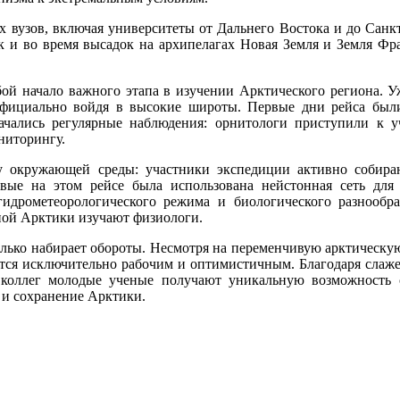
х вузов, включая университеты от Дальнего Востока и до Санкт
ак и во время высадок на архипелагах Новая Земля и Земля Фр
бой начало важного этапа в изучении Арктического региона. У
 официально войдя в высокие широты. Первые дни рейса бы
ачались регулярные наблюдения: орнитологи приступили к у
ниторингу.
гу окружающей среды: участники экспедиции активно собир
рвые на этом рейсе была использована нейстонная сеть для
идрометеорологического режима и биологического разнообра
ой Арктики изучают физиологи.
лько набирает обороты. Несмотря на переменчивую арктическую 
тся исключительно рабочим и оптимистичным. Благодаря слаже
коллег молодые ученые получают уникальную возможность с
 и сохранение Арктики.