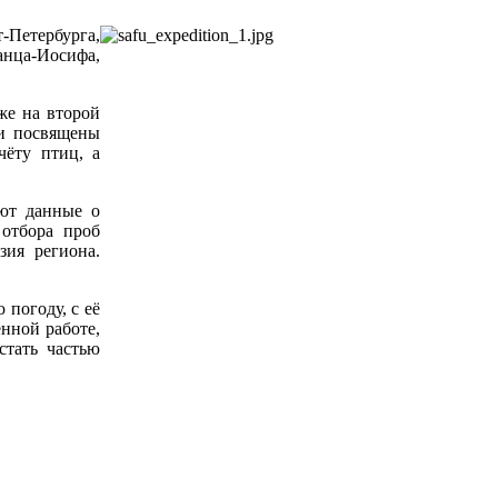
-Петербурга,
анца-Иосифа,
же на второй
ли посвящены
чёту птиц, а
ают данные о
 отбора проб
зия региона.
погоду, с её
нной работе,
тать частью