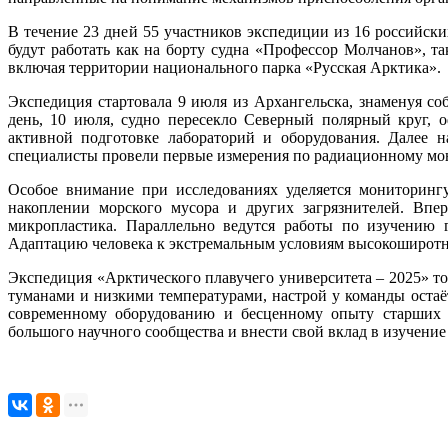
В течение 23 дней 55 участников экспедиции из 16 российски
будут работать как на борту судна «Профессор Молчанов», т
включая территории национального парка «Русская Арктика».
Экспедиция стартовала 9 июля из Архангельска, знаменуя со
день, 10 июля, судно пересекло Северный полярный круг,
активной подготовке лабораторий и оборудования. Далее н
специалисты провели первые измерения по радиационному мо
Особое внимание при исследованиях уделяется мониторин
накоплении морского мусора и других загрязнителей. Впе
микропластика. Параллельно ведутся работы по изучению г
Адаптацию человека к экстремальным условиям высокоширотн
Экспедиция «Арктического плавучего университета – 2025» то
туманами и низкими температурами, настрой у команды остаё
современному оборудованию и бесценному опыту старших 
большого научного сообщества и внести свой вклад в изучение