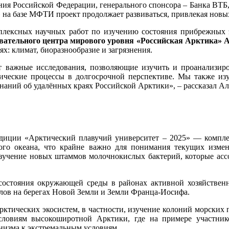
ния Российской Федерации, генерального спонсора – Банка ВТ
на базе МФТИ проект продолжает развиваться, привлекая новых
плексных научных работ по изучению состояния прибрежных 
зовательного центра мирового уровня «Российская Арктика
х: климат, биоразнообразие и загрязнения.
 важные исследования, позволяющие изучить и проанализиро
гические процессы в долгосрочной перспективе. Мы также из
наний об удалённых краях Российской Арктики», – рассказал Ал
диции «Арктический плавучий университет – 2025» — комплекс
ого океана, что крайне важно для понимания текущих измен
зучение новых штаммов молочнокислых бактерий, которые ас
состояния окружающей среды в районах активной хозяйственно
ллов на берегах Новой Земли и Земли Франца-Иосифа.
ктических экосистем, в частности, изучение колоний морских п
условиям высокоширотной Арктики, где на примере участник
низма к экстремальным условиям.