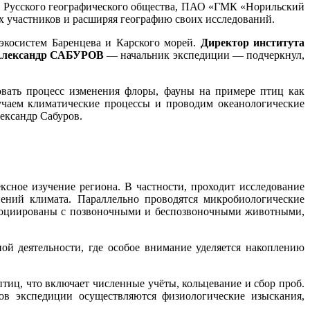
Б, Русского географического общества, ПАО «ГМК «Норильский
 участников и расширяя географию своих исследований.
экосистем Баренцева и Карского морей.
Директор института
» Александр САБУРОВ
— начальник экспедиции — подчеркнул,
вать процесс изменения флоры, фауны на примере птиц как
учаем климатические процессы и проводим океанологические
ександр Сабуров.
ное изучение региона. В частности, проходит исследование
ений климата. Параллельно проводятся микробиологические
социированы с позвоночными и беспозвоночными животными,
й деятельности, где особое внимание уделяется накоплению
тиц, что включает численные учёты, кольцевание и сбор проб.
ов экспедиции осуществляются физиологические изыскания,