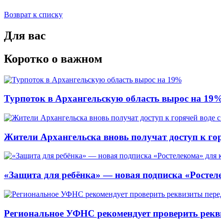
Возврат к списку
Для вас
Коротко о важном
Турпоток в Архангельскую область вырос на 19
Жители Архангельска вновь получат доступ к горя
«Защита для ребёнка» — новая подписка «Ростеле
Региональное УФНС рекомендует проверить рекв