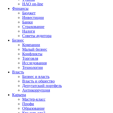
НАО on-line
Финансы
Бюджет
Инвестиции
Банки
Страхование
Налоги
Советы аудитора
Бизнес
Компании
Малый бизнес
Конфликты
Торговля
Исследования
Технологии
Власть
Бизнес и власть
Власть и общество
Депутатский портфель
Антикоррупция
Карьера
Мастер-класс
Профи
Образование
Кто есть кто?