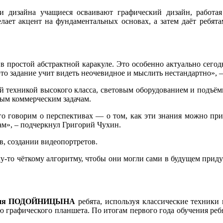
и дизайна учащиеся осваивают графический дизайн, работа
лает акцент на фундаментальных основах, а затем даёт ребят
простой абстрактной каракуле. Это особенно актуально сегодн
 это задание учит видеть неочевидное и мыслить нестандартно»,
й техникой высокого класса, световым оборудованием и подъё
ным коммерческим задачам.
о говорим о перспективах — о том, как эти знания можно при
ам», – подчеркнул Григорий Чухин.
в, создании видеопортретов.
ому-то чёткому алгоритму, чтобы они могли сами в будущем прид
лия ПОДОЙНИЦЫНА
ребята, используя классические техник
графического планшета. По итогам первого года обучения реб