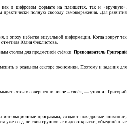
я как в цифровом формате на планшетах, так и «вручную».
ам практически полную свободу самовыражения. Для развития
я, в эпоху избытка визуальной информации. Когда вокруг так
 – отметила Юлия Феклистова.
мным столом для предметной съёмки.
Преподаватель
Григорий
менить в реальном секторе экономики. Поэтому и задания для
умывать что-то совершенно новое – своё», — уточнил Григорий
и и инновационные программы, создают покадровые анимации,
ята уже создали свои групповые видеооткрытки, объединённые