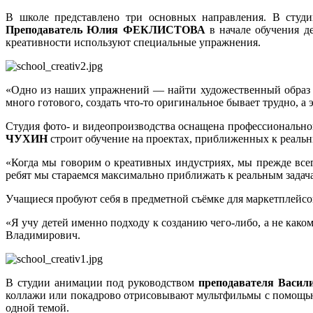
В школе представлено три основных направления. В студи
Преподаватель
Юлия ФЕКЛИСТОВА
в начале обучения де
креативности используют специальные упражнения.
«Одно из наших упражнений — найти художественный образ в 
много готового, создать что-то оригинальное бывает трудно, а
Студия фото- и видеопроизводства оснащена профессионально
ЧУХИН
строит обучение на проектах, приближенных к реаль
«Когда мы говорим о креативных индустриях, мы прежде всег
ребят мы стараемся максимально приближать к реальным задач
Учащиеся пробуют себя в предметной съёмке для маркетплейсо
«Я учу детей именно подходу к созданию чего-либо, а не как
Владимирович.
В студии анимации под руководством
преподавателя
Васи
коллажи или покадрово отрисовывают мультфильмы с помощью 
одной темой.