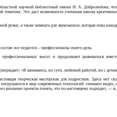
 областной научной библиотекой имени Н. А. Добролюбова, чт
ой тематике. Это даст возможность ученикам школы креативны
ной резки, а также комната для звукозаписи, которая пока нахо
остав: все педагоги – профессионалы своего дела.
 профессиональных высот и продолжают развиваться вмест
верждает: «Я занимаюсь, по сути, любимой работой, но с детьм
тоящая творческая мастерская для подростков. Здесь нет ск
 погружаются в мир современных технологий: снимают видео, с
ерез реальные проекты понять, что по-настоящему подходит, — и