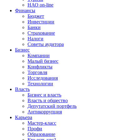
НАО on-line
Финансы
Бюджет
Инвестиции
Банки
Страхование
Налоги
Советы аудитора
Бизнес
Компании
Малый бизнес
Конфликты
Торговля
Исследования
Технологии
Власть
Бизнес и власть
Власть и общество
Депутатский портфель
Антикоррупция
Карьера
Мастер-класс
Профи
Образование
Кто есть кто?