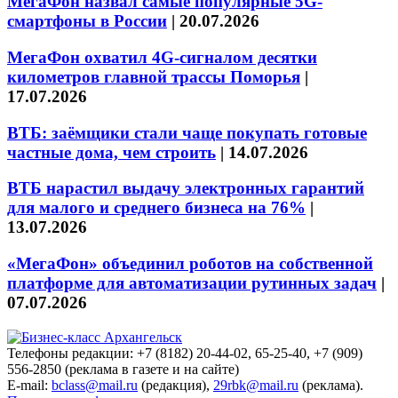
МегаФон назвал самые популярные 5G-
смартфоны в России
|
20.07.2026
МегаФон охватил 4G-сигналом десятки
километров главной трассы Поморья
|
17.07.2026
ВТБ: заёмщики стали чаще покупать готовые
частные дома, чем строить
|
14.07.2026
ВТБ нарастил выдачу электронных гарантий
для малого и среднего бизнеса на 76%
|
13.07.2026
«МегаФон» объединил роботов на собственной
платформе для автоматизации рутинных задач
|
07.07.2026
Телефоны редакции: +7 (8182) 20-44-02, 65-25-40, +7 (909)
556-2850 (реклама в газете и на сайте)
E-mail:
bclass@mail.ru
(редакция),
29rbk@mail.ru
(реклама).