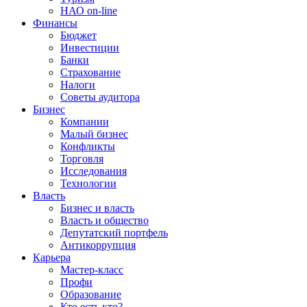
НАО on-line
Финансы
Бюджет
Инвестиции
Банки
Страхование
Налоги
Советы аудитора
Бизнес
Компании
Малый бизнес
Конфликты
Торговля
Исследования
Технологии
Власть
Бизнес и власть
Власть и общество
Депутатский портфель
Антикоррупция
Карьера
Мастер-класс
Профи
Образование
Кто есть кто?