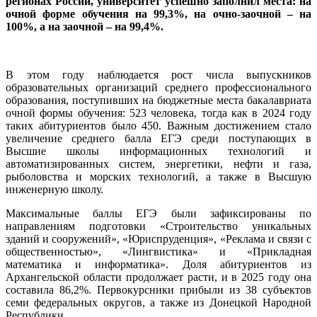
регионах России, университет успешно заполнил места: на
очной форме обучения на 99,3%, на очно-заочной – на
100%, а на заочной – на 99,4%.
В этом году наблюдается рост числа выпускников
образовательных организаций среднего профессионального
образования, поступивших на бюджетные места бакалавриата
очной формы обучения: 523 человека, тогда как в 2024 году
таких абитуриентов было 450. Важным достижением стало
увеличение среднего балла ЕГЭ среди поступающих в
Высшие школы информационных технологий и
автоматизированных систем, энергетики, нефти и газа,
рыболовства и морских технологий, а также в Высшую
инженерную школу.
Максимальные баллы ЕГЭ были зафиксированы по
направлениям подготовки «Строительство уникальных
зданий и сооружений», «Юриспруденция», «Реклама и связи с
общественностью», «Лингвистика» и «Прикладная
математика и информатика». Доля абитуриентов из
Архангельской области продолжает расти, и в 2025 году она
составила 86,2%. Первокурсники прибыли из 38 субъектов
семи федеральных округов, а также из Донецкой Народной
Республики.