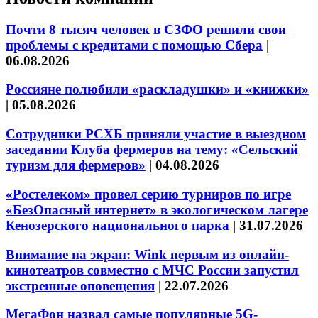
Почти 8 тысяч человек в СЗФО решили свои
проблемы с кредитами с помощью Сбера
|
06.08.2026
Россияне полюбили «раскладушки» и «книжки»
|
05.08.2026
Сотрудники РСХБ приняли участие в выездном
заседании Клуба фермеров на тему: «Сельский
туризм для фермеров»
|
04.08.2026
«Ростелеком» провел серию турниров по игре
«БезОпасный интернет» в экологическом лагере
Кенозерского национального парка
|
31.07.2026
Внимание на экран: Wink первым из онлайн-
кинотеатров совместно с МЧС России запустил
экстренные оповещения
|
22.07.2026
МегаФон назвал самые популярные 5G-