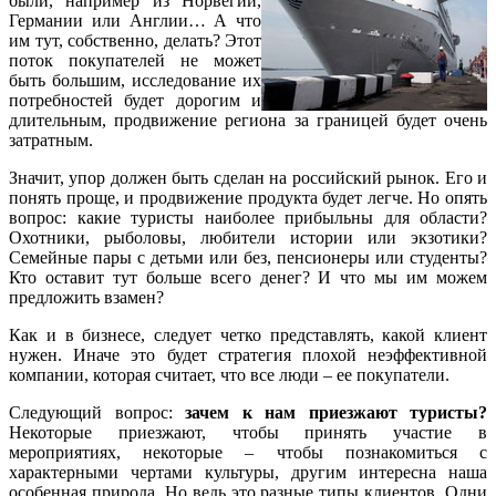
были, например из Норвегии,
Германии или Англии… А что
им тут, собственно, делать? Этот
поток покупателей не может
быть большим, исследование их
потребностей будет дорогим и
длительным, продвижение региона за границей будет очень
затратным.
Значит, упор должен быть сделан на российский рынок. Его и
понять проще, и продвижение продукта будет легче. Но опять
вопрос: какие туристы наиболее прибыльны для области?
Охотники, рыболовы, любители истории или экзотики?
Семейные пары с детьми или без, пенсионеры или студенты?
Кто оставит тут больше всего денег? И что мы им можем
предложить взамен?
Как и в бизнесе, следует четко представлять, какой клиент
нужен. Иначе это будет стратегия плохой неэффективной
компании, которая считает, что все люди – ее покупатели.
Следующий вопрос:
зачем к нам приезжают туристы?
Некоторые приезжают, чтобы принять участие в
мероприятиях, некоторые – чтобы познакомиться с
характерными чертами культуры, другим интересна наша
особенная природа. Но ведь это разные типы клиентов. Одни