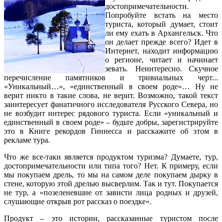
достопримечательности.
Попробуйте встать на место
туриста, который думает, стоит
ли ему ехать в Архангельск. Что
он делает прежде всего? Идет в
Интернет, находит информацию
о регионе, читает и начинает
зевать. Неинтересно. Скучное
перечисление памятников и тривиальных черт...
«Уникальный…», «единственный в своем роде»… Ну не
верит никто в такие слова, не верит. Возможно, такой текст
заинтересует фанатичного исследователя Русского Севера, но
не возбудит интерес рядового туриста. Если «уникальный и
единственный в своем роде» – будьте добры, зарегистрируйте
это в Книге рекордов Гиннесса и расскажите об этом в
рекламе тура.
Что же все-таки является продуктом туризма? Думаете, тур,
достопримечательности или типа того? Нет. К примеру, если
мы покупаем дрель, то мы на самом деле покупаем дырку в
стене, которую этой дрелью высверлим. Так и тут. Покупается
не тур, а «позеленевшие от зависти лица родных и друзей,
слушающие открыв рот рассказ о поездке».
Продукт – это истории, рассказанные туристом после