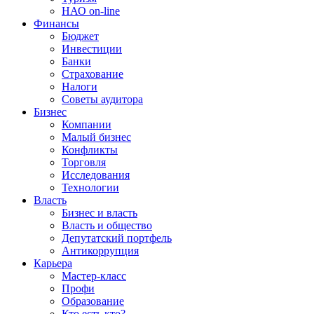
НАО on-line
Финансы
Бюджет
Инвестиции
Банки
Страхование
Налоги
Советы аудитора
Бизнес
Компании
Малый бизнес
Конфликты
Торговля
Исследования
Технологии
Власть
Бизнес и власть
Власть и общество
Депутатский портфель
Антикоррупция
Карьера
Мастер-класс
Профи
Образование
Кто есть кто?