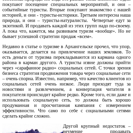
покупают посещение специальных мероприятий, и они –
событийные туристы. Вторые покупают знакомство с нашей
историей, и они - туристы-историки. Третьим интересна наша
природа, и они – туристы-натуралисты. Четвертые едут за
экзотикой. И продавать каждой из этих групп надо по-своему.
А пока что, кажется, мы развиваем туризм «вообще». Но не
бывает успешной стратегии продаж «всем».
Недавно в статье о туризме в Архангельске прочел, что упор,
оказывается, делается на привлечение наших земляков. То
есть деньги от туризма перекладываются из кармана одного
района в карман другого. А туристы извне должны прийти
через «сарафанное радио» социальных сетей. С точки зрения
бизнеса стратегия продвижения товара через социальные сети
– очень спорна. Известно, например, что качество клиентов из
социальных сетей очень низкое. Люди приходят туда за
новостями и развлечением, а конвертация читателя в
покупателя происходит крайне редко. Кроме того, если даже и
использовать социальную сеть, то должна быть хорошо
продуманная и просчитанная кампания с измерением
эффективности. Что само по себе с социальными сетями
сделать крайне сложно.
Другой крупный недостаток –
неумение продавать