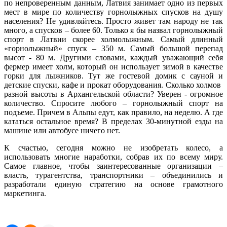
по непроверенным данным, Латвия занимает одно из первых
мест в мире по количеству горнолыжных спусков на душу
населения? Не удивляйтесь. Просто живет там народу не так
много, а спусков – более 60. Только я бы назвал горнолыжный
спорт в Латвии скорее холмолыжным. Самый длинный
«горнолыжный» спуск – 350 м. Самый большой перепад
высот - 80 м. Другими словами, каждый уважающий себя
фермер имеет холм, который он использует зимой в качестве
горки для лыжников. Тут же гостевой домик с сауной и
детские спуски, кафе и прокат оборудования. Сколько холмов
разной высоты в Архангельской области? Уверен - огромное
количество. Спросите любого – горнолыжный спорт на
подъеме. Причем в Альпы едут, как правило, на неделю. А где
кататься остальное время? В пределах 30-минутной езды на
машине или автобусе ничего нет.
К счастью, сегодня можно не изобретать колесо, а
использовать многие наработки, собрав их по всему миру.
Самое главное, чтобы заинтересованные организации –
власть, турагентства, транспортники – объединились и
разработали единую стратегию на основе грамотного
маркетинга.