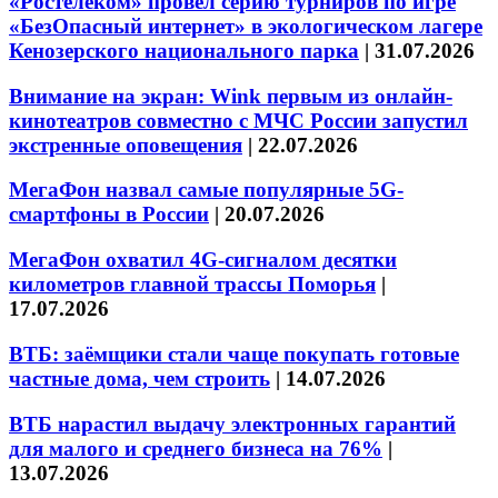
«Ростелеком» провел серию турниров по игре
«БезОпасный интернет» в экологическом лагере
Кенозерского национального парка
|
31.07.2026
Внимание на экран: Wink первым из онлайн-
кинотеатров совместно с МЧС России запустил
экстренные оповещения
|
22.07.2026
МегаФон назвал самые популярные 5G-
смартфоны в России
|
20.07.2026
МегаФон охватил 4G-сигналом десятки
километров главной трассы Поморья
|
17.07.2026
ВТБ: заёмщики стали чаще покупать готовые
частные дома, чем строить
|
14.07.2026
ВТБ нарастил выдачу электронных гарантий
для малого и среднего бизнеса на 76%
|
13.07.2026