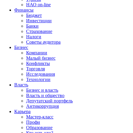
НАО on-line
Финансы
Бюджет
Инвестиции
Банки
Страхование
Налоги
Советы аудитора
Бизнес
Компании
Малый бизнес
Конфликты
Торговля
Исследования
Технологии
Власть
Бизнес и власть
Власть и общество
Депутатский портфель
Антикоррупция
Карьера
Мастер-класс
Профи
Образование
Кто есть кто?