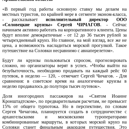
«В первый год работы основную ставку мы делаем на
местных туристов, по крайней мере в сегменте эконом-класса,
- рассказывает
исполнительный директор ООО
«Соловецкие круизы» Сергей ЧИЧАГОВ
. - Сейчас
начинаем активно работать на корпоративного клиента. Цены
будут вполне демократичные - от 12 до 36 тысяч рублей за
четырехдневный круиз. Но главное, на мой взгляд, все же не
цена, а возможность насладиться морской прогулкой. Такое
путешествие на Соловки несравнимо с авиаперелетом».
Будут ли круизы пользоваться спросом, прогнозировать
сложно, но организаторы верят в успех. «Чтобы выйти на
безубыточность, необходимо продавать на каждый рейс 60
путевок, в неделю — 120, - отмечает Сергей Чичагов. - Для
сравнения: в советское время на аналогичные круизы в
неделю продавалось до полутора тысяч путевок».
Доля иногородних пассажиров на «Святом Иоанне
Кронштадтском», по предварительным расчетам, не превысит
15% от общего турпотока. Но в перспективе, по словам
Сергея Чичагова, планируется создать в сотрудничестве с
архангельскими и московскими туроператорами
комбинированные маршруты, в которых морской круиз на
Соловки станет финальным аккордом путешествия. Это