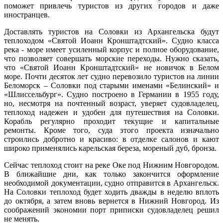
поможет привлечь туристов из других городов и даже
иностранцев.
Доставлять туристов на Соловки из Архангельска будут
теплоходом «Святой Иоанн Кронштадтский». Судно класса
река - море имеет усиленный корпус и полное оборудование,
что позволяет совершать морские переходы. Нужно сказать,
что «Святой Иоанн Кронштадтский» не новичок в Белом
море. Почти десяток лет судно перевозило туристов на линии
Беломорск – Соловки под старыми именами «Белинский» и
«Шлиссельбург». Судно построено в Германии в 1955 году,
но, несмотря на почтенный возраст, уверяет судовладелец,
теплоход надежен и удобен для путешествия на Соловки.
Корабль регулярно проходит текущие и капитальные
ремонты. Кроме того, суда этого проекта изначально
строились добротно и красиво: в отделке салонов и кают
широко применялись карельская береза, мореный дуб, бронза.
Сейчас теплоход стоит на реке Оке под Нижним Новгородом.
В ближайшие дни, как только закончится оформление
необходимой документации, судно отправится в Архангельск.
На Соловки теплоход будет ходить дважды в неделю вплоть
до октября, а затем вновь вернется в Нижний Новгород. Из
соображений экономии порт приписки судовладелец решил
не менять.