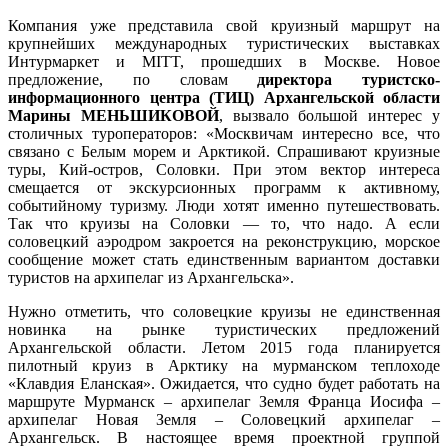
Компания уже представила свой круизный маршрут на
крупнейших международных туристических выставках
Интурмаркет и MITT, прошедших в Москве. Новое
предложение, по словам
директора туристско-
информационного центра (ТИЦ) Архангельской области
Марины МЕНЬШИКОВОЙ
, вызвало большой интерес у
столичных туроператоров: «Москвичам интересно все, что
связано с Белым морем и Арктикой. Спрашивают круизные
туры, Кий-остров, Соловки. При этом вектор интереса
смещается от экскурсионных программ к активному,
событийному туризму. Люди хотят именно путешествовать.
Так что круизы на Соловки — то, что надо. А если
соловецкий аэродром закроется на реконструкцию, морское
сообщение может стать единственным вариантом доставки
туристов на архипелаг из Архангельска».
Нужно отметить, что соловецкие круизы не единственная
новинка на рынке туристических предложений
Архангельской области. Летом 2015 года планируется
пилотный круиз в Арктику на мурманском теплоходе
«Клавдия Еланская». Ожидается, что судно будет работать на
маршруте Мурманск – архипелаг Земля Франца Иосифа –
архипелаг Новая Земля – Соловецкий архипелаг –
Архангельск. В настоящее время проектной группой