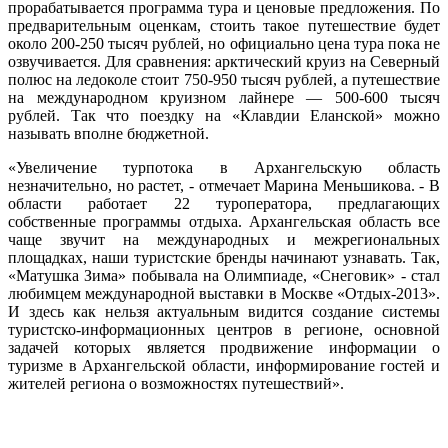
прорабатывается программа тура и ценовые предложения. По
предварительным оценкам, стоить такое путешествие будет
около 200-250 тысяч рублей, но официально цена тура пока не
озвучивается. Для сравнения: арктический круиз на Северный
полюс на ледоколе стоит 750-950 тысяч рублей, а путешествие
на международном круизном лайнере — 500-600 тысяч
рублей. Так что поездку на «Клавдии Еланской» можно
называть вполне бюджетной.
«Увеличение турпотока в Архангельскую область
незначительно, но растет, - отмечает Марина Меньшикова. - В
области работает 22 туроператора, предлагающих
собственные программы отдыха. Архангельская область все
чаще звучит на международных и межрегиональных
площадках, наши туристские бренды начинают узнавать. Так,
«Матушка Зима» побывала на Олимпиаде, «Снеговик» - стал
любимцем международной выставки в Москве «Отдых-2013».
И здесь как нельзя актуальным видится создание системы
туристско-информационных центров в регионе, основной
задачей которых является продвижение информации о
туризме в Архангельской области, информирование гостей и
жителей региона о возможностях путешествий».