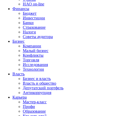
НАО on-line
Финансы
Бюджет
Инвестиции
Банки
Страхование
Налоги
Советы аудитора
Бизнес
Компании
Малый бизнес
Конфликты
Торговля
Исследования
Технологии
Власть
Бизнес и власть
Власть и общество
Депутатский портфель
Антикоррупция
Карьера
Мастер-класс
Профи
Образование
Кто есть кто?