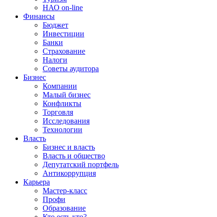
НАО on-line
Финансы
Бюджет
Инвестиции
Банки
Страхование
Налоги
Советы аудитора
Бизнес
Компании
Малый бизнес
Конфликты
Торговля
Исследования
Технологии
Власть
Бизнес и власть
Власть и общество
Депутатский портфель
Антикоррупция
Карьера
Мастер-класс
Профи
Образование
Кто есть кто?