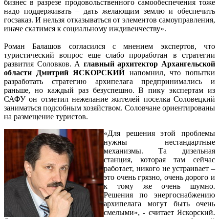
бизнес в разрезе продовольственного самообеспечения тоже
надо поддерживать – дать желающим землю и обеспечить
госзаказ. И нельзя отказываться от элементов самоуправления,
иначе скатимся к социальному иждивенчеству».
Роман Балашов согласился с мнением экспертов, что
туристический вопрос еще слабо проработан в стратегии
развития Соловков. А
главный архитектор Архангельской
области Дмитрий ЯСКОРСКИЙ
напомнил, что попытки
разработать стратегию архипелага предпринимались и
раньше, но каждый раз безуспешно. В пику экспертам из
САФУ он отметил нежелание жителей поселка Соловецкий
заниматься подсобным хозяйством. Соловчане ориентированы
на размещение туристов.
«Для решения этой проблемы
нужны нестандартные
механизмы. Та дизельная
станция, которая там сейчас
работает, никого не устраивает –
это очень грязно, очень дорого и
к тому же очень шумно.
Решения по энергоснабжению
архипелага могут быть очень
смелыми», - считает Яскорский.