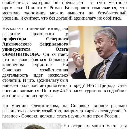
снабжения с материка он предлагает за счет местного
промысла. При этом Роман Викторович сомневается, что
местную экономику можно вывести на безубыточный
уровень, и считает, что без дотаций архипелагу не обойтись.
Несколько отличный взгляд на
развитие архипелага у
профессора Северного
Арктического федерального
университета Олега
ОВЧИННИКОВА.
Он считает,
что не надо бояться большого
количества туристов: «На
Соловках хозяйственная
деятельность идет несколько
столетий. И что, архипелагу был
нанесен большой антропогенный вред? Нет! Природа сама
восстанавливается! Поэтому 45-55 тысяч туристов в год облик
архипелага не испортят!»
По мнению Овчинникова, на Соловках вполне реально
развивать сельское хозяйство, например картофелеводство. А
главное - Соловки должны стать научным центром России.
«На островах много места для