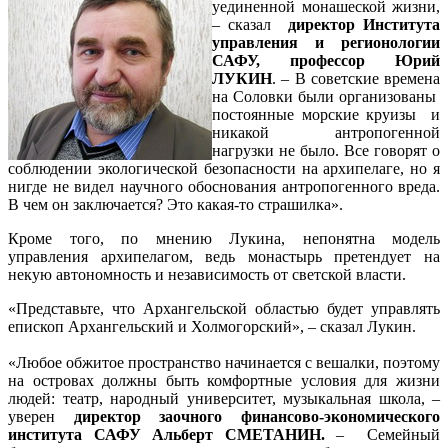
уединенной монашеской жизни,
– сказал
директор Института
управления и регионологии
САФУ, профессор Юрий
ЛУКИН
. – В советские времена
на Соловки были организованы
постоянные морские круизы и
никакой антропогенной
нагрузки не было. Все говорят о
соблюдении экологической безопасности на архипелаге, но я
нигде не видел научного обоснования антропогенного вреда.
В чем он заключается? Это какая-то страшилка».
Кроме того, по мнению Лукина, непонятна модель
управления архипелагом, ведь монастырь претендует на
некую автономность и независимость от светской власти.
«Представьте, что Архангельской областью будет управлять
епископ Архангельский и Холмогорский», – сказал Лукин.
«Любое обжитое пространство начинается с вешалки, поэтому
на островах должны быть комфортные условия для жизни
людей: театр, народный университет, музыкальная школа, –
уверен
директор заочного финансово-экономического
института САФУ Альберт СМЕТАНИН.
– Семейный