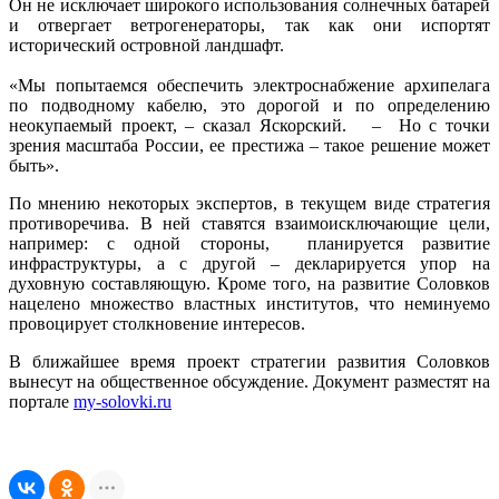
Он не исключает широкого использования солнечных батарей
и отвергает ветрогенераторы, так как они испортят
исторический островной ландшафт.
«Мы попытаемся обеспечить электроснабжение архипелага
по подводному кабелю, это дорогой и по определению
неокупаемый проект, – сказал Яскорский. – Но с точки
зрения масштаба России, ее престижа – такое решение может
быть».
По мнению некоторых экспертов, в текущем виде стратегия
противоречива. В ней ставятся взаимоисключающие цели,
например: с одной стороны, планируется развитие
инфраструктуры, а с другой – декларируется упор на
духовную составляющую. Кроме того, на развитие Соловков
нацелено множество властных институтов, что неминуемо
провоцирует столкновение интересов.
В ближайшее время проект стратегии развития Соловков
вынесут на общественное обсуждение. Документ разместят на
портале
my-solovki.ru