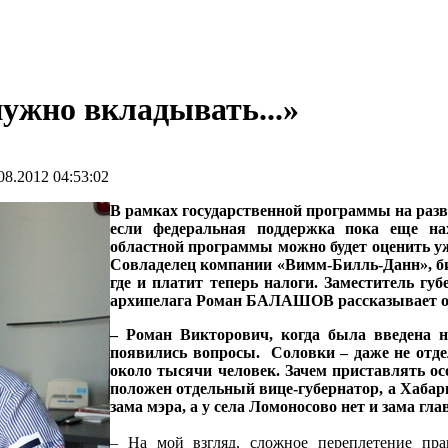
ужно вкладывать...»
8.2012 04:53:02
В рамках государственной программы на разв
если федеральная поддержка пока еще нах
областной программы можно будет оценить уже
Совладелец компании «Вимм-Билль-Данн», би
где и платит теперь налоги. Заместитель гу
архипелага Роман БАЛАШОВ рассказывает о 
– Роман Викторович, когда была введена н
появились вопросы. Соловки – даже не отдел
около тысячи человек. Зачем приставлять о
положен отдельный вице-губернатор, а Хабарк
зама мэра, а у села Ломоносово нет и зама г
– На мой взгляд, сложное переплетение пр