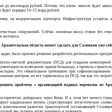
ью до миллиарда рублей. Потому что очень многое будет зависе
 будет порядка 10–15 млрд рублей.
мер, на модернизацию аэропорта. Инфраструктура устарела, а 
истных сооружений. Сейчас основная масса стоков без очис
и коллапса.
о Архангельская область может сделать для Соловков уже сей
 задач, было принято решение разработать региональную програ
оектно-сметной документации (ПСД) для создания инженерной
ументация на возведение здания больницы, а проекты строительс
расходов. Это обязательное требование при софинансировании 
льным центром, но все тормозилось на ПСД, так как это затратна
решить проблему с организацией водных перевозок из Ар
исторически добиралась через Кемь. И в этом нет ничего стра
рует кардинально менять существующие логистические схемы.
о комплексном развитии транспортной составляющей Соловков.
оторой мы должны четко понимать и развивать.