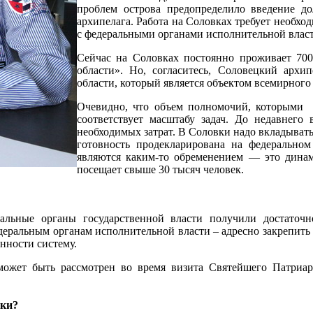
проблем острова предопределило введение до
архипелага. Работа на Соловках требует необх
с федеральными органами исполнительной власти
Сейчас на Соловках постоянно проживает 700
области». Но, согласитесь, Соловецкий архи
области, который является объектом всемирного
Очевидно, что объем полномочий, которыми р
соответствует масштабу задач. До недавнего
необходимых затрат. В Соловки надо вкладывать
готовность продекларирована на федерально
являются каким-то обременением — это динам
посещает свыше 30 тысяч человек.
альные органы государственной власти получили достаточ
ральным органам исполнительной власти – адресно закрепить м
нности систему.
может быть рассмотрен во время визита Святейшего Патриа
вки?