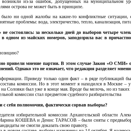
ом возникли из-за ошибок, допущенных на муниципальном у
ями острова не может быть в принципе.
было ни одной жалобы на какие-то конфликтные ситуации, с
тные проблемы: вода, электричество, тепло, канализация, пита
» не состоялись: за несколько дней до выборов четыре чл
в одном из майских номеров, заподозрила вас в причаст
 позицию?
но привели мнение партии. В этом случае Закон «О СМИ» ос
ий. Однако это не означает, что редакция разделяет мнение
формации. Приведу только один факт – в ряде публикаций был
состава комиссии. Но в этот момент я находился в Москве – у
т на Соловки был уже в конце мая. Вроде бы мелочь, но из таки
тельной комиссии стал предметом судебного разбирательства
и с себя полномочия, фактически сорвав выборы?
едателя избирательной комиссии Архангельской области Але
— Марина КОШЕВА и Денис ТАРАСОВ – были сняты с предвыборно
андидаты не смогли доказать свою правоту.
 в новом составе, выборы назначены на 14 октября. Я надеюсь