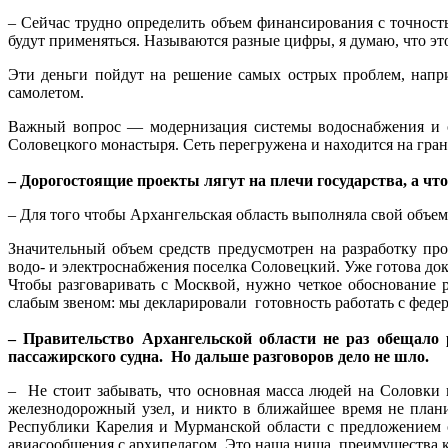
– Сейчас трудно определить объем финансирования с точност
будут применяться. Называются разные цифры, я думаю, что это
Эти деньги пойдут на решение самых острых проблем, напри
самолетом.
Важный вопрос — модернизация системы водоснабжения и оч
Соловецкого монастыря. Сеть перегружена и находится на гран
– Дорогостоящие проекты лягут на плечи государства, а чт
– Для того чтобы Архангельская область выполняла свой объем
Значительный объем средств предусмотрен на разработку пр
водо- и электроснабжения поселка Соловецкий. Уже готова док
Чтобы разговаривать с Москвой, нужно четкое обоснование 
слабым звеном: мы декларировали готовность работать с федера
– Правительство Архангельской области не раз обещало 
пассажирского судна. Но дальше разговоров дело не шло.
– Не стоит забывать, что основная масса людей на Соловки 
железнодорожный узел, и никто в ближайшее время не плани
Республики Карелия и Мурманской области с предложением 
авиасообщения с архипелагом. Это наша ниша, преимущества к