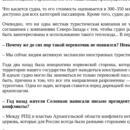
Что касается судна, то его стоимость оценивается в 300–350 
доступно для всех категорий пассажиров. Кроме того, судно до
Очевидно, что ни одна местная туристическая компания не
соглашения с компаниями Северо-Запада с тем, чтобы судно р
быть заинтересованы в использовании такого теплохода... В п
– Почему же до сих пор такой перевозчик не появился? Нев
– Мы сейчас видим активную экспансию иностранных туристиче
Года два назад была инициатива норвежской стороны, котор
территории нашего государства будет находиться иностранное 
В идеале судно могло бы заниматься не только перевозкой пас
быть, причина в том, что все эти направления разрозненны — 
турпотоки. Одна из задач, которая ставится перед дирекцией 
архипелагом.
– Год назад жители Соловков написали письмо президент
конфликты?
– Между РПЦ и властью Архангельской области конфликта нет.
церковь, которые для России всегда были разными сторонами е