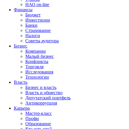
НАО on-line
Финансы
Бюджет
Инвестиции
Банки
Страхование
Налоги
Советы аудитора
Бизнес
Компании
Малый бизнес
Конфликты
Торговля
Исследования
Технологии
Власть
Бизнес и власть
Власть и общество
Депутатский портфель
Антикоррупция
Карьера
Мастер-класс
Профи
Образование
Кто есть кто?