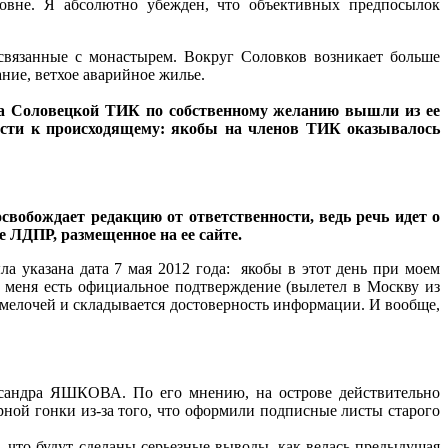
ровне. Я абсолютно убежден, что объективных предпосылок
вязанные с монастырем. Вокруг Соловков возникает больше
ние, ветхое аварийное жилье.
ена Соловецкой ТИК по собственному желанию вышли из ее
ности к происходящему: якобы на членов ТИК оказывалось
вобождает редакцию от ответственности, ведь речь идет о
 ЛДПР, размещенное на ее сайте.
а указана дата 7 мая 2012 года: якобы в этот день при моем
 меня есть официальное подтверждение (вылетел в Москву из
х мелочей и складывается достоверность информации. И вообще,
ксандра ЯШКОВА. По его мнению, на острове действительно
й гонки из-за того, что оформили подписные листы старого
, что будут сделаны серьезные выводы, как велась предыдущая