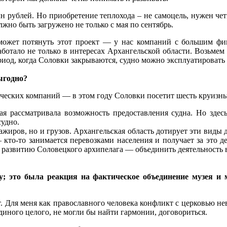
млн рублей. Но приобретение теплохода – не самоцель, нужен ч
лжно быть загружено не только с мая по сентябрь.
 может потянуть этот проект — у нас компаний с большим ф
аботало не только в интересах Архангельской области. Возьмем
ериод, когда Соловки закрываются, судно можно эксплуатировать
ыгодно?
ских компаний — в этом году Соловки посетит шесть круизных 
ая рассматривала возможность предоставления судна. Но здесь
судно.
сажиров, но и грузов. Архангельская область дотирует эти виды 
кто-то занимается перевозками населения и получает за это ден
по развитию Соловецкого архипелага — объединить деятельность 
у; это была реакция на фактическое объединение музея 
 Для меня как православного человека конфликт с церковью нево
диного целого, не могли бы найти гармонии, договориться.