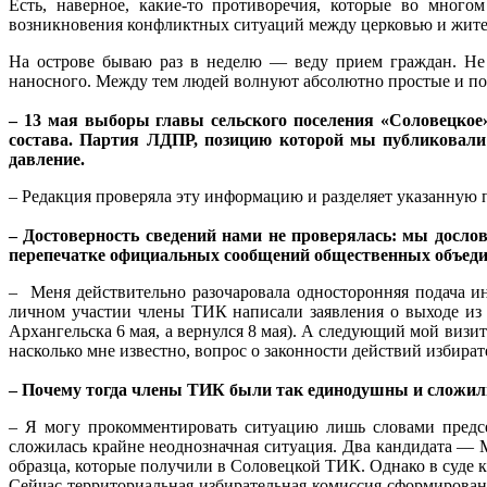
Есть, наверное, какие-то противоречия, которые во мног
возникновения конфликтных ситуаций между церковью и жител
На острове бываю раз в неделю — веду прием граждан. Не 
наносного. Между тем людей волнуют абсолютно простые и поня
– 13 мая выборы главы сельского поселения «Соловецкое
состава. Партия ЛДПР, позицию которой мы публиковали 
давление.
– Редакция проверяла эту информацию и разделяет указанную
– Достоверность сведений нами не проверялась: мы дослов
перепечатке официальных сообщений общественных объединен
– Меня действительно разочаровала односторонняя подача ин
личном участии члены ТИК написали заявления о выходе из 
Архангельска 6 мая, а вернулся 8 мая). А следующий мой визи
насколько мне известно, вопрос о законности действий избира
– Почему тогда члены ТИК были так единодушны и сложил
– Я могу прокомментировать ситуацию лишь словами предс
сложилась крайне неоднозначная ситуация. Два кандидата 
образца, которые получили в Соловецкой ТИК. Однако в суде к
Сейчас территориальная избирательная комиссия сформирована