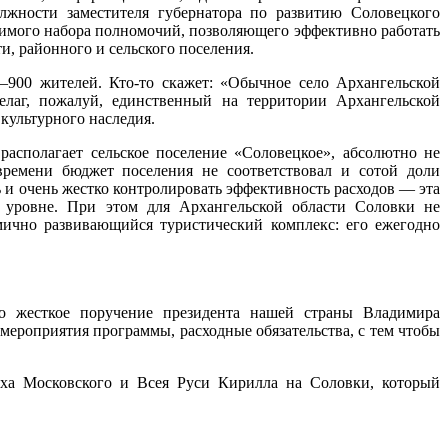
лжности заместителя губернатора по развитию Соловецкого
одимого набора полномочий, позволяющего эффективно работать
, районного и сельского поселения.
–900 жителей. Кто-то скажет: «Обычное село Архангельской
пелаг, пожалуй, единственный на территории Архангельской
 культурного наследия.
асполагает сельское поселение «Соловецкое», абсолютно не
 времени бюджет поселения не соответствовал и сотой доли
 и очень жестко контролировать эффективность расходов — эта
м уровне. При этом для Архангельской области Соловки не
ично развивающийся туристический комплекс: его ежегодно
но жесткое поручение президента нашей страны Владимира
ероприятия программы, расходные обязательства, с тем чтобы
рха Московского и Всея Руси Кирилла на Соловки, который