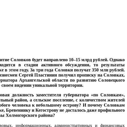
итие Соловков будет направлено 10–15 млрд рублей. Однако
одится в стадии активного обсуждения, то результаты
 в этом году. За три года Соловки получат 350 млн рублей.
знесмен Сергей Пластинин получил прописку на Соловках,
бернатора Архангельской области по развитию Соловецкого
своем видении уникальной территории.
овая должность заместителя губернатора «по Соловкам»,
ьный район, а сельское поселение, с количеством жителей
собого человека к небольшому острову? И почему Соловкам
е, Бревеннику и Кегострову не досталось даже профильного
лавы Холмогорского района?
авовых, информационных, административных и финансовых