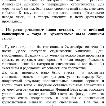
Александра Донского о прекращении строительства. Для
мэра, на мой взгляд, был важен сиюминутный пиар, а не само
событие. К тому же он не выполнил своих обязательств
передо мной, и я теперь отношусь к нему достаточно
прохладно...
- Но разве решающее слово осталось не за небесной
канцелярией – тогда в Архангельске было слишком
тепло...
- Ну не построили бы снеговика к 24 декабря, возвели бы
позже. Далее наступали студенческие каникулы, День
влюбленных. Праздник при желании можно было продлить и
сделать интересным для города. А люди вокруг большого
снеговика еще бы настроили снеговиков, и все были бы
счастливы и радовались от совместного творчества.
Да, опыт прошлого надо было учесть – и поставить
снеговиков только на один-два дня, усилить охрану. Ведь
получаемый результат, положительные эмоции горожан и
гостей стоят того! У людей-то остались сильные впечатления
от моря снеговиков на площади Ленина! Ведь когда горожане
участвовали в возведении 500 снежных фигур, всем это
действо очень понравилось, и они бы с превеликим
удовольствием наваяли новых снеговиков... Вот так и