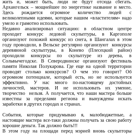
жить и, может быть, люди не будут отсюда сбегать.
Архангельск – мощнейшее по энергетике название и место.
Здесь рождается огромное количество людей с
великолепными идеями, которые нашим «властителям» надо
умело и грамотно использовать.
Недавно анализировал ситуацию: в областном центре
проходит конкурс ледовой скульптуры, в Каргополе
организуют похожий конкурс из снега, в Шангалах в этом
году проводили, в Вельске регулярно организуют конкурсы
деревянной скульптуры, в Конево (Плесецкий район)
проходили конкурсы по скульптуре из дерева, в
Сольвычегодске. В Северодвинске организуют фестиваль
памяти Николая Полукарова. Где еще на одной территории
проводят столько конкурсов? О чем это говорит? Об
огромном потенциале, который есть, но не используется
эффективно. У нас много по-настоящему достойных
личностей, мастеров. И не использовать их умение,
творчество нельзя. А получается, что наши мастера больше
известны за пределами региона и вынуждены искать
заработки в других городах и странах.
События, которые придумываю я, малобюджетные, а
настоящие мастера все-таки должны получать за свою работу
хорошие деньги. Так должно быть!!!
В этом году на площади перед мэрией вновь скульпторы