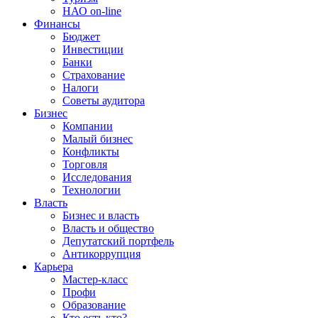
НАО on-line
Финансы
Бюджет
Инвестиции
Банки
Страхование
Налоги
Советы аудитора
Бизнес
Компании
Малый бизнес
Конфликты
Торговля
Исследования
Технологии
Власть
Бизнес и власть
Власть и общество
Депутатский портфель
Антикоррупция
Карьера
Мастер-класс
Профи
Образование
Кто есть кто?