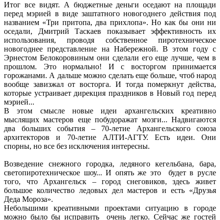
Итог все видят. А бюджетные деньги оседают на площади
перед мэрией в виде заштатного новогоднего действия под
названием «Три притопа, два прихлопа». Но как бы они ни
оседали, Дмитрий Таскаев показывает эффективность их
использования, проводя собственное пиротехническое
новогоднее представление на Набережной. В этом году с
Эрнестом Белокоровиным они сделали его еще лучше, чем в
прошлом. Это нормально! И с восторгом принимается
горожанами. А дальше можно сделать еще больше, чтоб народ
вообще завизжал от восторга. И тогда померкнут действа,
которые устраивает дирекция праздников в Новый год перед
мэрией...
В этом смысле новые идеи архангельских креативно
мыслящих мастеров еще побудоражат мозги... Надвигаются
два больших события – 70-летие Архангельского союза
архитекторов и 70-летие АЛТИ-АГТУ. Есть идеи. Они
спорны, но все без исключения интересны.
Возведение снежного городка, ледяного кегельбана, бара,
светопиротехническое шоу... И опять же это будет в русле
того, что Архангельск – город снеговиков, здесь живет
большое количество ледовых дел мастеров и есть «Друзья
Деда Мороза».
Небольшими креативными проектами ситуацию в городе
можно было бы исправить очень легко. Сейчас же гостей