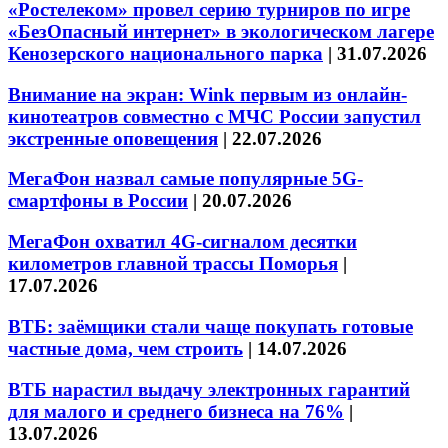
«Ростелеком» провел серию турниров по игре
«БезОпасный интернет» в экологическом лагере
Кенозерского национального парка
|
31.07.2026
Внимание на экран: Wink первым из онлайн-
кинотеатров совместно с МЧС России запустил
экстренные оповещения
|
22.07.2026
МегаФон назвал самые популярные 5G-
смартфоны в России
|
20.07.2026
МегаФон охватил 4G-сигналом десятки
километров главной трассы Поморья
|
17.07.2026
ВТБ: заёмщики стали чаще покупать готовые
частные дома, чем строить
|
14.07.2026
ВТБ нарастил выдачу электронных гарантий
для малого и среднего бизнеса на 76%
|
13.07.2026