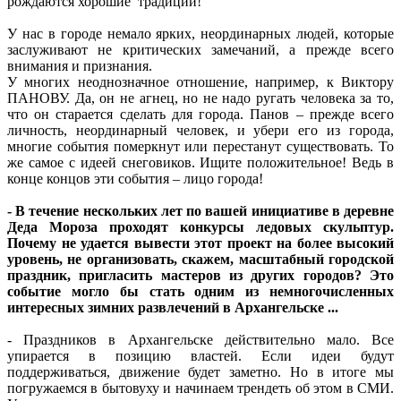
рождаются хорошие традиции!
У нас в городе немало ярких, неординарных людей, которые
заслуживают не критических замечаний, а прежде всего
внимания и признания.
У многих неоднозначное отношение, например, к Виктору
ПАНОВУ. Да, он не агнец, но не надо ругать человека за то,
что он старается сделать для города. Панов – прежде всего
личность, неординарный человек, и убери его из города,
многие события померкнут или перестанут существовать. То
же самое с идеей снеговиков. Ищите положительное! Ведь в
конце концов эти события – лицо города!
- В течение нескольких лет по вашей инициативе в деревне
Деда Мороза проходят конкурсы ледовых скульптур.
Почему не удается вывести этот проект на более высокий
уровень, не организовать, скажем, масштабный городской
праздник, пригласить мастеров из других городов? Это
событие могло бы стать одним из немногочисленных
интересных зимних развлечений в Архангельске ...
- Праздников в Архангельске действительно мало. Все
упирается в позицию властей. Если идеи будут
поддерживаться, движение будет заметно. Но в итоге мы
погружаемся в бытовуху и начинаем трендеть об этом в СМИ.