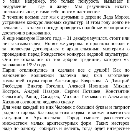
У меня, например, это только понурость вызывает и
недоумение - где я живу? Мы разучились искать
положительное, и сами себе портим настроение.
В течение восьми лет мы с друзьями в деревне Деда Мороза
устраиваем конкурс ледовых скульптур. В этом году долго не
решались – в такую погоду проводить подобные мероприятия
достаточно рискованно.
Я еще накануне Нового года – 31 декабря мучился, стоит или
нет заказывать лед. Но все же уверовал в прогнозы погоды и
за полвечера договорился с архангельскими мастерами о
проведении перед Рождеством конкурса ледовой скульптуры.
Они не отказались от той доброй традиции, которую мы
заложили в 1992 году.
Парни откликнулись и сделали все с душой! Как по
мановению волшебной палочки лед был заготовлен
компанией скульпторов Александра Боярскова. А Дмитрий
Глебездов, Виктор Гоголин, Алексей Ивонцын, Михаил
Костров, Андрей Назаров, Сергей Поташев, Константин
Сельский, Рашид Сагадеев, Михаил Третьяков и Александр
Хазанов сотворили ледовую сказку.
Для меня каждый из них Человек с большой буквы и патриот
родного города. Благодаря этим людям и может измениться
ситуация в Архангельске. Город сможет рассветиться
множеством малых архитектурных форм. Таких мастеров
надо по одному собирать и лелеять, тогда будет интереснее