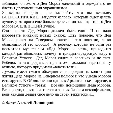
забывают о том, что Дед Мороз маленький и одежда его не
блестит драгоценными украшениями.
Я всегда говорил - не заявляйте, что вы великие,
ВСЕРОССИЙСКИЕ. Найдется человек, который будет делать
лучше, у которого еще больше денег, и он заявит, что его Дед
Мороз ВСЕЛЕНСКИЙ лучше.
Считаю, что Дед Мороз должен быть един. И не надо
изобретать никаких новых сказок. Есть поверие, что Дед
Мороз живет на Северном полюсе – это понятно, легко
объяснимо. И это хорошо! А ребенку, который не один раз
посмотрел мультфильм «Дед Мороз и лето», приходится
каждый раз объяснять, почему в тридцатиградусную жару в
Великом Устюге Дед Мороз сидит в валенках и не тает.
Ребенок и его родители при этом должны верить в ту
ахинею, которую придумали «властители».
Думаю, имеет смысл объединятся и продвигать концепцию
жития Деда Мороза на Северном полюсе и что у Деда Мороза
есть друзья. В Оймяконе они одни, в Архангельске – другие, в
Великом Устюге – третьи... Все они помощники Деда Мороза.
Все просто, понятно и с точки зрения бизнеса неконфликтно,
ведь каждый делает свое дело на своей территории...
© Фото:
Алексей Липницкий