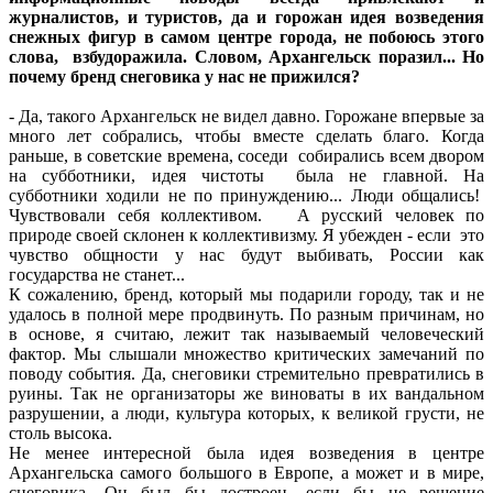
журналистов, и туристов, да и горожан идея возведения
снежных фигур в самом центре города, не побоюсь этого
слова, взбудоражила. Словом, Архангельск поразил... Но
почему бренд снеговика у нас не прижился?
- Да, такого Архангельск не видел давно. Горожане впервые за
много лет собрались, чтобы вместе сделать благо. Когда
раньше, в советские времена, соседи собирались всем двором
на субботники, идея чистоты была не главной. На
субботники ходили не по принуждению... Люди общались!
Чувствовали себя коллективом. А русский человек по
природе своей склонен к коллективизму. Я убежден - если это
чувство общности у нас будут выбивать, России как
государства не станет...
К сожалению, бренд, который мы подарили городу, так и не
удалось в полной мере продвинуть. По разным причинам, но
в основе, я считаю, лежит так называемый человеческий
фактор. Мы слышали множество критических замечаний по
поводу события. Да, снеговики стремительно превратились в
руины. Так не организаторы же виноваты в их вандальном
разрушении, а люди, культура которых, к великой грусти, не
столь высока.
Не менее интересной была идея возведения в центре
Архангельска самого большого в Европе, а может и в мире,
снеговика. Он был бы достроен, если бы не решение