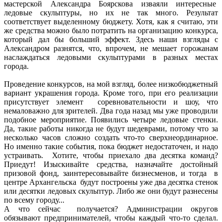
мастерской Александра Боярскова изваяли интересные
ледовые скульптуры, но их не так много. Результат
соответствует выделенному бюджету. Хотя, как я считаю, эти
же средства можно было потратить на организацию конкурса,
который дал бы больший эффект. Здесь наши взгляды с
Александром разнятся, что, впрочем, не мешает горожанам
наслаждаться ледовыми скульптурами в разных местах
города.
Проведение конкурсов, на мой взгляд, более низкобюджетный
вариант украшения города. Кроме того, при его реализации
присутствует элемент соревновательности и шоу, что
немаловажно для зрителей. Два года назад мы уже проводили
подобное мероприятие. Появились четыре ледовые стенки.
Да, такие работы никогда не будут шедеврами, потому что за
несколько часов сложно создать что-то сверхнеординарное.
Но именно такие события, пока бюджет недостаточен, и надо
устраивать. Хотите, чтобы приехало два десятка команд?
Приедут! Изыскивайте средства, назначайте достойный
призовой фонд, заинтересовывайте бизнесменов, и тогда в
центре Архангельска будут построены уже два десятка стенок
или десятки ледовых скульптур. Либо же они будут разнесены
по всему городу...
А что сейчас получается? Администрации округов
обязывают предпринимателей, чтобы каждый что-то сделал.