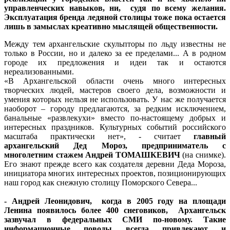
управленческих навыков, ни, судя по всему желания.
Эксплуатация бренда ледяной столицы тоже пока остается
лишь в замыслах креативно мыслящей общественности.
Между тем архангельские скульпторы по льду известны не
только в России, но и далеко за ее пределами... А в родном
городе их предложения и идеи так и остаются
нереализованными.
«В Архангельской области очень много интересных
творческих людей, мастеров своего дела, возможности и
умения которых нельзя не использовать. У нас же получается
наоборот – городу предлагаются, за редким исключением,
банальные «развлекухи» вместо по-настоящему добрых и
интересных праздников. Культурных событий российского
масштаба практически нет», - считает
главный
архангельский Дед Мороз, предприниматель с
многолетним стажем Андрей ТОМАШКЕВИЧ
(на снимке).
Его знают прежде всего как создателя деревни Деда Мороза,
инициатора многих интересных проектов, позиционирующих
наш город как снежную столицу Поморского Севера...
- Андрей Леонидович, когда в 2005 году на площади
Ленина появилось более 400 снеговиков, Архангельск
зазвучал в федеральных СМИ по-новому. Такие
информационные поводы всегда привлекают и