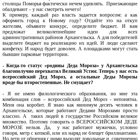
столицы Поморья фактически нечем удивлять. Приезжающие
обалдевают – у нас смотреть нечего!
К примеру, каждый раз власть задается вопросом: а как
оформить город к Новому году? Отдайте это на откуп
жителям, объявите конкурс, определите бюджет. И вам
предложат великолепнейшие идеи для всех
административных районов Архангельска. А для победителей
выделите бюджет на реализацию их идей. И люди сделают
конфетку. И народ будет доволен. А площадками могут стать
бывшие парковые территории.
- Когда-то статус «родины Деда Мороза» у Архангельска
благополучно перехватил Великий Устюг. Теперь у нас есть
всероссийский Дед Мороз, а остальные Деды Морозы
вроде бы второстепенные. Не смущает?
- Я не имею филологического образования, но мне эта
комбинация слов – всероссийский Дед Мороз - непонятна.
Меня она коробит. Я знаю как минимум десять человек в
Архангельске, которые работают Дедами Морозами просто
классно. А таких людей в государстве Российском великое
множество. Поэтому говорить о ВСЕРОССИЙСКОМ ДЕДЕ
МОРОЗЕ нельзя. Да, у нас работают мужички, условно
говоря, метр с кепкой, или их наряд не блещет бриллиантами.
Но дети от общения с ними выходят довольные и совершенно