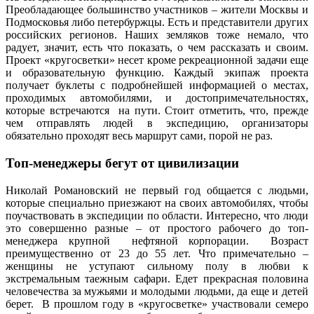
Преобладающее большинство участников – жители Москвы и
Подмосковья либо петербуржцы. Есть и представители других
российских регионов. Наших земляков тоже немало, что
радует, значит, есть что показать, о чем рассказать и своим.
Проект «кругосветки» несет кроме рекреационной задачи еще
и образовательную функцию. Каждый экипаж проекта
получает буклеты с подробнейшей информацией о местах,
проходимых автомобилями, и достопримечательностях,
которые встречаются на пути. Стоит отметить, что, прежде
чем отправлять людей в экспедицию, организаторы
обязательно проходят весь маршрут сами, порой не раз.
Топ-менеджеры бегут от цивилизации
Николай Романовский не первый год общается с людьми,
которые специально приезжают на своих автомобилях, чтобы
поучаствовать в экспедиции по области. Интересно, что люди
это совершенно разные – от простого рабочего до топ-
менеджера крупной нефтяной корпорации. Возраст
преимущественно от 23 до 55 лет. Что примечательно –
женщины не уступают сильному полу в любви к
экстремальным таежным сафари. Едет прекрасная половина
человечества за мужьями и молодыми людьми, да еще и детей
берет. В прошлом году в «кругосветке» участвовали семеро