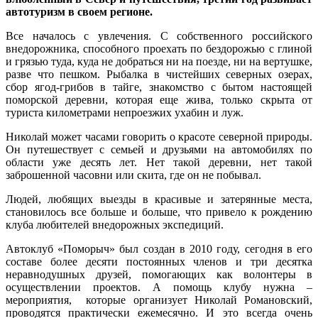
автотуризм в своем регионе.
Все началось с увлечения. С собственного российского
внедорожника, способного проехать по бездорожью с глиной
и грязью туда, куда не добраться ни на поезде, ни на вертушке,
разве что пешком. Рыбалка в чистейших северных озерах,
сбор ягод-грибов в тайге, знакомство с бытом настоящей
поморской деревни, которая еще жива, только скрыта от
туриста километрами непроезжих ухабин и луж.
Николай может часами говорить о красоте северной природы.
Он путешествует с семьей и друзьями на автомобилях по
области уже десять лет. Нет такой деревни, нет такой
заброшенной часовни или скита, где он не побывал.
Людей, любящих выезды в красивые и затерянные места,
становилось все больше и больше, что привело к рождению
клуба любителей внедорожных экспедиций.
Автоклуб «Поморыч» был создан в 2010 году, сегодня в его
составе более десяти постоянных членов и три десятка
неравнодушных друзей, помогающих как волонтеры в
осуществлении проектов. А помощь клубу нужна –
мероприятия, которые организует Николай Романовский,
проводятся практически ежемесячно. И это всегда очень