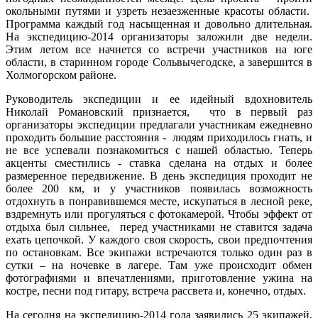
окольными путями и узреть незаезженные красоты области.
Программа каждый год насыщенная и довольно длительная.
На экспедицию-2014 организаторы заложили две недели.
Этим летом все начнется со встречи участников на юге
области, в старинном городе Сольвычегодске, а завершится в
Холмогорском районе.
Руководитель экспедиции и ее идейный вдохновитель
Николай Романовский признается, что в первый раз
организаторы экспедиции предлагали участникам ежедневно
проходить большие расстояния - людям приходилось гнать, и
не все успевали познакомиться с нашей областью. Теперь
акценты сместились - ставка сделана на отдых и более
размеренное передвижение. В день экспедиция проходит не
более 200 км, и у участников появилась возможность
отдохнуть в понравившемся месте, искупаться в лесной реке,
вздремнуть или прогуляться с фотокамерой. Чтобы эффект от
отдыха был сильнее, перед участниками не ставится задача
ехать цепочкой. У каждого своя скорость, свои предпочтения
по остановкам. Все экипажи встречаются только один раз в
сутки – на ночевке в лагере. Там уже происходит обмен
фотографиями и впечатлениями, приготовление ужина на
костре, песни под гитару, встреча рассвета и, конечно, отдых.
На сегодня на экспедицию-2014 года заявились 25 экипажей.