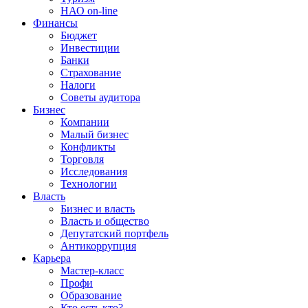
НАО on-line
Финансы
Бюджет
Инвестиции
Банки
Страхование
Налоги
Советы аудитора
Бизнес
Компании
Малый бизнес
Конфликты
Торговля
Исследования
Технологии
Власть
Бизнес и власть
Власть и общество
Депутатский портфель
Антикоррупция
Карьера
Мастер-класс
Профи
Образование
Кто есть кто?