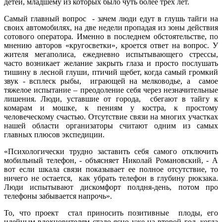
детей, младшему из которых было чуть более трех лет.
Самый главный вопрос - зачем люди едут в глушь тайги на
своих автомобилях, на две недели пропадая из зоны действия
сотового оператора. Именно в последнем обстоятельстве, по
мнению авторов «кругосветки», кроется ответ на вопрос. У
жителя мегаполиса, ежедневно испытывающего стрессы,
часто возникает желание закрыть глаза и просто послушать
тишину в лесной глуши, птичий щебет, когда самый громкий
звук - всплеск рыбы, играющей на мелководье, а самое
тяжелое испытание – преодоление себя через незначительные
лишения. Люди, уставшие от города, сбегают в тайгу к
комарам и мошке, к пениям у костра, к простому
человеческому счастью. Отсутствие связи на многих участках
нашей области организаторы считают одним из самых
главных плюсов экспедиции.
«Психологически трудно заставить себя самого отключить
мобильный телефон, - объясняет Николай Романовский, - А
вот если шкала связи показывает ее полное отсутствие, то
ничего не остается, как убрать телефон в глубину рюкзака.
Люди испытывают дискомфорт полдня-день, потом про
телефоны забывается напрочь».
То, что проект стал приносить позитивные плоды, его
идейным вдохновителям стало ясно уже на второй год, когда