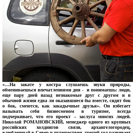
«…На закате у костра слушаешь звуки природы,
обмениваешься впечатлениями дня - и понимаешь: люди,
еще пару дней назад незнакомые друг с другом и в
обычной жизни едва ли оказавшиеся бы вместе, сидят бок
о бок, смеются, как закадычные друзья». Он избегает
называть себя бизнесменом в туризме, всегда
подчеркивает, что его проект – заслуга многих людей.
Николай РОМАНОВСКИЙ, менеджер одного из крупных
российских холдингов связи, архангелогородец,
влюбленный в Север и путешествия, третий год развивает