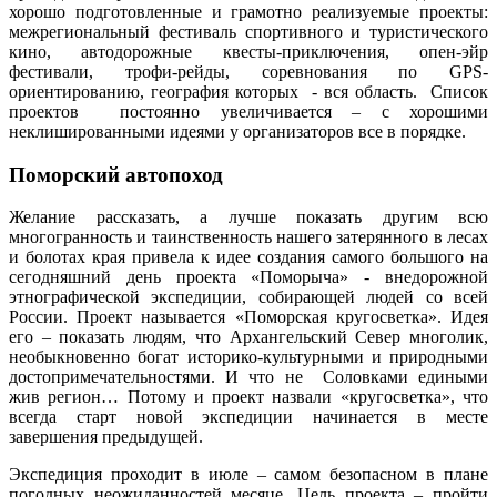
хорошо подготовленные и грамотно реализуемые проекты:
межрегиональный фестиваль спортивного и туристического
кино, автодорожные квесты-приключения, опен-эйр
фестивали, трофи-рейды, соревнования по GPS-
ориентированию, география которых - вся область. Список
проектов постоянно увеличивается – с хорошими
неклишированными идеями у организаторов все в порядке.
Поморский автопоход
Желание рассказать, а лучше показать другим всю
многогранность и таинственность нашего затерянного в лесах
и болотах края привела к идее создания самого большого на
сегодняшний день проекта «Поморыча» - внедорожной
этнографической экспедиции, собирающей людей со всей
России. Проект называется «Поморская кругосветка». Идея
его – показать людям, что Архангельский Север многолик,
необыкновенно богат историко-культурными и природными
достопримечательностями. И что не Соловками едиными
жив регион… Потому и проект назвали «кругосветка», что
всегда старт новой экспедиции начинается в месте
завершения предыдущей.
Экспедиция проходит в июле – самом безопасном в плане
погодных неожиданностей месяце. Цель проекта – пройти