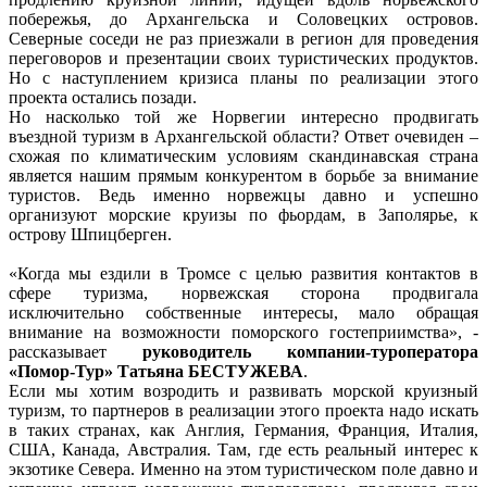
побережья, до Архангельска и Соловецких островов.
Северные соседи не раз приезжали в регион для проведения
переговоров и презентации своих туристических продуктов.
Но с наступлением кризиса планы по реализации этого
проекта остались позади.
Но насколько той же Норвегии интересно продвигать
въездной туризм в Архангельской области? Ответ очевиден –
схожая по климатическим условиям скандинавская страна
является нашим прямым конкурентом в борьбе за внимание
туристов. Ведь именно норвежцы давно и успешно
организуют морские круизы по фьордам, в Заполярье, к
острову Шпицберген.
«Когда мы ездили в Тромсе с целью развития контактов в
сфере туризма, норвежская сторона продвигала
исключительно собственные интересы, мало обращая
внимание на возможности поморского гостеприимства», -
рассказывает
руководитель компании-туроператора
«Помор-Тур» Татьяна БЕСТУЖЕВА
.
Если мы хотим возродить и развивать морской круизный
туризм, то партнеров в реализации этого проекта надо искать
в таких странах, как Англия, Германия, Франция, Италия,
США, Канада, Австралия. Там, где есть реальный интерес к
экзотике Севера. Именно на этом туристическом поле давно и