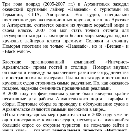
Три года подряд (2005-2007 гг.) в Архангельск заходил
океанский круизный лайнер «Hanseatic» с туристами из
Германии, США, Австралии. Это судно, специально
построенное для экспедиционных круизов, в т.ч. по Арктике
и Антарктиде, считается одним из лучших кораблей мира в
своем классе. 2007 год мог стать точкой отсчета для
регулярного захода в акваторию Белого моря международных
круизных лайнеров класса премиум: Cоловки и столицу
Поморья посетили не только «Hanseatic», но и «Bremen» и
«Black watch».
Блестяще организованный компанией «Интурист-
Архангельск» прием гостей в столице Поморья внушал
оптимизм и надежду на дальнейшее развитие сотрудничества
с иностранными парт-нерами. Планы по заходу иностранных
круизных судов строились самые радужные. Но, как оказалось
позднее, надежды сменились прозаичными реалиями.
В 2008 году на федеральном уровне были введены крайне
негативные для работы Архангельского порта тарифы и
сборы. Портовые сборы за проводку и обслуживание судов в
Архангельске являются самыми высокими в мире...
«Из-за непопулярных мер правительства в 2008 году уже ни
одно иностранное круизное судно, несмотря на имеющийся
большой спрос со стороны туристов, не пожелало зайти в
наши края», - говорит
генеральный директор «Интурист-