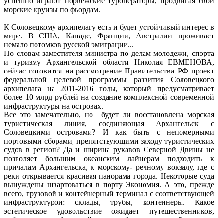
успешно играют норвежские туроператоры, продвигая свои
морские круизы по фьордам.
К Соловецкому архипелагу есть и будет устойчивый интерес в
мире. В США, Канаде, Франции, Австралии проживает
немало потомков русской эмиграции...
По словам заместителя министра по делам молодежи, спорта
и туризму Архангельской области Николая ЕВМЕНОВА,
сейчас готовится на рассмотрение Правительства РФ проект
федеральной целевой программы развития Соловецкого
архипелага на 2011-2016 годы, который предусматривает
более 10 млрд рублей на создание комплексной современной
инфраструктуры на островах.
Все это замечательно, но будет ли восстановлена морская
туристическая линия, соединяющая Архангельск с
Соловецкими островами? И как быть с непомерными
портовыми сборами, препятствующими заходу туристических
судов в регион? Да и ширина рукавов Северной Двины не
позволяет большим океанским лайнерам подходить к
причалам Архангельска, к морскому- речному вокзалу, где с
реки открывается красивая панорама города. Некоторые суда
вынуждены швартоваться в порту Экономия. А это, прежде
всего, грузовой и контейнерный терминал с соответствующей
инфраструктурой: склады, трубы, контейнеры. Какое
эстетическое удовольствие ожидает путешественников,