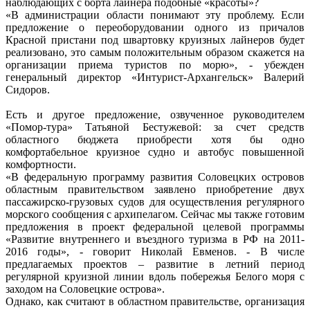
наблюдающих с борта лайнера подобные «красоты»?
«В администрации области понимают эту проблему. Если
предложение о переоборудовании одного из причалов
Красной пристани под швартовку круизных лайнеров будет
реализовано, это самым положительным образом скажется на
организации приема туристов по морю», - убежден
генеральный директор «Интурист-Архангельск» Валерий
Сидоров.
Есть и другое предложение, озвученное руководителем
«Помор-тура» Татьяной Бестужевой: за счет средств
областного бюджета приобрести хотя бы одно
комфортабельное круизное судно и автобус повышенной
комфортности.
«В федеральную программу развития Соловецких островов
областным правительством заявлено приобретение двух
пассажирско-грузовых судов для осуществления регулярного
морского сообщения с архипелагом. Сейчас мы также готовим
предложения в проект федеральной целевой программы
«Развитие внутреннего и въездного туризма в РФ на 2011-
2016 годы», - говорит Николай Евменов. - В числе
предлагаемых проектов – развитие в летний период
регулярной круизной линии вдоль побережья Белого моря с
заходом на Соловецкие острова».
Однако, как считают в областном правительстве, организация