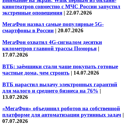
Внимание на экран: Wink первым из онлайн-
кинотеатров совместно с МЧС России запустил
экстренные оповещения
|
22.07.2026
МегаФон назвал самые популярные 5G-
смартфоны в России
|
20.07.2026
МегаФон охватил 4G-сигналом десятки
километров главной трассы Поморья
|
17.07.2026
ВТБ: заёмщики стали чаще покупать готовые
частные дома, чем строить
|
14.07.2026
ВТБ нарастил выдачу электронных гарантий
для малого и среднего бизнеса на 76%
|
13.07.2026
«МегаФон» объединил роботов на собственной
платформе для автоматизации рутинных задач
|
07.07.2026