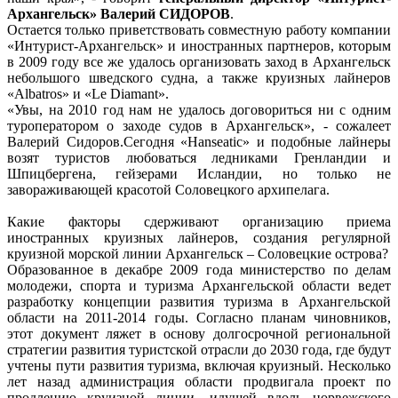
Архангельск» Валерий СИДОРОВ
.
Остается только приветствовать совместную работу компании
«Интурист-Архангельск» и иностранных партнеров, которым
в 2009 году все же удалось организовать заход в Архангельск
небольшого шведского судна, а также круизных лайнеров
«Albatros» и «Le Diamant».
«Увы, на 2010 год нам не удалось договориться ни с одним
туроператором о заходе судов в Архангельск», - сожалеет
Валерий Сидоров.Сегодня «Hanseatic» и подобные лайнеры
возят туристов любоваться ледниками Гренландии и
Шпицбергена, гейзерами Исландии, но только не
завораживающей красотой Соловецкого архипелага.
Какие факторы сдерживают организацию приема
иностранных круизных лайнеров, создания регулярной
круизной морской линии Архангельск – Соловецкие острова?
Образованное в декабре 2009 года министерство по делам
молодежи, спорта и туризма Архангельской области ведет
разработку концепции развития туризма в Архангельской
области на 2011-2014 годы. Согласно планам чиновников,
этот документ ляжет в основу долгосрочной региональной
стратегии развития туристской отрасли до 2030 года, где будут
учтены пути развития туризма, включая круизный. Несколько
лет назад администрация области продвигала проект по
продлению круизной линии, идущей вдоль норвежского