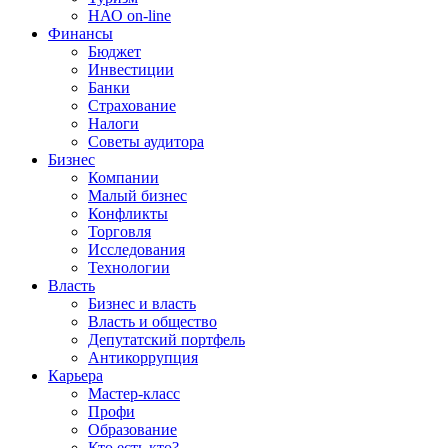
НАО on-line
Финансы
Бюджет
Инвестиции
Банки
Страхование
Налоги
Советы аудитора
Бизнес
Компании
Малый бизнес
Конфликты
Торговля
Исследования
Технологии
Власть
Бизнес и власть
Власть и общество
Депутатский портфель
Антикоррупция
Карьера
Мастер-класс
Профи
Образование
Кто есть кто?