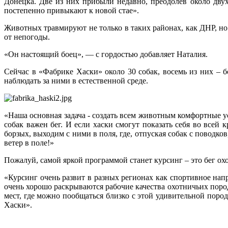
Донецка. Две из них прибыли недавно, преодолев около дву
постепенно привыкают к новой стае».
Животных травмируют не только в таких районах, как ДНР, но и
от непогоды.
«Он настоящий боец», — с гордостью добавляет Наталия.
Сейчас в «Фабрике Хаски» около 30 собак, восемь из них – 
наблюдать за ними в естественной среде.
«Наша основная задача - создать всем животным комфортные у
собак важен бег. И если хаски смогут показать себя во всей
борзых, выходим с ними в поля, где, отпуская собак с поводк
ветер в поле!»
Пожалуй, самой яркой программой станет курсинг – это бег ох
«Курсинг очень развит в разных регионах как спортивное нап
очень хорошо раскрываются рабочие качества охотничьих пород
мест, где можно пообщаться близко с этой удивительной поро
Хаски».