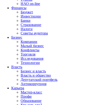
НАО on-line
Финансы
Бюджет
Инвестиции
Банки
Страхование
Налоги
Советы аудитора
Бизнес
Компании
Малый бизнес
Конфликты
Торговля
Исследования
Технологии
Власть
Бизнес и власть
Власть и общество
Депутатский портфель
Антикоррупция
Карьера
Мастер-класс
Профи
Образование
Кто есть кто?