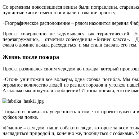
Со временем покосившиеся венцы были поправлены, старенька
пушистые хаски: именно они дали название проекту.
«Географическое расположение – рядом находится деревня Фаб
Проект совершенно не задумывался как туристический. Эт
перезагружались, – отметила собеседница «Бизнес-класса». –
слава о домике начала расходиться, и мы стали сдавать его тем
Жизнь после пожара
Проект развивался своим чередом до пожара, который произошё
«Огонь уничтожил все вольеры, одна собака погибла. Мы был
огромное количество людей из разных городов и уголков наш
А сколько мы получили сообщений! И тогда поняли, что не име
Тогда-то и появилась уверенность в том, что проект нужен и
кубков на полке.
«Главное – сам дом, наши собаки и люди, которые за всем эти
насладиться природой и, конечно же, пообщаться с собаками. 