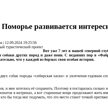
 в Поморье развивается интере
 12.09.2024 19:25:56
Вот уже 7 лет в нашей северной гл
 и собаки других пород и даже пони. С недавних пор в «Фа
тельно, что у каждой из борзых своя особая история.
О
двух собак породы «сибирская хаски» и увлечения ездовым сп
я, и мне хотелось её сохранить. Поэтому я постаралась сильно н
спонатов в витринах, а вот старинные вещи продолжают жить вме
 кто бы тогда мог подумать, что это место станет точкой притяж