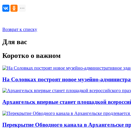
Возврат к списку
Для вас
Коротко о важном
На Соловках построят новое музейно-администра
Архангельск впервые станет площадкой всеросси
Перекрытие Обводного канала в Архангельске про