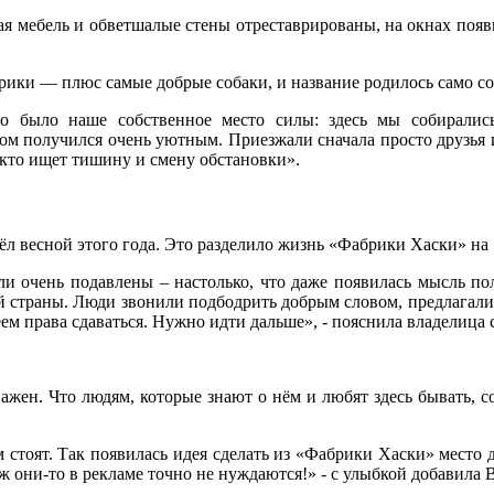
я мебель и обветшалые стены отреставрированы, на окнах появи
рики — плюс самые добрые собаки, и название родилось само с
о было наше собственное место силы: здесь мы собиралис
 Дом получился очень уютным. Приезжали сначала просто друзь
, кто ищет тишину и смену обстановки».
л весной этого года. Это разделило жизнь «Фабрики Хаски» на 
и очень подавлены – настолько, что даже появилась мысль пол
ей страны. Люди звонили подбодрить добрым словом, предлагал
ем права сдаваться. Нужно идти дальше», - пояснила владелица
 важен. Что людям, которые знают о нём и любят здесь бывать, 
м стоят. Так появилась идея сделать из «Фабрики Хаски» место
Уж они-то в рекламе точно не нуждаются!» - с улыбкой добавила