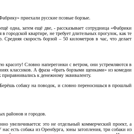
«Фабрику» приехали русские псовые борзые.
 ещё одна, затем ещё две, - рассказывает сотрудница «Фабрики
 в городской квартире, не требует длительных прогулок, как те
. Средняя скорость борзой – 50 километров в час, что делает
ю красоту! Словно наперегонки с ветром, они устремляются в
иях классиков. А фраза «брать борзыми щенками» из комедии
ак приравнивались к денежному эквиваленту.
 Берёшь собаку на поводок, и словно переносишься в прошлый
ых районов и городов.
нно увеличивается: это не отдельный коммерческий проект, а
ас есть собака из Оренбурга, зоны затопления, три собаки из