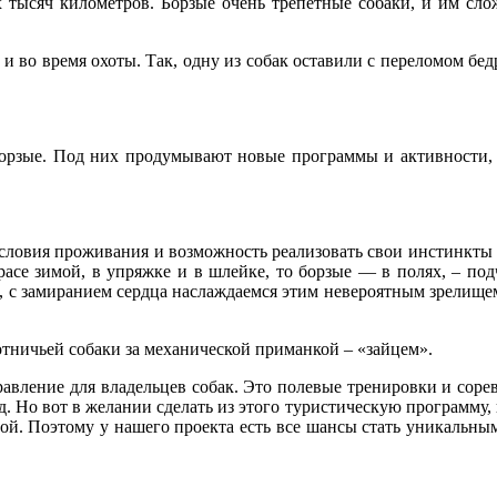
х тысяч километров. Борзые очень трепетные собаки, и им сл
 во время охоты. Так, одну из собак оставили с переломом бедра
борзые. Под них продумывают новые программы и активности, 
словия проживания и возможность реализовать свои инстинкты 
 красе зимой, в упряжке и в шлейке, то борзые — в полях, – по
ов, с замиранием сердца наслаждаемся этим невероятным зрелище
отничьей собаки за механической приманкой – «зайцем».
равление для владельцев собак. Это полевые тренировки и сор
. Но вот в желании сделать из этого туристическую программу,
дой. Поэтому у нашего проекта есть все шансы стать уникальны