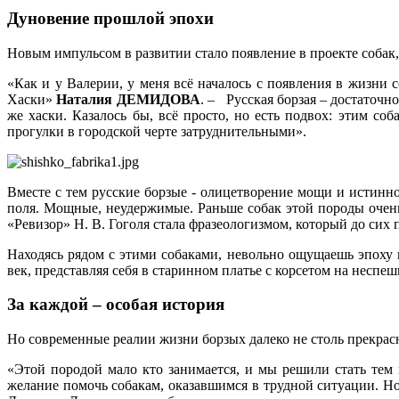
Дуновение прошлой эпохи
Новым импульсом в развитии стало появление в проекте собак
«Как и у Валерии, у меня всё началось с появления в жизни с
Хаски»
Наталия ДЕМИДОВА
. – Русская борзая – достаточн
же хаски. Казалось бы, всё просто, но есть подвох: этим со
прогулки в городской черте затруднительными».
Вместе с тем русские борзые - олицетворение мощи и истинн
поля. Мощные, неудержимые. Раньше собак этой породы очен
«Ревизор» Н. В. Гоголя стала фразеологизмом, который до сих 
Находясь рядом с этими собаками, невольно ощущаешь эпоху 
век, представляя себя в старинном платье с корсетом на неспе
За каждой – особая история
Но современные реалии жизни борзых далеко не столь прекрас
«Этой породой мало кто занимается, и мы решили стать тем 
желание помочь собакам, оказавшимся в трудной ситуации. Но