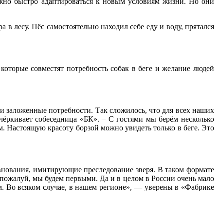
ожно быстро адаптироваться к новым условиям жизни. Но они
 в лесу. Пёс самостоятельно находил себе еду и воду, прятался
которые совместят потребность собак в беге и желание людей
и заложенные потребности. Так сложилось, что для всех наших
дчёркивает собеседница «БК». – С гостями мы берём несколько
м. Настоящую красоту борзой можно увидеть только в беге. Это
евнования, имитирующие преследование зверя. В таком формате
 пожалуй, мы будем первыми. Да и в целом в России очень мало
м. Во всяком случае, в нашем регионе», — уверены в «Фабрике