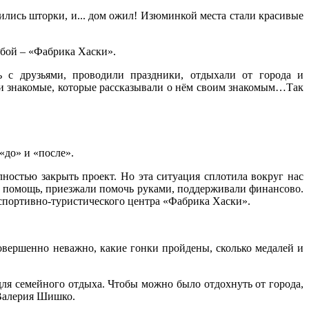
лись шторки, и... дом ожил! Изюминкой места стали красивые
обой – «Фабрика Хаски».
ь с друзьями, проводили праздники, отдыхали от города и
я и знакомые, которые рассказывали о нём своим знакомым…Так
«до» и «после».
ностью закрыть проект. Но эта ситуация сплотила вокруг нас
и помощь, приезжали помочь руками, поддерживали финансово.
 спортивно-туристического центра «Фабрика Хаски».
совершенно неважно, какие гонки пройдены, сколько медалей и
 для семейного отдыха. Чтобы можно было отдохнуть от города,
 Валерия Шишко.