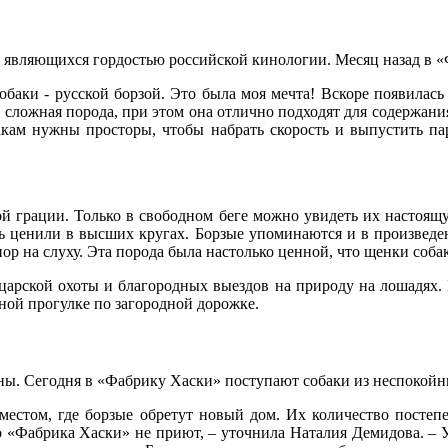
, являющихся гордостью российской кинологии. Месяц назад в 
обаки - русской борзой. Это была моя мечта! Вскоре появилась
о сложная порода, при этом она отлично подходят для содержания
бакам нужны просторы, чтобы набрать скорость и выпустить пар
ой грации. Только в свободном беге можно увидеть их настоящу
ь ценили в высших кругах. Борзые упоминаются и в произведен
пор на слуху. Эта порода была настолько ценной, что щенки соб
царской охоты и благородных выездов на природу на лошадях.
шной прогулке по загородной дорожке.
ны. Сегодня в «Фабрику Хаски» поступают собаки из неспокойн
местом, где борзые обретут новый дом. Их количество постепе
 «Фабрика Хаски» не приют, – уточнила Наталия Демидова. – У н