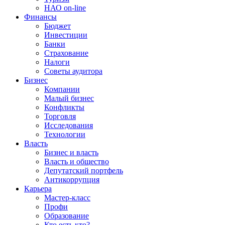
НАО on-line
Финансы
Бюджет
Инвестиции
Банки
Страхование
Налоги
Советы аудитора
Бизнес
Компании
Малый бизнес
Конфликты
Торговля
Исследования
Технологии
Власть
Бизнес и власть
Власть и общество
Депутатский портфель
Антикоррупция
Карьера
Мастер-класс
Профи
Образование
Кто есть кто?