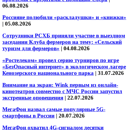
06.08.2026
Россияне полюбили «раскладушки» и «книжки»
|
05.08.2026
Сотрудники РСХБ приняли участие в выездном
заседании Клуба фермеров на тему: «Сельский
туризм для фермеров»
|
04.08.2026
«Ростелеком» провел серию турниров по игре
«БезОпасный интернет» в экологическом лагере
Кенозерского национального парка
|
31.07.2026
Внимание на экран: Wink первым из онлайн-
кинотеатров совместно с МЧС России запустил
экстренные оповещения
|
22.07.2026
МегаФон назвал самые популярные 5G-
смартфоны в России
|
20.07.2026
МегаФон охватил 4G-сигналом десятки