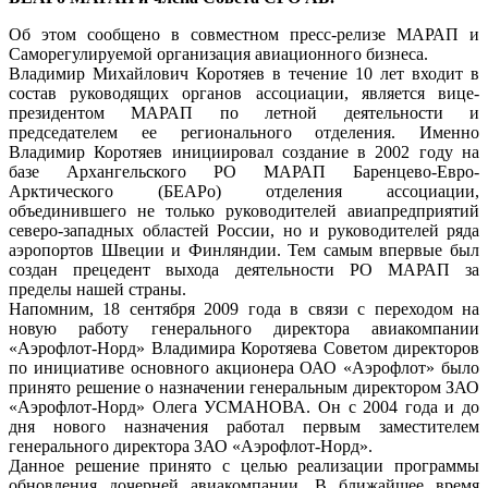
Об этом сообщено в совместном пресс-релизе МАРАП и
Саморегулируемой организация авиационного бизнеса.
Владимир Михайлович Коротяев в течение 10 лет входит в
состав руководящих органов ассоциации, является вице-
президентом МАРАП по летной деятельности и
председателем ее регионального отделения. Именно
Владимир Коротяев инициировал создание в 2002 году на
базе Архангельского РО МАРАП Баренцево-Евро-
Арктического (БЕАРо) отделения ассоциации,
объединившего не только руководителей авиапредприятий
северо-западных областей России, но и руководителей ряда
аэропортов Швеции и Финляндии. Тем самым впервые был
создан прецедент выхода деятельности РО МАРАП за
пределы нашей страны.
Напомним, 18 сентября 2009 года в связи с переходом на
новую работу генерального директора авиакомпании
«Аэрофлот-Норд» Владимира Коротяева Советом директоров
по инициативе основного акционера ОАО «Аэрофлот» было
принято решение о назначении генеральным директором ЗАО
«Аэрофлот-Норд» Олега УСМАНОВА. Он с 2004 года и до
дня нового назначения работал первым заместителем
генерального директора ЗАО «Аэрофлот-Норд».
Данное решение принято с целью реализации программы
обновления дочерней авиакомпании. В ближайшее время