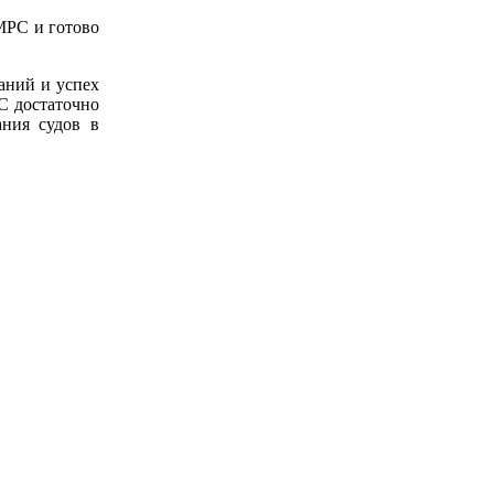
МРС и готово
аний и успех
С достаточно
ния судов в