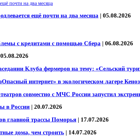
длевается ещё почти на два месяца
|
05.08.2026
блемы с кредитами с помощью Сбера
|
06.08.2026
|
05.08.2026
седании Клуба фермеров на тему: «Сельский тури
езОпасный интернет» в экологическом лагере Кено
театров совместно с МЧС России запустил экстре
ы в России
|
20.07.2026
ов главной трассы Поморья
|
17.07.2026
тные дома, чем строить
|
14.07.2026