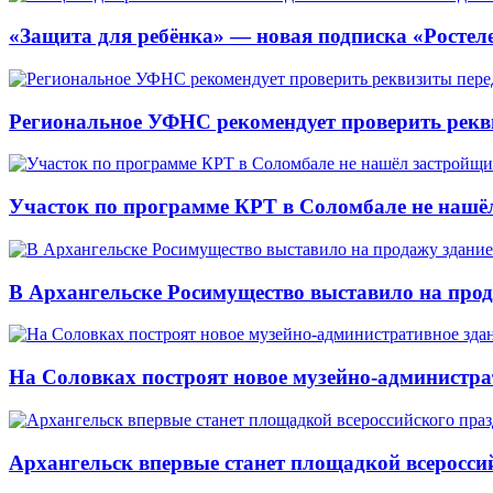
«Защита для ребёнка» — новая подписка «Ростеле
Региональное УФНС рекомендует проверить рекв
Участок по программе КРТ в Соломбале не нашё
В Архангельске Росимущество выставило на про
На Соловках построят новое музейно-администра
Архангельск впервые станет площадкой всеросси