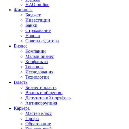
НАО on-line
Финансы
Бюджет
Инвестиции
Банки
Страхование
Налоги
Советы аудитора
Бизнес
Компании
Малый бизнес
Конфликты
Торговля
Исследования
Технологии
Власть
Бизнес и власть
Власть и общество
Депутатский портфель
Антикоррупция
Карьера
Мастер-класс
Профи
Образование
Кто есть кто?