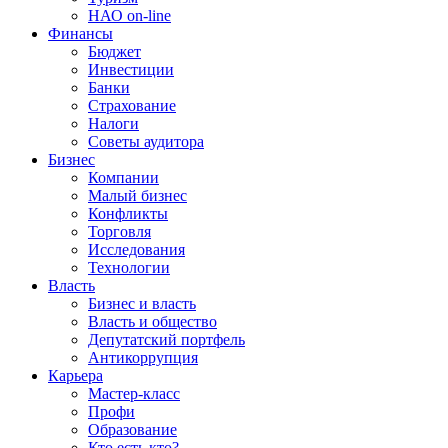
НАО on-line
Финансы
Бюджет
Инвестиции
Банки
Страхование
Налоги
Советы аудитора
Бизнес
Компании
Малый бизнес
Конфликты
Торговля
Исследования
Технологии
Власть
Бизнес и власть
Власть и общество
Депутатский портфель
Антикоррупция
Карьера
Мастер-класс
Профи
Образование
Кто есть кто?