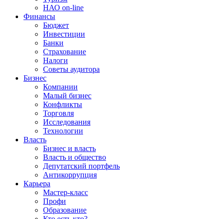
НАО on-line
Финансы
Бюджет
Инвестиции
Банки
Страхование
Налоги
Советы аудитора
Бизнес
Компании
Малый бизнес
Конфликты
Торговля
Исследования
Технологии
Власть
Бизнес и власть
Власть и общество
Депутатский портфель
Антикоррупция
Карьера
Мастер-класс
Профи
Образование
Кто есть кто?