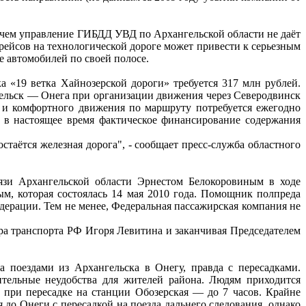
с чем управление ГИБДД УВД по Архангельской области не даёт
ейсов на технологической дороге может привести к серьезным
е автомобилей по своей полосе.
а «19 ветка Хайнозерской дороги» требуется 317 млн рублей.
ельск — Онега при организации движения через Северодвинск
 и комфортного движения по маршруту потребуется ежегодно
, в настоящее время фактическое финансирование содержания
аётся железная дорога", - сообщает пресс-служба областного
зи Архангельской области Эрнестом Белокоровиным в ходе
, которая состоялась 14 мая 2010 года. Помощник полпреда
дерации. Тем не менее, Федеральная пассажирская компания не
а транспорта РФ Игоря Левитина и заканчивая Председателем
 поездами из Архангельска в Онегу, правда с пересадками.
ительные неудобства для жителей района. Людям приходится
а при пересадке на станции Обозерская — до 7 часов. Крайне
 до Онеги с пересадкой на поезда дальнего следования, однако