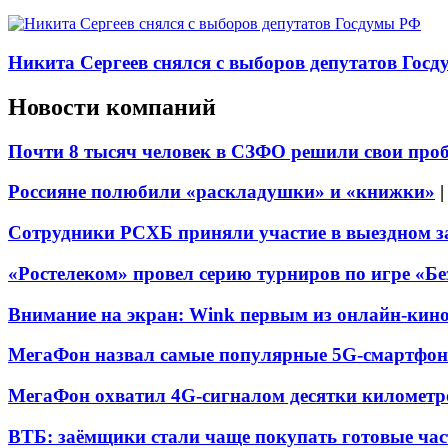
Никита Сергеев снялся с выборов депутатов Гос
Новости компаний
Почти 8 тысяч человек в СЗФО решили свои про
Россияне полюбили «раскладушки» и «книжки»
Сотрудники РСХБ приняли участие в выездном за
«Ростелеком» провел серию турниров по игре «Б
Внимание на экран: Wink первым из онлайн-кино
МегаФон назвал самые популярные 5G-смартфон
МегаФон охватил 4G-сигналом десятки километр
ВТБ: заёмщики стали чаще покупать готовые час