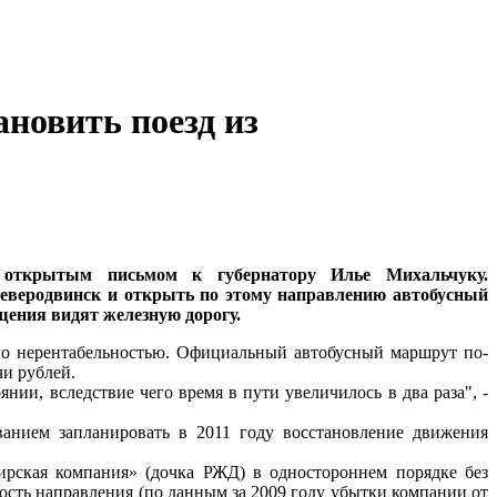
новить поезд из
 открытым письмом к губернатору Илье Михальчуку.
Северодвинск и открыть по этому направлению автобусный
ения видят железную дорогу.
его нерентабельностью. Официальный автобусный маршрут по-
чи рублей.
ии, вследствие чего время в пути увеличилось в два раза", -
ванием запланировать в 2011 году восстановление движения
рская компания» (дочка РЖД) в одностороннем порядке без
сть направления (по данным за 2009 году убытки компании от