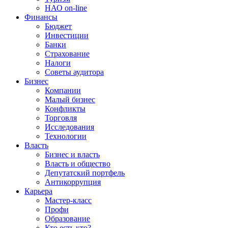
НАО on-line
Финансы
Бюджет
Инвестиции
Банки
Страхование
Налоги
Советы аудитора
Бизнес
Компании
Малый бизнес
Конфликты
Торговля
Исследования
Технологии
Власть
Бизнес и власть
Власть и общество
Депутатский портфель
Антикоррупция
Карьера
Мастер-класс
Профи
Образование
Кто есть кто?