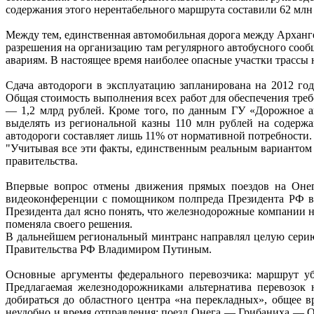
содержания этого нерентабельного маршрута составили 62 млн 
Между тем, единственная автомобильная дорога между Арханге
разрешения на организацию там регулярного автобусного соо
авариям. В настоящее время наиболее опасные участки трассы
Сдача автодороги в эксплуатацию запланирована на 2012 год
Общая стоимость выполнения всех работ для обеспечения тр
— 1,2 млрд рублей. Кроме того, по данным ГУ «Дорожное а
выделять из региональной казны 110 млн рублей на содержа
автодороги составляет лишь 11% от нормативной потребности.
"Учитывая все эти факты, единственным реальным вариантом 
правительства.
Впервые вопрос отмены движения прямых поездов на Онег
видеоконференции с помощником полпреда Президента РФ в 
Президента дал ясно понять, что железнодорожные компании н
поменяла своего решения.
В дальнейшем региональный минтранс направлял целую серию
Правительства РФ Владимиром Путиным.
Основные аргументы федерального перевозчика: маршрут уб
Предлагаемая железнодорожниками альтернатива перевозок 
добираться до областного центра «на перекладных», общее в
неудобно и время отправления: поезд Онега — Грибаниха — Обо