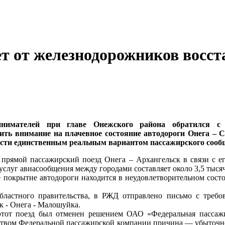
т от железнодорожников восста
инимателей при главе Онежского района обратился с
ить внимание на плачевное состояние автодороги Онега – 
сти единственным реальным вариантом пассажирского сообщ
 прямой пассажирский поезд Онега – Архангельск в связи с 
услуг авиасообщения между городами составляет около 3,5 тыся
покрытие автодороги находится в неудовлетворительном состоян
бластного правительства, в РЖД отправлено письмо с требо
к - Онега - Малошуйка.
этот поезд был отменен решением ОАО «Федеральная пассажи
дством Федеральной пассажирской компании причина — убыточно