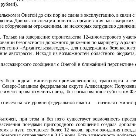
рублей).
льском и Онегой до сих пор не сдана в эксплуатацию, в связи 
бщения. Доводы инспекции понятны: организация пассажирских р
 не оборудованы ограждением, на некоторых затруднено движени
. Только на завершение строительства 12-километрового участк
ебований безопасности дорожного движения по маршруту Арханг
гентство «Архангельскавтодор», для поддержания безопасного
ние автотрассы. Исходя из возможностей областного бюджета
пассажирского сообщения с Онегой в ближайшей перспективе ост
у был поднят министром промышленности, транспорта и свя
Северо-Западном федеральном округе Александром Полукеевым
е имеют права отменять поезда без согласования с субъектом Фе
 писем на все уровни федеральной власти — начиная с министр
ыточен, при этом и без него существует возможность проезда
населения поездами пригородного сообщения создала дополн
ремя в пути составляет более 12 часов, время ожидания поезд
зерская отправляется в 3.15 ночи. Есть возможность добраться