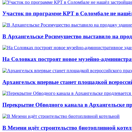
Участок по программе КРТ в Соломбале не нашё
В Архангельске Росимущество выставило на про
На Соловках построят новое музейно-администра
Архангельск впервые станет площадкой всеросси
Перекрытие Обводного канала в Архангельске про
В Мезени идёт строительство биотопливной коте