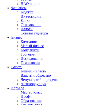
НАО on-line
Финансы
Бюджет
Инвестиции
Банки
Страхование
Налоги
Советы аудитора
Бизнес
Компании
Малый бизнес
Конфликты
Торговля
Исследования
Технологии
Власть
Бизнес и власть
Власть и общество
Депутатский портфель
Антикоррупция
Карьера
Мастер-класс
Профи
Образование
Кто есть кто?