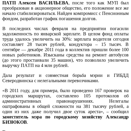
ПАТП Алексея ВАСИЛЬЕВА
, после того как МУП был
преобразован в акционерное общество, его положение все же
начало стабилизироваться. Найден компромисс с Пенсионным
фондом, разработан график погашения долгов.
В последних числах февраля на предприятии погасили
задолженность по январской зарплате. В целом фонд оплаты
труда удалось увеличить на 30%: зарплата водителя сегодня
составляет 28 тысяч рублей, кондуктора – 15 тысяч. В
сентябре — декабре 2011 года в коллектив пришли более 100
новых работников. Изысканы средства на ремонт автобусов
(до этого простаивали 35 машин), что позволило увеличить
выручку ПАТП на 4 млн рублей.
Дала результат и совместная борьба мэрии и ГИБДД
Северодвинска с нелегальными перевозчиками.
«В 2011 году, для примера, было проведено 167 проверок на
городских маршрутах, составлено 105 протоколов об
административных правонарушениях. Нелегалы
оштрафованы в общей сложности на 381 тысячу рублей, а
один из них даже получил двое суток ареста», – сообщил
заместитель мэра по городскому хозяйству Александр
БИЗЮКОВ
.