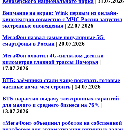
Кенозерского национального парка
|
31.07.2026
Внимание на экран: Wink первым из онлайн-
кинотеатров совместно с МЧС России запустил
экстренные оповещения
|
22.07.2026
МегаФон назвал самые популярные 5G-
смартфоны в России
|
20.07.2026
МегаФон охватил 4G-сигналом десятки
километров главной трассы Поморья
|
17.07.2026
ВТБ: заёмщики стали чаще покупать готовые
частные дома, чем строить
|
14.07.2026
ВТБ нарастил выдачу электронных гарантий
для малого и среднего бизнеса на 76%
|
13.07.2026
«МегаФон» объединил роботов на собственной
платформе для автоматизации рутинных задач
|