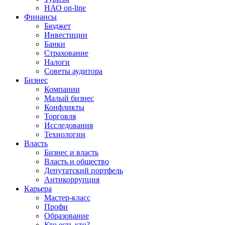
НАО on-line
Финансы
Бюджет
Инвестиции
Банки
Страхование
Налоги
Советы аудитора
Бизнес
Компании
Малый бизнес
Конфликты
Торговля
Исследования
Технологии
Власть
Бизнес и власть
Власть и общество
Депутатский портфель
Антикоррупция
Карьера
Мастер-класс
Профи
Образование
Кто есть кто?