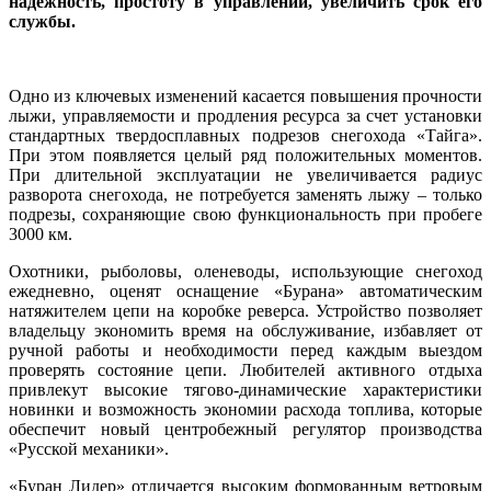
надежность, простоту в управлении, увеличить срок его
службы.
Одно из ключевых изменений касается повышения прочности
лыжи, управляемости и продления ресурса за счет установки
стандартных твердосплавных подрезов снегохода «Тайга».
При этом появляется целый ряд положительных моментов.
При длительной эксплуатации не увеличивается радиус
разворота снегохода, не потребуется заменять лыжу – только
подрезы, сохраняющие свою функциональность при пробеге
3000 км.
Охотники, рыболовы, оленеводы, использующие снегоход
ежедневно, оценят оснащение «Бурана» автоматическим
натяжителем цепи на коробке реверса. Устройство позволяет
владельцу экономить время на обслуживание, избавляет от
ручной работы и необходимости перед каждым выездом
проверять состояние цепи. Любителей активного отдыха
привлекут высокие тягово-динамические характеристики
новинки и возможность экономии расхода топлива, которые
обеспечит новый центробежный регулятор производства
«Русской механики».
«Буран Лидер» отличается высоким формованным ветровым