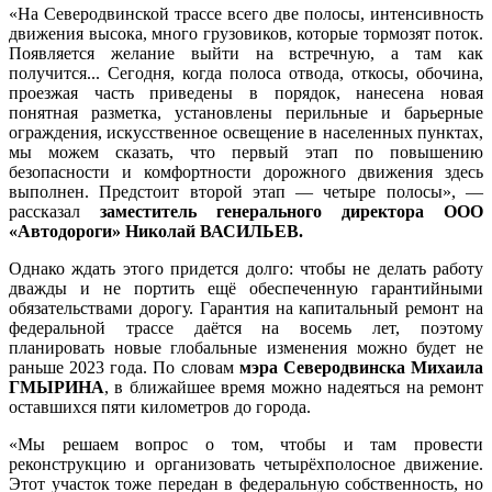
«На Северодвинской трассе всего две полосы, интенсивность
движения высока, много грузовиков, которые тормозят поток.
Появляется желание выйти на встречную, а там как
получится... Сегодня, когда полоса отвода, откосы, обочина,
проезжая часть приведены в порядок, нанесена новая
понятная разметка, установлены перильные и барьерные
ограждения, искусственное освещение в населенных пунктах,
мы можем сказать, что первый этап по повышению
безопасности и комфортности дорожного движения здесь
выполнен. Предстоит второй этап — четыре полосы», —
рассказал
заместитель генерального директора ООО
«Автодороги» Николай ВАСИЛЬЕВ.
Однако ждать этого придется долго: чтобы не делать работу
дважды и не портить ещё обеспеченную гарантийными
обязательствами дорогу. Гарантия на капитальный ремонт на
федеральной трассе даётся на восемь лет, поэтому
планировать новые глобальные изменения можно будет не
раньше 2023 года. По словам
мэра Северодвинска Михаила
ГМЫРИНА
, в ближайшее время можно надеяться на ремонт
оставшихся пяти километров до города.
«Мы решаем вопрос о том, чтобы и там провести
реконструкцию и организовать четырёхполосное движение.
Этот участок тоже передан в федеральную собственность, но