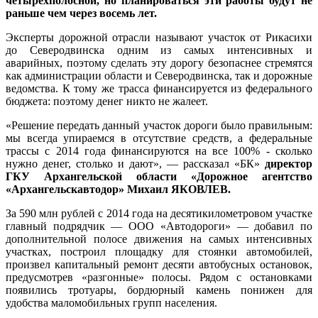
четырехполосной, но планироваться эти работы будут не
раньше чем через восемь лет.
Эксперты дорожной отрасли называют участок от Рикасихи
до Северодвинска одним из самых интенсивных и
аварийных, поэтому сделать эту дорогу безопаснее стремятся
как администрации области и Северодвинска, так и дорожные
ведомства. К тому же трасса финансируется из федерального
бюджета: поэтому денег никто не жалеет.
«Решение передать данный участок дороги было правильным:
мы всегда упираемся в отсутствие средств, а федеральные
трассы с 2014 года финансируются на все 100% - сколько
нужно денег, столько и дают», — рассказал «БК»
директор
ГКУ Архангельской области «Дорожное агентство
«Архангельскавтодор» Михаил ЯКОВЛЕВ.
За 590 млн рублей с 2014 года на десятикилометровом участке
главный подрядчик — ООО «Автодороги» — добавил по
дополнительной полосе движения на самых интенсивных
участках, построил площадку для стоянки автомобилей,
произвел капитальный ремонт десяти автобусных остановок,
предусмотрев «разгонные» полосы. Рядом с остановками
появились тротуары, бордюрный камень понижен для
удобства маломобильных групп населения.