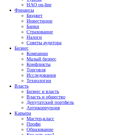
НАО on-line
Финансы
Бюджет
Инвестиции
Банки
Страхование
Налоги
Советы аудитора
Бизнес
Компании
Малый бизнес
Конфликты
Торговля
Исследования
Технологии
Власть
Бизнес и власть
Власть и общество
Депутатский портфель
Антикоррупция
Карьера
Мастер-класс
Профи
Образование
Кто есть кто?