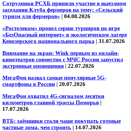
Сотрудники РСХБ приняли участие в выездном
заседании Клуба фермеров на тему: «Сельский
туризм для фермеров»
|
04.08.2026
«Ростелеком» провел серию турниров по игре
«БезОпасный интернет» в экологическом лагере
Кенозерского национального парка
|
31.07.2026
Внимание на экран: Wink первым из онлайн-
кинотеатров совместно с МЧС России запустил
экстренные оповещения
|
22.07.2026
МегаФон назвал самые популярные 5G-
смартфоны в России
|
20.07.2026
МегаФон охватил 4G-сигналом десятки
километров главной трассы Поморья
|
17.07.2026
ВТБ: заёмщики стали чаще покупать готовые
частные дома, чем строить
|
14.07.2026