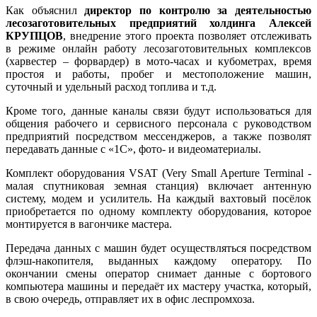
Как объяснил
директор по контролю за деятельностью
лесозаготовительных предприятий холдинга Алексей
КРУПЦОВ
, внедрение этого проекта позволяет отслеживать
в режиме онлайн работу лесозаготовительных комплексов
(харвестер – форвардер) в мото-часах и кубометрах, время
простоя и работы, пробег и местоположение машин,
суточный и удельный расход топлива и т.д.
Кроме того, данные каналы связи будут использоваться для
общения рабочего и сервисного персонала с руководством
предприятий посредством мессенджеров, а также позволят
передавать данные с «1С», фото- и видеоматериалы.
Комплект оборудования VSAT (Very Small Aperture Terminal -
малая спутниковая земная станция) включает антенную
систему, модем и усилитель. На каждый вахтовый посёлок
приобретается по одному комплекту оборудования, которое
монтируется в вагончике мастера.
Передача данных с машин будет осуществляться посредством
флэш-накопителя, выданных каждому оператору. По
окончании смены оператор снимает данные с бортового
компьютера машины и передаёт их мастеру участка, который,
в свою очередь, отправляет их в офис леспромхоза.