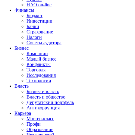
НАО on-line
Финансы
Бюджет
Инвестиции
Банки
Страхование
Налоги
Советы аудитора
Бизнес
Компании
Малый бизнес
Конфликты
Торговля
Исследования
Технологии
Власть
Бизнес и власть
Власть и общество
Депутатский портфель
Антикоррупция
Карьера
Мастер-класс
Профи
Образование
Кто есть кто?