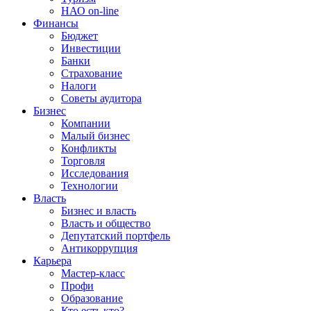
НАО on-line
Финансы
Бюджет
Инвестиции
Банки
Страхование
Налоги
Советы аудитора
Бизнес
Компании
Малый бизнес
Конфликты
Торговля
Исследования
Технологии
Власть
Бизнес и власть
Власть и общество
Депутатский портфель
Антикоррупция
Карьера
Мастер-класс
Профи
Образование
Кто есть кто?