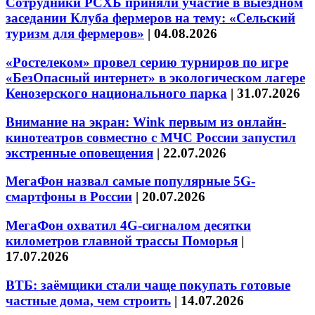
Сотрудники РСХБ приняли участие в выездном
заседании Клуба фермеров на тему: «Сельский
туризм для фермеров»
|
04.08.2026
«Ростелеком» провел серию турниров по игре
«БезОпасный интернет» в экологическом лагере
Кенозерского национального парка
|
31.07.2026
Внимание на экран: Wink первым из онлайн-
кинотеатров совместно с МЧС России запустил
экстренные оповещения
|
22.07.2026
МегаФон назвал самые популярные 5G-
смартфоны в России
|
20.07.2026
МегаФон охватил 4G-сигналом десятки
километров главной трассы Поморья
|
17.07.2026
ВТБ: заёмщики стали чаще покупать готовые
частные дома, чем строить
|
14.07.2026