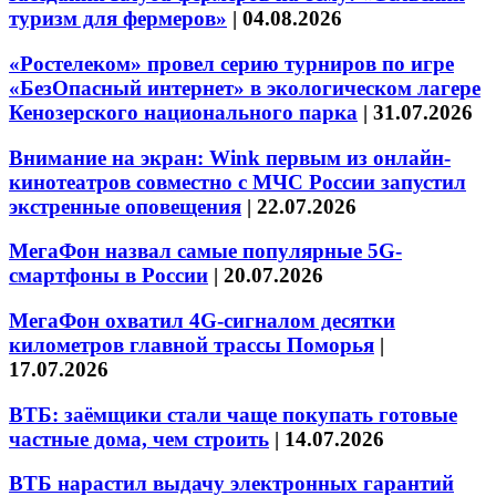
туризм для фермеров»
|
04.08.2026
«Ростелеком» провел серию турниров по игре
«БезОпасный интернет» в экологическом лагере
Кенозерского национального парка
|
31.07.2026
Внимание на экран: Wink первым из онлайн-
кинотеатров совместно с МЧС России запустил
экстренные оповещения
|
22.07.2026
МегаФон назвал самые популярные 5G-
смартфоны в России
|
20.07.2026
МегаФон охватил 4G-сигналом десятки
километров главной трассы Поморья
|
17.07.2026
ВТБ: заёмщики стали чаще покупать готовые
частные дома, чем строить
|
14.07.2026
ВТБ нарастил выдачу электронных гарантий