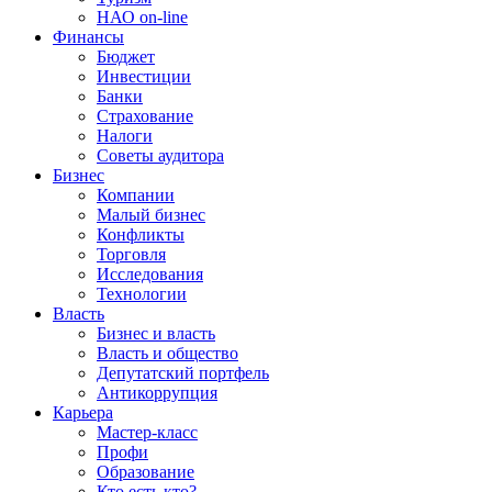
НАО on-line
Финансы
Бюджет
Инвестиции
Банки
Страхование
Налоги
Советы аудитора
Бизнес
Компании
Малый бизнес
Конфликты
Торговля
Исследования
Технологии
Власть
Бизнес и власть
Власть и общество
Депутатский портфель
Антикоррупция
Карьера
Мастер-класс
Профи
Образование
Кто есть кто?