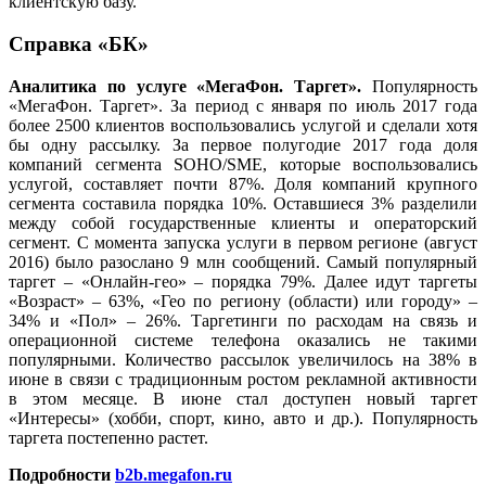
клиентскую базу.
Справка «БК»
Аналитика по услуге «МегаФон. Таргет»
.
Популярность
«МегаФон. Таргет». За период с января по июль 2017 года
более 2500 клиентов воспользовались услугой и сделали хотя
бы одну рассылку. За первое полугодие 2017 года доля
компаний сегмента SOHO/SME, которые воспользовались
услугой, составляет почти 87%. Доля компаний крупного
сегмента составила порядка 10%. Оставшиеся 3% разделили
между собой государственные клиенты и операторский
сегмент. С момента запуска услуги в первом регионе (август
2016) было разослано 9 млн сообщений. Самый популярный
таргет – «Онлайн-гео» – порядка 79%. Далее идут таргеты
«Возраст» – 63%, «Гео по региону (области) или городу» –
34% и «Пол» – 26%. Таргетинги по расходам на связь и
операционной системе телефона оказались не такими
популярными. Количество рассылок увеличилось на 38% в
июне в связи с традиционным ростом рекламной активности
в этом месяце. В июне стал доступен новый таргет
«Интересы» (хобби, спорт, кино, авто и др.). Популярность
таргета постепенно растет.
Подробности
b2b.megafon.ru