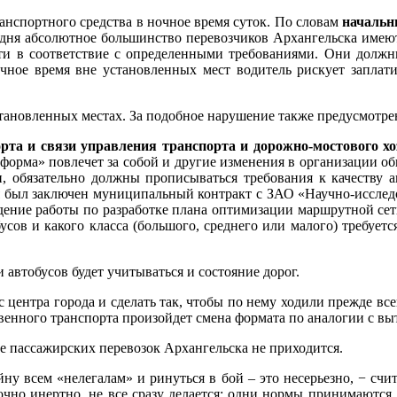
анспортного средства в ночное время суток. По словам
начальн
одня абсолютное большинство перевозчиков Архангельска имеют 
сти в соответствие с определенными требованиями. Они должны
очное время вне установленных мест водитель рискует заплат
тановленных местах. За подобное нарушение также предусмотре
орта и связи управления транспорта и дорожно-мостового х
реформа» повлечет за собой и другие изменения в организации о
, обязательно должны прописываться требования к качеству а
ля был заключен муниципальный контракт с ЗАО «Научно-исслед
дение работы по разработке плана оптимизации маршрутной сети
бусов и какого класса (большого, среднего или малого) требуе
автобусов будет учитываться и состояние дорог.
 с центра города и сделать так, чтобы по нему ходили прежде вс
венного транспорта произойдет смена формата по аналогии с вы
е пассажирских перевозок Архангельска не приходится.
у всем «нелегалам» и ринуться в бой – это несерьезно, − счит
точно инертно, не все сразу делается: одни нормы принимаютс