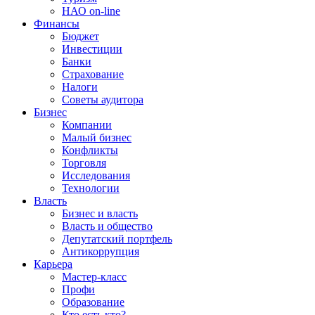
НАО on-line
Финансы
Бюджет
Инвестиции
Банки
Страхование
Налоги
Советы аудитора
Бизнес
Компании
Малый бизнес
Конфликты
Торговля
Исследования
Технологии
Власть
Бизнес и власть
Власть и общество
Депутатский портфель
Антикоррупция
Карьера
Мастер-класс
Профи
Образование
Кто есть кто?