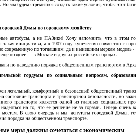
Но мы будем стремиться создать такие условия, чтобы этот бизн
ородской Думы по городскому хозяйству
ные автобусы, а не ПАЗики! Хочу напомнить, что в этом год
а такая инициатива, а в 1907 году купечество совместно с го
ю современную по тогдашним, да и нынешним меркам модель - «
 еще позднее — в Москве и других российских городах.
 шаги по наведению порядка с общественным транспортом в Арха
гельской гордумы по социальным вопросам, образован
ен легальный, комфортный и безопасный общественный транс
а состояние транспорта и транспортной безопасности, но важн
енного транспорта является одной из главных социальных пр
надеяться на то, что ее решение не за горами. Теперь очень 
о местам. В свою очередь и мы, депутаты городской Думы, г
ния порядка на общественном транспорте.
ные меры должны сочетаться с экономическим