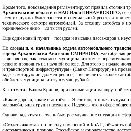
Кроме того, нововведения регламентируют правила стоянки тр
Архангельской области и НАО Ильи ПИНАЕВСКОГО
, сег
всех их нужно будет занести в специальный реестр и приве
технического осмотра автомобилей. За стоянку автобуса в н
юридическое лицо – 20 тысяч рублей.
Еще один новый пункт − посадка и высадка пассажиров в неус
По словам
и. о. начальника отдела автомобильного трансп
города Архангельска Анатолия СМИРНОВА
, «автобусная 
в договорах, заключаемых муниципалитетом с перевозчиками
решено проводить на научной основе. Для этого в начале ию
и транспортной инфраструктуры» (Санкт-Петербург) на прове
задача, которую он должен решить, - вычислить, сколько авто
обойдется муниципалитету в 6 млн рублей.
Как отметил Вадим Кривов, при оптимизации маршрутной сети 
«Какие дороги, такие и автобусы. Я считаю, что начать нужно
маломобильных групп населения. Надеюсь, что в сфере общест
Однако надеяться на очень быстрое улучшение ситуации в сфер
«Создать ажиотаж по поводу изменений в КоАП, объявить войн
систематически, планово. Российское законодательство доста