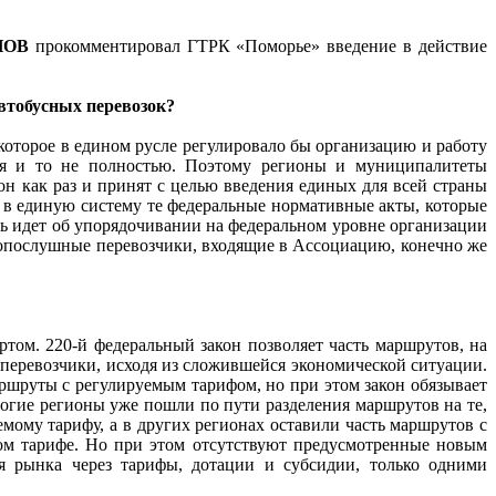
ОПОВ
прокомментировал ГТРК «Поморье» введение в действие
втобусных перевозок?
которое в едином русле регулировало бы организацию и работу
ния и то не полностью. Поэтому регионы и муниципалитеты
он как раз и принят с целью введения единых для всей страны
 в единую систему те федеральные нормативные акты, которые
ечь идет об упорядочивании на федеральном уровне организации
нопослушные перевозчики, входящие в Ассоциацию, конечно же
том. 220-й федеральный закон позволяет часть маршрутов, на
 перевозчики, исходя из сложившейся экономической ситуации.
ршруты с регулируемым тарифом, но при этом закон обязывает
гие регионы уже пошли по пути разделения маршрутов на те,
емому тарифу, а в других регионах оставили часть маршрутов с
ом тарифе. Но при этом отсутствуют предусмотренные новым
я рынка через тарифы, дотации и субсидии, только одними