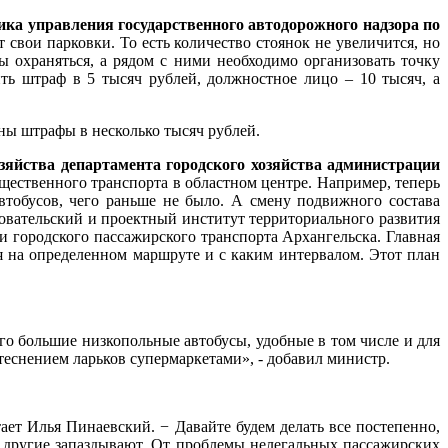
ика управления государственного автодорожного надзора по
свои парковки. То есть количество стоянок не увеличится, но
 охраняться, а рядом с ними необходимо организовать точку
ить штраф в 5 тысяч рублей, должностное лицо – 10 тысяч, а
ны штрафы в несколько тысяч рублей.
озяйства департамента городского хозяйства администрации
бщественного транспорта в областном центре. Например, теперь
втобусов, чего раньше не было. А смену подвижного состава
овательский и проектный институт территориального развития
 городского пассажирского транспорта Архангельска. Главная
тся на определенном маршруте и с каким интервалом. Этот план
его большие низкопольные автобусы, удобные в том числе и для
теснением ларьков супермаркетами», - добавил министр.
ает Илья Пинаевский. − Давайте будем делать все постепенно,
я, другие запаздывают. От проблемы нелегальных пассажирских