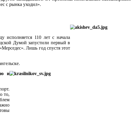
ес с рынка уходил».
у исполняется 110 лет с начала
родской Думой запустили первый в
Мерседес». Лишь год спустя этот
нгельске.
ию и
порт.
о то,
облем
важно
отовы