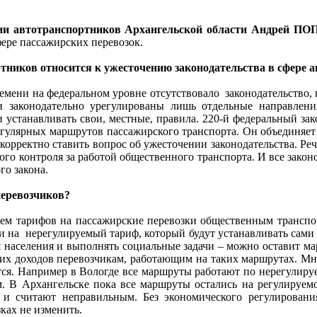
ции автотранспортников Архангельской области Андрей П
фере пассажирских перевозок.
тников относится к ужесточению законодательства в сфере а
емени на федеральном уровне отсутствовало законодательство, 
ли законодательно урегулированы лишь отдельные направле
устанавливать свои, местные, правила. 220-й федеральный зак
егулярных маршрутов пассажирского транспорта. Он объединяет
екорректно ставить вопрос об ужесточении законодательства. Р
ого контроля за работой общественного транспорта. И все зако
го закона.
еревозчиков?
ием тарифов на пассажирские перевозки общественным транспор
и на нерегулируемый тариф, который будут устанавливать сами
я населения и выполнять социальные задачи – можно оставит ма
их доходов перевозчикам, работающим на таких маршрутах. Мно
етcя. Например в Вологде все маршруты работают по нерегулиру
м. В Архангельске пока все маршруты остались на регулируем
 и считают неправильным. Без экономического регулировани
ках не изменить.