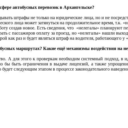
сфере автобусных перевозок в Архангельске?
ывать штрафы не только на юридические лица, но и не посредст
еского лица может затянуться на продолжительное время, т.к. 
оту создав новое. Есть сведения, что «нелегалы» планируют пе
ь с пассажиров оплату за проезд, но «нелегалы» нашли выход –
рой как раз и будет являться штраф на водителя, работающего у 
обусных маршрутах? Какие ещё механизмы воздействия на не
ство. А для этого к проверкам необходим системный подход, в
ло бы быть ограничения в выдаче лицензий, а также упрощен
о будет следующим этапом в процессе законодательного наведен