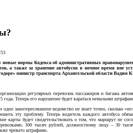
сы?
:53
лу новые нормы Кодекса об административных правонарушен
, а также за хранение автобусов в ночное время вне уст
автодоре» министр транспорта Архангельской области Вадим
б организации регулярных перевозок пассажиров и багажа авт
5 года. Теперь его нарушение будет караться немалыми штрафам
 одно заинтересованное ведомство не знает точно, сколько «нел
решить эту проблему. Теперь водитель каждого автобуса обя
ствие карты будет свидетельствовать о том, что маршрут не со
евозками, 300 тысяч рублей, должностному лицу – 30 тысяч
акже чревато штрафами.