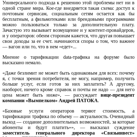
Универсального подхода к решению этой проблемы нет ни в
одной стране мира. Кое-где внедряется такая схема: доступ к
почтовым сервисам, социальным сетям остается как бы
бесплатным, а фильмотеками или брендовыми программами
можно пользоваться только за дополнительную плату.
Зачастую это вызывает возмущение и у контент-провайдеров,
и у операторов: обеим сторонам кажется, что другая повышает
свои доходы за ее счет. начинаются споры о том, что важнее
— вагон или то, что в нем «едет»...
Мнение о тарификации data-трафика на форуме было
высказано немало.
«Даже безлимит не может быть одинаковым для всех: почему
я, с точки зрения потребителя, не могу, например, получить
больше услуг, если готов за них заплатить? А другому,
наоборот, ничего кроме справок и почты не надо — для него
цена может быть ниже», — рассуждает
вице-президент
компании «Вымпелком» Андрей ПАТОКА
.
«Базовые услуги операторов теряют стоимость, а
тарификации трафика по объему — актуальность. Очевидный
выход — создание дополнительных возможностей, за которые
абоненты и будут платить»», — высказал суждение
заместитель генерального директора «Связьинвест»