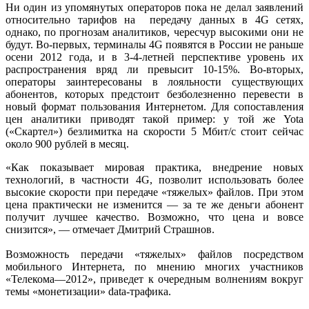
Ни один из упомянутых операторов пока не делал заявлений
относительно тарифов на передачу данных в 4G сетях,
однако, по прогнозам аналитиков, чересчур высокими они не
будут. Во-первых, терминалы 4G появятся в России не раньше
осени 2012 года, и в 3-4-летней перспективе уровень их
распространения вряд ли превысит 10-15%. Во-вторых,
операторы заинтересованы в лояльности существующих
абонентов, которых предстоит безболезненно перевести в
новый формат пользования Интернетом. Для сопоставления
цен аналитики приводят такой пример: у той же Yota
(«Скартел») безлимитка на скорости 5 Мбит/с стоит сейчас
около 900 рублей в месяц.
«Как показывает мировая практика, внедрение новых
технологий, в частности 4G, позволит использовать более
высокие скорости при передаче «тяжелых» файлов. При этом
цена практически не изменится — за те же деньги абонент
получит лучшее качество. Возможно, что цена и вовсе
снизится», — отмечает Дмитрий Страшнов.
Возможность передачи «тяжелых» файлов посредством
мобильного Интернета, по мнению многих участников
«Телекома—2012», приведет к очередным волнениям вокруг
темы «монетизации» data-трафика.