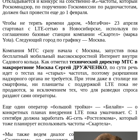
Откладывается и конкурс на собственно 4G-частоты, который
Роскомнадзор, по поручению Госкомиссии по радиочастотам,
должен был провести еще до 1 февраля.
Чтобы не терять времени даром, «МегаФон» 23 апреля
стартовал с LTE-сетью в Новосибирске, используя по
соглашению базовые станции компании «Скартел» (марка
Yota). Следующий город по графику — Москва.
Компания МТС сразу начала с Москвы, запустив пока
бесплатный мобильный высокоскоростной Интернет внутри
Садового кольца. Как отметил
технический директор МТС в
макрорегионе Москва Сергей ДРУЖЧЕНКО
, по сути речь
идет о тестах на «старых» частотах, поэтому разрешения
надзорного органа не требуется. При этом даже в столице ни
смартфоны, ни планшеты с поддержкой LTE пока не
продаются, за исключением тех, что для разведки спроса
раздают сами операторы.
Еще один оператор «большой тройки» — «Билайн» — о
конкретных планах внедрения LTЕ пока умалчивает. С 1
сентября должна заработать 4G-сеть «Ростелекома», который
тоже планирует использовать частоты «Скартела».
«Мы также ведем диалог со
«Скартелом», но относимся к