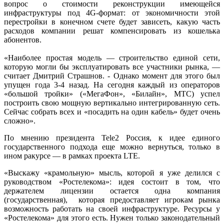
вопрос о стоимости реконструкции имеющейся
инфраструктуры под 4G-формат: от экономичности этой
перестройки в конечном счете будет зависеть, какую часть
расходов компании решат компенсировать из кошелька
абонентов.
«Наиболее простая модель — строительство единой сети,
которую могли бы эксплуатировать все участники рынка, —
считает Дмитрий Страшнов. - Однако момент для этого был
упущен года 3-4 назад. На сегодня каждый из операторов
«большой тройки» («МегаФон», «Билайн», МТС) успел
построить свою мощную вертикально интегрированную сеть.
Сейчас собрать всех и «посадить на один кабель» будет очень
сложно».
По мнению президента Tele2 Россия, к идее единого
государственного подхода еще можно вернуться, только в
ином ракурсе — в рамках проекта LTE.
«Выскажу «крамольную» мысль, которой я уже делился с
руководством «Ростелекома»: идея состоит в том, что
держателем лицензии остается одна компания
(государственная), которая предоставляет игрокам рынка
возможность работать на своей инфраструктуре. Ресурсы у
«Ростелекома» для этого есть. Нужен только законодательный