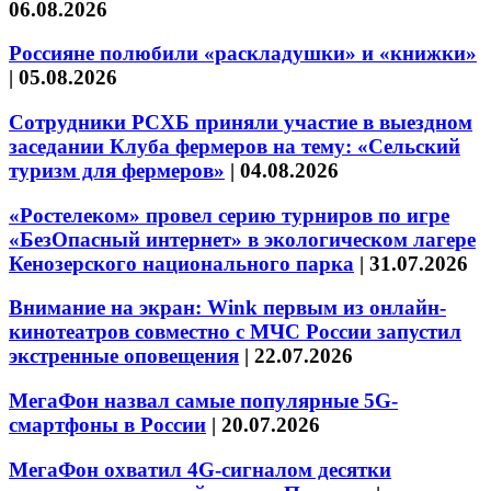
06.08.2026
Россияне полюбили «раскладушки» и «книжки»
|
05.08.2026
Сотрудники РСХБ приняли участие в выездном
заседании Клуба фермеров на тему: «Сельский
туризм для фермеров»
|
04.08.2026
«Ростелеком» провел серию турниров по игре
«БезОпасный интернет» в экологическом лагере
Кенозерского национального парка
|
31.07.2026
Внимание на экран: Wink первым из онлайн-
кинотеатров совместно с МЧС России запустил
экстренные оповещения
|
22.07.2026
МегаФон назвал самые популярные 5G-
смартфоны в России
|
20.07.2026
МегаФон охватил 4G-сигналом десятки