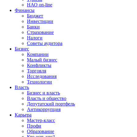
НАО on-line
Финансы
Бюджет
Инвестиции
Банки
Страхование
Налоги
Советы аудитора
Бизнес
Компании
Малый бизнес
Конфликты
Торговля
Исследования
Технологии
Власть
Бизнес и власть
Власть и общество
Депутатский портфель
Антикоррупция
Карьера
Мастер-класс
Профи
Образование
Кто есть кто?