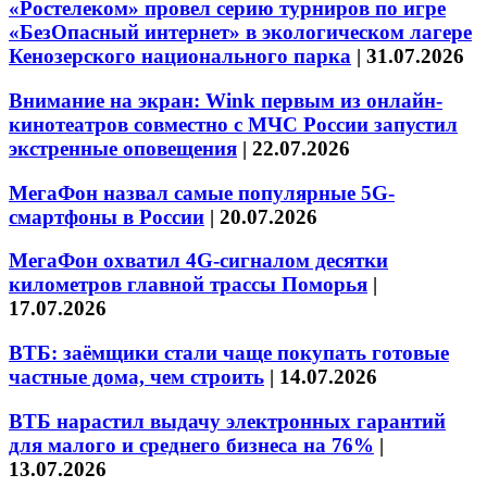
«Ростелеком» провел серию турниров по игре
«БезОпасный интернет» в экологическом лагере
Кенозерского национального парка
|
31.07.2026
Внимание на экран: Wink первым из онлайн-
кинотеатров совместно с МЧС России запустил
экстренные оповещения
|
22.07.2026
МегаФон назвал самые популярные 5G-
смартфоны в России
|
20.07.2026
МегаФон охватил 4G-сигналом десятки
километров главной трассы Поморья
|
17.07.2026
ВТБ: заёмщики стали чаще покупать готовые
частные дома, чем строить
|
14.07.2026
ВТБ нарастил выдачу электронных гарантий
для малого и среднего бизнеса на 76%
|
13.07.2026