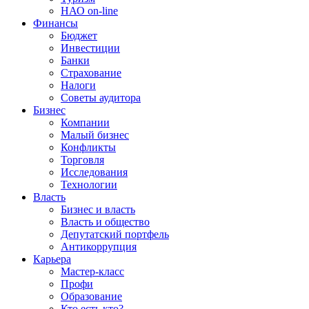
НАО on-line
Финансы
Бюджет
Инвестиции
Банки
Страхование
Налоги
Советы аудитора
Бизнес
Компании
Малый бизнес
Конфликты
Торговля
Исследования
Технологии
Власть
Бизнес и власть
Власть и общество
Депутатский портфель
Антикоррупция
Карьера
Мастер-класс
Профи
Образование
Кто есть кто?