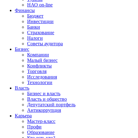
НАО on-line
Финансы
Бюджет
Инвестиции
Банки
Страхование
Налоги
Советы аудитора
Бизнес
Компании
Малый бизнес
Конфликты
Торговля
Исследования
Технологии
Власть
Бизнес и власть
Власть и общество
Депутатский портфель
Антикоррупция
Карьера
Мастер-класс
Профи
Образование
Кто есть кто?