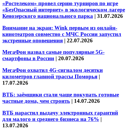
«Ростелеком» провел серию турниров по игре
«БезОпасный интернет» в экологическом лагере
Кенозерского национального парка
|
31.07.2026
Внимание на экран: Wink первым из онлайн-
кинотеатров совместно с МЧС России запустил
экстренные оповещения
|
22.07.2026
МегаФон назвал самые популярные 5G-
смартфоны в России
|
20.07.2026
МегаФон охватил 4G-сигналом десятки
километров главной трассы Поморья
|
17.07.2026
ВТБ: заёмщики стали чаще покупать готовые
частные дома, чем строить
|
14.07.2026
ВТБ нарастил выдачу электронных гарантий
для малого и среднего бизнеса на 76%
|
13.07.2026