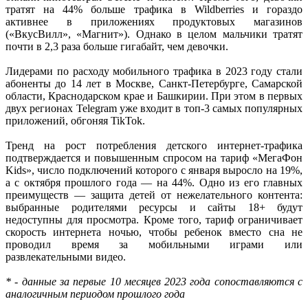
тратят на 44% больше трафика в Wildberries и гораздо
активнее в приложениях продуктовых магазинов
(«ВкусВилл», «Магнит»). Однако в целом мальчики тратят
почти в 2,3 раза больше гигабайт, чем девочки.
Лидерами по расходу мобильного трафика в 2023 году стали
абоненты до 14 лет в Москве, Санкт-Петербурге, Самарской
области, Краснодарском крае и Башкирии. При этом в первых
двух регионах Telegram уже входит в топ-3 самых популярных
приложений, обгоняя TikTok.
Тренд на рост потребления детского интернет-трафика
подтверждается и повышенным спросом на тариф «МегаФон
Kids», число подключений которого с января выросло на 19%,
а с октября прошлого года — на 44%. Одно из его главных
преимуществ — защита детей от нежелательного контента:
выбранные родителями ресурсы и сайты 18+ будут
недоступны для просмотра. Кроме того, тариф ограничивает
скорость интернета ночью, чтобы ребенок вместо сна не
проводил время за мобильными играми или
развлекательными видео.
* - данные за первые 10 месяцев 2023 года сопоставляются с
аналогичным периодом прошлого года