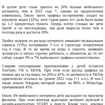
В целом дети стали тратить на 26% больше мобильного
интернета, чем в 2022 году *, однако их предпочтения
изменились. Около трети трафика по-прежнему уходит на
просмотр видео (32%), хотя годом ранее его доля была выше
на 1,3 процентных пункта. Теперь почти столько же дети
тратят и на мессенджеры, чья доля выросла более чем в
полтора раза и достигла 30%.
Тройку лидеров по расходу интернета замыкают музыкальные
сервисы (15%), потерявшие 5 п.п. в структуре потребления
год к году. В то же время на игры и соцсети, занявшие
четвертую и пятую строчку рейтинга, у абонентов до 14 лет
сейчас уходит 9% и 7% мобильного трафика соответственно.
Самыми популярными приложениями у детей остаются
YouTube, VK и TikTok. При этом если расход трафика на
первые два за год вырос на 26% и 41%, то активность в TikTok
практически осталась на уровне 2022 года (+1 п.п.). В топ-5
также вошли Telegram, который вырос на 86%, и WhatsApp,
прибавивший 45%.
Около 4% мобильного интернета дети расходуют на просмотр
фильмов. При этом женская аудитории активнее мужской в
онлайн-кинотеатрах START и more.tv. Кроме того, девочки