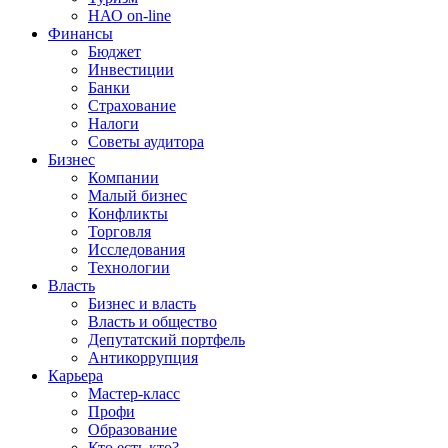
НАО on-line
Финансы
Бюджет
Инвестиции
Банки
Страхование
Налоги
Советы аудитора
Бизнес
Компании
Малый бизнес
Конфликты
Торговля
Исследования
Технологии
Власть
Бизнес и власть
Власть и общество
Депутатский портфель
Антикоррупция
Карьера
Мастер-класс
Профи
Образование
Кто есть кто?