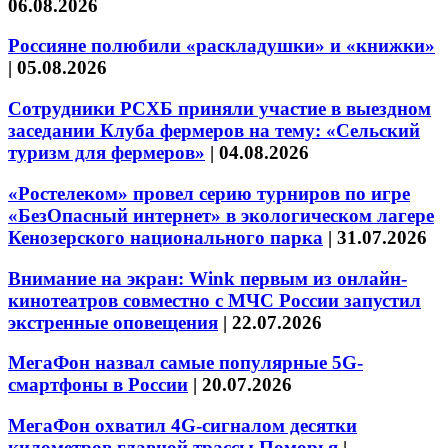
06.08.2026
Россияне полюбили «раскладушки» и «книжки»
|
05.08.2026
Сотрудники РСХБ приняли участие в выездном
заседании Клуба фермеров на тему: «Сельский
туризм для фермеров»
|
04.08.2026
«Ростелеком» провел серию турниров по игре
«БезОпасный интернет» в экологическом лагере
Кенозерского национального парка
|
31.07.2026
Внимание на экран: Wink первым из онлайн-
кинотеатров совместно с МЧС России запустил
экстренные оповещения
|
22.07.2026
МегаФон назвал самые популярные 5G-
смартфоны в России
|
20.07.2026
МегаФон охватил 4G-сигналом десятки
километров главной трассы Поморья
|