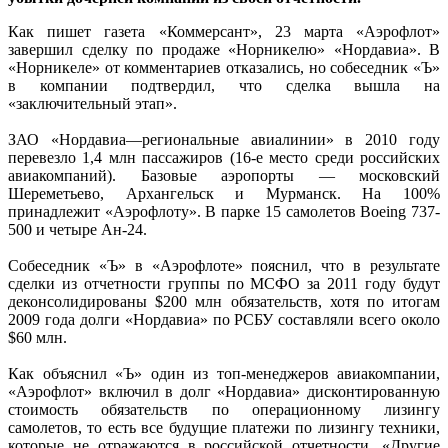
Как пишет газета «Коммерсант», 23 марта «Аэрофлот»
завершил сделку по продаже «Норникелю» «Нордавиа». В
«Норникеле» от комментариев отказались, но собеседник «Ъ»
в компании подтвердил, что сделка вышла на
«заключительный этап».
ЗАО «Нордавиа—региональные авиалинии» в 2010 году
перевезло 1,4 млн пассажиров (16-е место среди российских
авиакомпаний). Базовые аэропорты — московский
Шереметьево, Архангельск и Мурманск. На 100%
принадлежит «Аэрофлоту». В парке 15 самолетов Boeing 737-
500 и четыре Ан-24.
Собеседник «Ъ» в «Аэрофлоте» пояснил, что в результате
сделки из отчетности группы по МСФО за 2011 году будут
деконсолидированы $200 млн обязательств, хотя по итогам
2009 года долги «Нордавиа» по РСБУ составляли всего около
$60 млн.
Как объяснил «Ъ» один из топ-менеджеров авиакомпании,
«Аэрофлот» включил в долг «Нордавиа» дисконтированную
стоимость обязательств по операционному лизингу
самолетов, то есть все будущие платежи по лизингу техники,
которые не отражаются в российской отчетности. «Другие