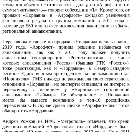
компании обычно не относят это к долгу, но «Аэрофлот» эти
суммы учитывает»,— говорит собеседник «Ъ». Кроме того, от
продажи «Нордавиа» в «Аэрофлоте» ожидают увеличения
финансового результата группы компаний в 2011 года в
размере до $60 млн за счет исключения накопленного убытка
региональной авиакомпании.
Переговоры о сделке по продаже «Нордавиа» велись с конца
2010 года. «Аэрофлот» принял решение избавиться от
авиакомпании, так как в 2011 году должен получить
авиаактивы госкорпорации «Ростехнологии», в числе
которых авиакомпания «Россия» (бывшая ГТК «Россия»),
тоже работающая, как и «Нордавиа», в Северо-Западном
регионе. Единственным претендентом на авиакомпанию стал
«Норникель». ГМК никогда не раскрывала свою стратегию в
отношении «Нордавиа», но эксперты связывали ее интерес к
перевозчику с наличием у «Норникеля» собственной
авиакомпании «Таймыр». Ее объединение с «Нордавиа»
могло бы вывести компанию в топ-10 российских
перевозчиков. В случае срыва сделки «Аэрофлот» был готов
обанкротить »Нордавиа».
Андрей Рожков из ИФК «Метрополь» отмечает, что среди
дочерних компаний «Аэрофлота» только «Нордавиа» была
убыточной ($9 млн за девять месяцев 2010 года). Но в 2011