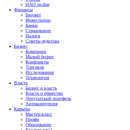
НАО on-line
Финансы
Бюджет
Инвестиции
Банки
Страхование
Налоги
Советы аудитора
Бизнес
Компании
Малый бизнес
Конфликты
Торговля
Исследования
Технологии
Власть
Бизнес и власть
Власть и общество
Депутатский портфель
Антикоррупция
Карьера
Мастер-класс
Профи
Образование
Кто есть кто?