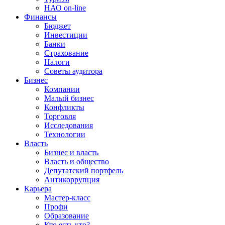
НАО on-line
Финансы
Бюджет
Инвестиции
Банки
Страхование
Налоги
Советы аудитора
Бизнес
Компании
Малый бизнес
Конфликты
Торговля
Исследования
Технологии
Власть
Бизнес и власть
Власть и общество
Депутатский портфель
Антикоррупция
Карьера
Мастер-класс
Профи
Образование
Кто есть кто?