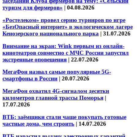
заседании Клуба фермеров на тему: «Сельский
туризм для фермеров»
|
04.08.2026
«Ростелеком» провел серию турниров по игре
«БезОпасный интернет» в экологическом лагере
Кенозерского национального парка
|
31.07.2026
Внимание на экран: Wink первым из онлайн-
кинотеатров совместно с МЧС России запустил
экстренные оповещения
|
22.07.2026
МегаФон назвал самые популярные 5G-
смартфоны в России
|
20.07.2026
МегаФон охватил 4G-сигналом десятки
километров главной трассы Поморья
|
17.07.2026
ВТБ: заёмщики стали чаще покупать готовые
частные дома, чем строить
|
14.07.2026
ВТБ нарастил выдачу электронных гарантий