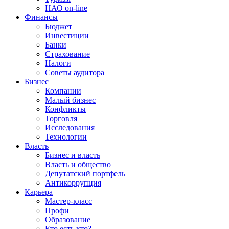
НАО on-line
Финансы
Бюджет
Инвестиции
Банки
Страхование
Налоги
Советы аудитора
Бизнес
Компании
Малый бизнес
Конфликты
Торговля
Исследования
Технологии
Власть
Бизнес и власть
Власть и общество
Депутатский портфель
Антикоррупция
Карьера
Мастер-класс
Профи
Образование
Кто есть кто?