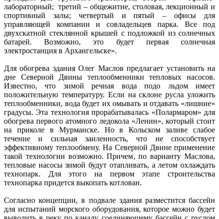
лабораторный; третий – общежитие, столовая, лекционный и
спортивный залы; четвертый и пятый – офисы для
управляющей компании и совладельцев парка. Все под
двухскатной стеклянной крышей с подложкой из солнечных
батарей. Возможно, это будет первая солнечная
электростанция в Архангельске».
Для обогрева здания Олег Маслов предлагает установить на
дне Северной Двины теплообменники тепловых насосов.
Известно, что зимой речная вода подо льдом имеет
положительную температуру. Если на склоне русла уложить
теплообменники, вода будет их омывать и отдавать «лишние»
градусы. Эта технология прорабатывалась «Полармаром» для
обогрева первого атомного ледокола «Ленин», который стоит
на приколе в Мурманске. Но в Кольском заливе слабое
течение и сильная заиленность, что не способствует
эффективному теплообмену. На Северной Двине применение
такой технологии возможно. Причем, по варианту Маслова,
тепловые насосы зимой будут отапливать, а летом охлаждать
технопарк. Для этого на первом этапе строительства
технопарка придется выкопать котлован.
Согласно концепции, в подвале здания разместится бассейн
для испытаний морского оборудования, которое можно будет
выводить в реку по каналу, соединяющему бассейн с руслом