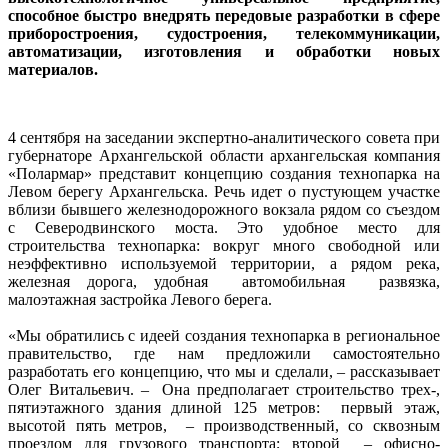
способное быстро внедрять передовые разработки в сфере
приборостроения, судостроения, телекоммуникации,
автоматизации, изготовления и обработки новых
материалов.
4 сентября на заседании экспертно-аналитического совета при
губернаторе Архангельской области архангельская компания
«Полармар» представит концепцию создания технопарка на
Левом берегу Архангельска. Речь идет о пустующем участке
вблизи бывшего железнодорожного вокзала рядом со съездом
с Северодвинского моста. Это удобное место для
строительства технопарка: вокруг много свободной или
неэффективно используемой территории, а рядом река,
железная дорога, удобная автомобильная развязка,
малоэтажная застройка Левого берега.
«Мы обратились с идеей создания технопарка в региональное
правительство, где нам предложили самостоятельно
разработать его концепцию, что мы и сделали, – рассказывает
Олег Витальевич. – Она предполагает строительство трех-,
пятиэтажного здания длиной 125 метров: первый этаж,
высотой пять метров, – производственный, со сквозным
проездом для грузового транспорта; второй – офисно-