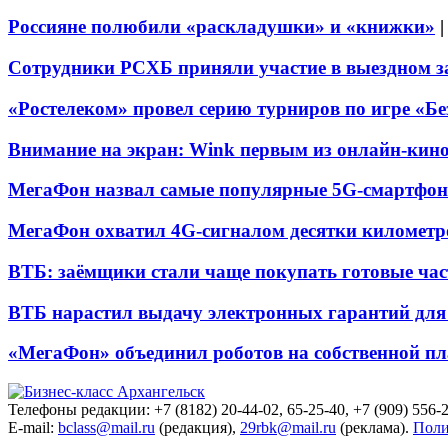
Россияне полюбили «раскладушки» и «книжки»
Сотрудники РСХБ приняли участие в выездном за
«Ростелеком» провел серию турниров по игре «Б
Внимание на экран: Wink первым из онлайн-кино
МегаФон назвал самые популярные 5G-смартфон
МегаФон охватил 4G-сигналом десятки километр
ВТБ: заёмщики стали чаще покупать готовые час
ВТБ нарастил выдачу электронных гарантий для 
«МегаФон» объединил роботов на собственной п
Телефоны редакции: +7 (8182) 20-44-02, 65-25-40, +7 (909) 556-2
E-mail:
bclass@mail.ru
(редакция),
29rbk@mail.ru
(реклама).
Поли