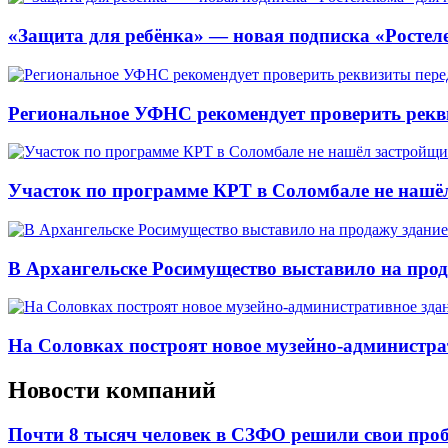
«Защита для ребёнка» — новая подписка «Ростеле
Региональное УФНС рекомендует проверить рекв
Участок по программе КРТ в Соломбале не нашё
В Архангельске Росимущество выставило на про
На Соловках построят новое музейно-администра
Новости компаний
Почти 8 тысяч человек в СЗФО решили свои про